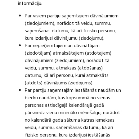
informāciju:
Par visiem partiju saņemtajiem dāvinājumiem
(ziedojumiem), norādot tā veidu, summu,
saņemšanas datumu, kā arī fizisko personu,
kura izdarījusi dāvinājumu (ziedojumu).
Par nepieņemtajiem un dāvinātājam
(ziedotājam) atmaksātajiem (atdotajiem)
dāvinājumiem (ziedojumiem), norādot tā
veidu, summu, atmaksas (atdošanas)
datumu, kā arī personu, kurai atmaksāts
(atdots) dāvinājums (ziedojums).
Par partiju saņemtajām iestāšanās naudām un
biedru naudām, kas kopsummā no vienas
personas attiecīgajā kalendārajā gadā
pārsniedz vienu minimālo mēnešalgu, norādot
no kalendārā gada sākuma katras iemaksas
veidu, summu, saņemšanas datumu, kā arī
fizisko personu, kura izdarījusi iestāšanās