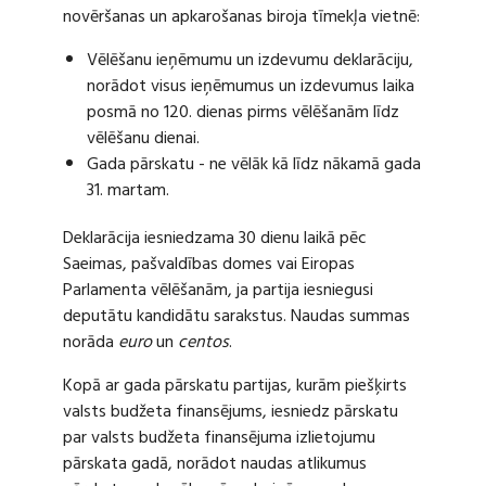
novēršanas un apkarošanas biroja tīmekļa vietnē:
Vēlēšanu ieņēmumu un izdevumu deklarāciju,
norādot visus ieņēmumus un izdevumus laika
posmā no 120. dienas pirms vēlēšanām līdz
vēlēšanu dienai.
Gada pārskatu - ne vēlāk kā līdz nākamā gada
31. martam.
Deklarācija iesniedzama 30 dienu laikā pēc
Saeimas, pašvaldības domes vai Eiropas
Parlamenta vēlēšanām, ja partija iesniegusi
deputātu kandidātu sarakstus. Naudas summas
norāda
euro
un
centos
.
Kopā ar gada pārskatu partijas, kurām piešķirts
valsts budžeta finansējums, iesniedz pārskatu
par valsts budžeta finansējuma izlietojumu
pārskata gadā, norādot naudas atlikumus