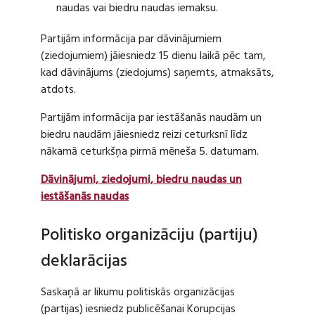
naudas vai biedru naudas iemaksu.
Partijām informācija par dāvinājumiem
(ziedojumiem) jāiesniedz 15 dienu laikā pēc tam,
kad dāvinājums (ziedojums) saņemts, atmaksāts,
atdots.
Partijām informācija par iestāšanās naudām un
biedru naudām jāiesniedz reizi ceturksnī līdz
nākamā ceturkšņa pirmā mēneša 5. datumam.
Dāvinājumi, ziedojumi, biedru naudas un
iestāšanās naudas
Politisko organizāciju (partiju)
deklarācijas
Saskaņā ar likumu politiskās organizācijas
(partijas) iesniedz publicēšanai Korupcijas