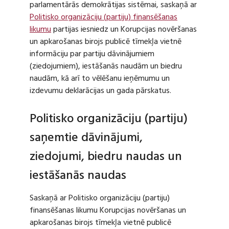
parlamentārās demokrātijas sistēmai, saskaņā ar
Politisko organizāciju (partiju) finansēšanas
likumu
partijas iesniedz un Korupcijas novēršanas
un apkarošanas birojs publicē tīmekļa vietnē
informāciju par partiju dāvinājumiem
(ziedojumiem), iestāšanās naudām un biedru
naudām, kā arī to vēlēšanu ieņēmumu un
izdevumu deklarācijas un gada pārskatus.
Politisko organizāciju (partiju)
saņemtie dāvinājumi,
ziedojumi, biedru naudas un
iestāšanās naudas
Saskaņā ar Politisko organizāciju (partiju)
finansēšanas likumu Korupcijas novēršanas un
apkarošanas birojs tīmekļa vietnē publicē