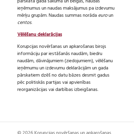
pārskata gada sākumā un beigās, naudas
ieņēmumus un naudas maksājumus pa izdevumu
mērķu grupām. Naudas summas norāda
euro
un
centos
.
Vēlēšanu deklarācijas
Korupcijas novēršanas un apkarošanas birojs
informāciju par iestāšanās naudām, biedru
naudām, dāvinājumiem (ziedojumiem), vēlēšanu
ieņēmumu un izdevumu deklarācijām un gada
pārskatiem dzēš no datu bāzes desmit gadus
pēc politiskās partijas vai apvienības
reorganizācijas vai darbības izbeigšanas.
© 2026 Korupcijas novēršanas un apkarošanas