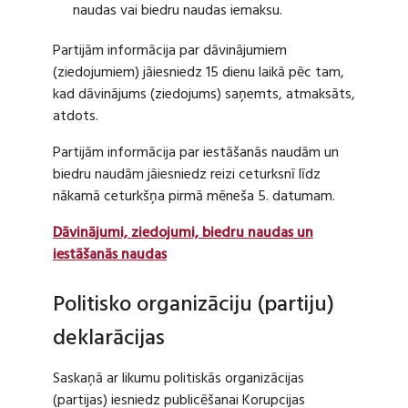
naudas vai biedru naudas iemaksu.
Partijām informācija par dāvinājumiem
(ziedojumiem) jāiesniedz 15 dienu laikā pēc tam,
kad dāvinājums (ziedojums) saņemts, atmaksāts,
atdots.
Partijām informācija par iestāšanās naudām un
biedru naudām jāiesniedz reizi ceturksnī līdz
nākamā ceturkšņa pirmā mēneša 5. datumam.
Dāvinājumi, ziedojumi, biedru naudas un
iestāšanās naudas
Politisko organizāciju (partiju)
deklarācijas
Saskaņā ar likumu politiskās organizācijas
(partijas) iesniedz publicēšanai Korupcijas