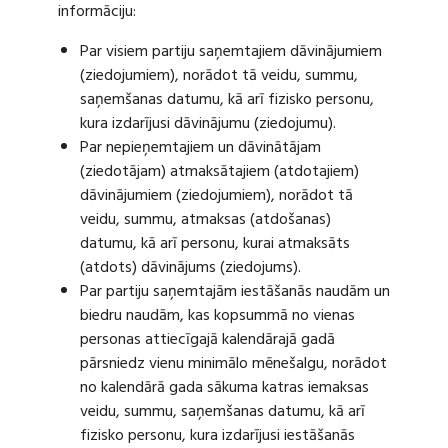
informāciju:
Par visiem partiju saņemtajiem dāvinājumiem
(ziedojumiem), norādot tā veidu, summu,
saņemšanas datumu, kā arī fizisko personu,
kura izdarījusi dāvinājumu (ziedojumu).
Par nepieņemtajiem un dāvinātājam
(ziedotājam) atmaksātajiem (atdotajiem)
dāvinājumiem (ziedojumiem), norādot tā
veidu, summu, atmaksas (atdošanas)
datumu, kā arī personu, kurai atmaksāts
(atdots) dāvinājums (ziedojums).
Par partiju saņemtajām iestāšanās naudām un
biedru naudām, kas kopsummā no vienas
personas attiecīgajā kalendārajā gadā
pārsniedz vienu minimālo mēnešalgu, norādot
no kalendārā gada sākuma katras iemaksas
veidu, summu, saņemšanas datumu, kā arī
fizisko personu, kura izdarījusi iestāšanās