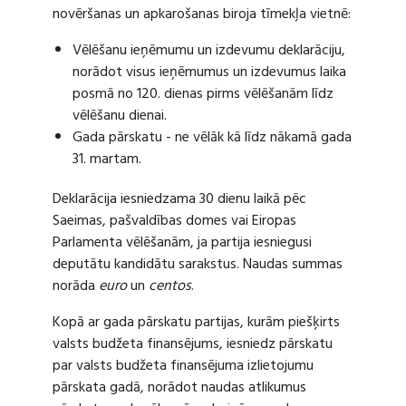
novēršanas un apkarošanas biroja tīmekļa vietnē:
Vēlēšanu ieņēmumu un izdevumu deklarāciju,
norādot visus ieņēmumus un izdevumus laika
posmā no 120. dienas pirms vēlēšanām līdz
vēlēšanu dienai.
Gada pārskatu - ne vēlāk kā līdz nākamā gada
31. martam.
Deklarācija iesniedzama 30 dienu laikā pēc
Saeimas, pašvaldības domes vai Eiropas
Parlamenta vēlēšanām, ja partija iesniegusi
deputātu kandidātu sarakstus. Naudas summas
norāda
euro
un
centos
.
Kopā ar gada pārskatu partijas, kurām piešķirts
valsts budžeta finansējums, iesniedz pārskatu
par valsts budžeta finansējuma izlietojumu
pārskata gadā, norādot naudas atlikumus