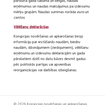
pārskata gada sākumā un beigās, naudas
ieņēmumus un naudas maksājumus pa izdevumu
mērķu grupām. Naudas summas norāda
euro
un
centos
.
Vēlēšanu deklarācijas
Korupcijas novēršanas un apkarošanas birojs
informāciju par iestāšanās naudām, biedru
naudām, dāvinājumiem (ziedojumiem), vēlēšanu
ieņēmumu un izdevumu deklarācijām un gada
pārskatiem dzēš no datu bāzes desmit gadus
pēc politiskās partijas vai apvienības
reorganizācijas vai darbības izbeigšanas.
© 2026 Korupcijas novēršanas un apkarošanas