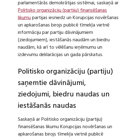
parlamentārās demokrātijas sistēmai, saskaņā ar
Politisko organizāciju (partiju) finansēšanas
likumu
partijas iesniedz un Korupcijas novēršanas
un apkarošanas birojs publicē tīmekļa vietnē
informāciju par partiju dāvinājumiem
(ziedojumiem), iestāšanās naudām un biedru
naudām, kā arī to vēlēšanu ieņēmumu un
izdevumu deklarācijas un gada pārskatus.
Politisko organizāciju (partiju)
saņemtie dāvinājumi,
ziedojumi, biedru naudas un
iestāšanās naudas
Saskaņā ar Politisko organizāciju (partiju)
finansēšanas likumu Korupcijas novēršanas un
apkarošanas birojs tīmekļa vietnē publicē