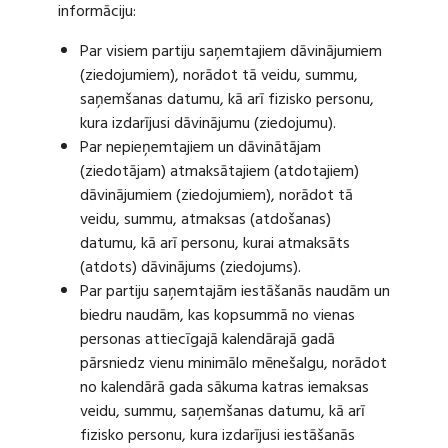
informāciju:
Par visiem partiju saņemtajiem dāvinājumiem
(ziedojumiem), norādot tā veidu, summu,
saņemšanas datumu, kā arī fizisko personu,
kura izdarījusi dāvinājumu (ziedojumu).
Par nepieņemtajiem un dāvinātājam
(ziedotājam) atmaksātajiem (atdotajiem)
dāvinājumiem (ziedojumiem), norādot tā
veidu, summu, atmaksas (atdošanas)
datumu, kā arī personu, kurai atmaksāts
(atdots) dāvinājums (ziedojums).
Par partiju saņemtajām iestāšanās naudām un
biedru naudām, kas kopsummā no vienas
personas attiecīgajā kalendārajā gadā
pārsniedz vienu minimālo mēnešalgu, norādot
no kalendārā gada sākuma katras iemaksas
veidu, summu, saņemšanas datumu, kā arī
fizisko personu, kura izdarījusi iestāšanās