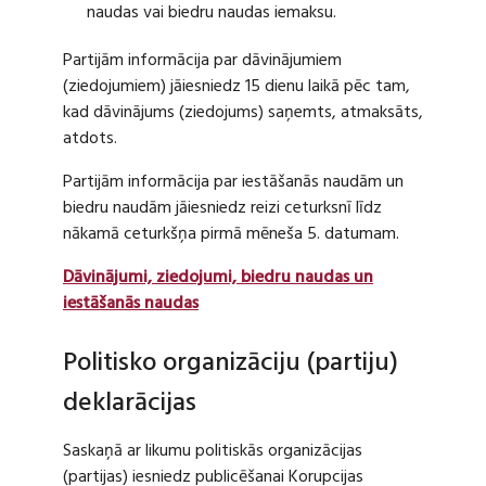
naudas vai biedru naudas iemaksu.
Partijām informācija par dāvinājumiem
(ziedojumiem) jāiesniedz 15 dienu laikā pēc tam,
kad dāvinājums (ziedojums) saņemts, atmaksāts,
atdots.
Partijām informācija par iestāšanās naudām un
biedru naudām jāiesniedz reizi ceturksnī līdz
nākamā ceturkšņa pirmā mēneša 5. datumam.
Dāvinājumi, ziedojumi, biedru naudas un
iestāšanās naudas
Politisko organizāciju (partiju)
deklarācijas
Saskaņā ar likumu politiskās organizācijas
(partijas) iesniedz publicēšanai Korupcijas