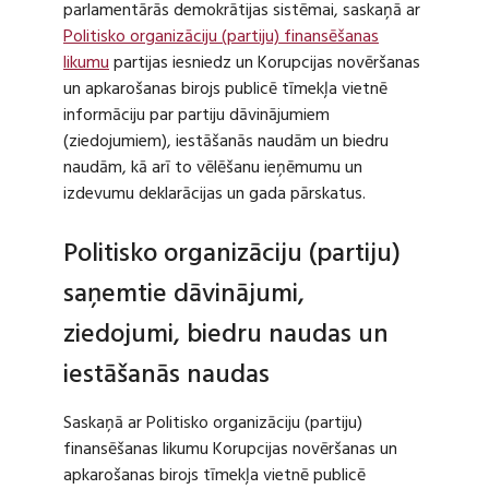
parlamentārās demokrātijas sistēmai, saskaņā ar
Politisko organizāciju (partiju) finansēšanas
likumu
partijas iesniedz un Korupcijas novēršanas
un apkarošanas birojs publicē tīmekļa vietnē
informāciju par partiju dāvinājumiem
(ziedojumiem), iestāšanās naudām un biedru
naudām, kā arī to vēlēšanu ieņēmumu un
izdevumu deklarācijas un gada pārskatus.
Politisko organizāciju (partiju)
saņemtie dāvinājumi,
ziedojumi, biedru naudas un
iestāšanās naudas
Saskaņā ar Politisko organizāciju (partiju)
finansēšanas likumu Korupcijas novēršanas un
apkarošanas birojs tīmekļa vietnē publicē