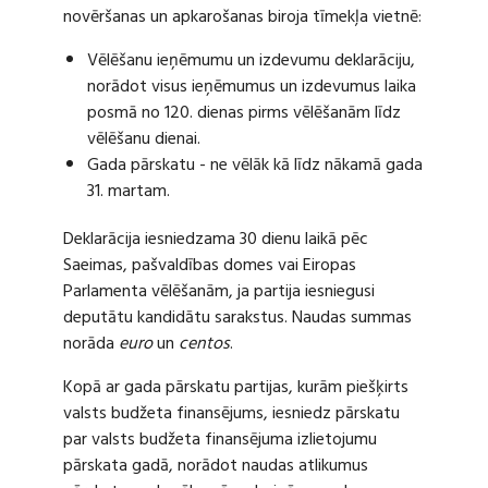
novēršanas un apkarošanas biroja tīmekļa vietnē:
Vēlēšanu ieņēmumu un izdevumu deklarāciju,
norādot visus ieņēmumus un izdevumus laika
posmā no 120. dienas pirms vēlēšanām līdz
vēlēšanu dienai.
Gada pārskatu - ne vēlāk kā līdz nākamā gada
31. martam.
Deklarācija iesniedzama 30 dienu laikā pēc
Saeimas, pašvaldības domes vai Eiropas
Parlamenta vēlēšanām, ja partija iesniegusi
deputātu kandidātu sarakstus. Naudas summas
norāda
euro
un
centos
.
Kopā ar gada pārskatu partijas, kurām piešķirts
valsts budžeta finansējums, iesniedz pārskatu
par valsts budžeta finansējuma izlietojumu
pārskata gadā, norādot naudas atlikumus