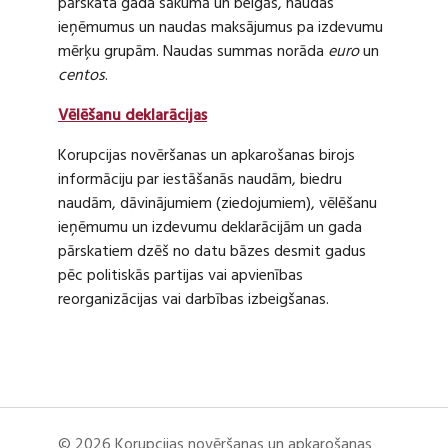
pārskata gada sākumā un beigās, naudas
ieņēmumus un naudas maksājumus pa izdevumu
mērķu grupām. Naudas summas norāda
euro
un
centos
.
Vēlēšanu deklarācijas
Korupcijas novēršanas un apkarošanas birojs
informāciju par iestāšanās naudām, biedru
naudām, dāvinājumiem (ziedojumiem), vēlēšanu
ieņēmumu un izdevumu deklarācijām un gada
pārskatiem dzēš no datu bāzes desmit gadus
pēc politiskās partijas vai apvienības
reorganizācijas vai darbības izbeigšanas.
© 2026 Korupcijas novēršanas un apkarošanas