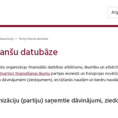
Atg
ošanas birojs > Partiju finanšu datubāze
inanšu datubāze
isko organizāciju finansiālās darbības atklātumu, likumību un atbil
 (partiju) finansēšanas likumu
partijas iesniedz un Korupcijas novēr
iju dāvinājumiem (ziedojumiem), iestāšanās naudām un biedru naudā
anizāciju (partiju) saņemtie dāvinājumi, zie