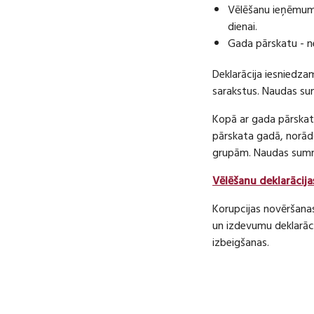
Vēlēšanu ieņēmumu
dienai.
Gada pārskatu - n
Deklarācija iesniedza
sarakstus. Naudas s
Kopā ar gada pārskatu
pārskata gadā, norā
grupām. Naudas sum
Vēlēšanu deklarācija
Korupcijas novēršana
un izdevumu deklarāci
izbeigšanas.