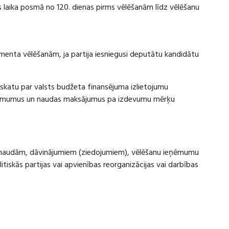
laika posmā no 120. dienas pirms vēlēšanām līdz vēlēšanu
amenta vēlēšanām, ja partija iesniegusi deputātu kandidātu
rskatu par valsts budžeta finansējuma izlietojumu
eņēmumus un naudas maksājumus pa izdevumu mērķu
ru naudām, dāvinājumiem (ziedojumiem), vēlēšanu ieņēmumu
skās partijas vai apvienības reorganizācijas vai darbības