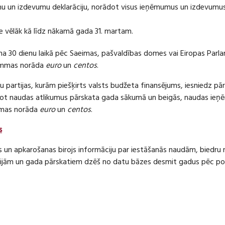
 un izdevumu deklarāciju, norādot visus ieņēmumus un izdevumus 
e vēlāk kā līdz nākamā gada 31. martam.
ma 30 dienu laikā pēc Saeimas, pašvaldības domes vai Eiropas Parl
ummas norāda
euro
un
centos
.
 partijas, kurām piešķirts valsts budžeta finansējums, iesniedz pā
dot naudas atlikumus pārskata gada sākumā un beigās, naudas i
mas norāda
euro
un
centos
.
s
s un apkarošanas birojs informāciju par iestāšanās naudām, bied
jām un gada pārskatiem dzēš no datu bāzes desmit gadus pēc politi