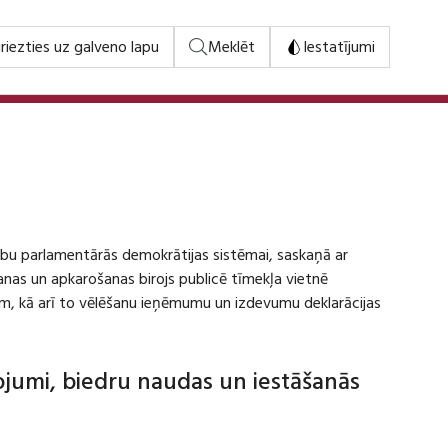
riezties uz galveno lapu
Meklēt
Iestatījumi
stību parlamentārās demokrātijas sistēmai, saskaņā ar
šanas un apkarošanas birojs publicē tīmekļa vietnē
m, kā arī to vēlēšanu ieņēmumu un izdevumu deklarācijas
dojumi, biedru naudas un iestāšanās