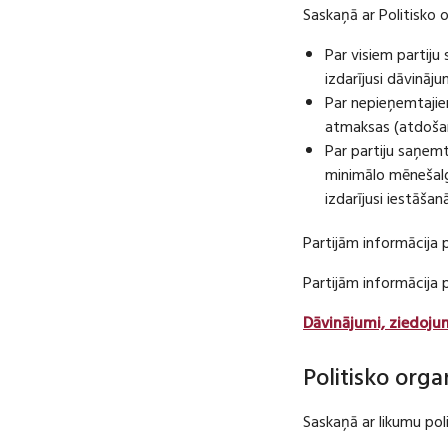
Saskaņā ar Politisko 
Par visiem partij
izdarījusi dāvināj
Par nepieņemtajie
atmaksas (atdošan
Par partiju saņem
minimālo mēnešalg
izdarījusi iestāša
Partijām informācija 
Partijām informācija
Dāvinājumi, ziedoju
Politisko orga
Saskaņā ar likumu pol