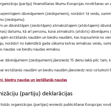
organizāciju (partiju) finansēšanas likumu Korupcijas novēršanas un 
u saņemtajiem dāvinājumiem (ziedojumiem), norādot tā veidu, summ
umu (ziedojumu).
m un dāvinātājam (ziedotājam) atmaksātajiem (atdotajiem) dāvin
as) datumu, kā arī personu, kurai atmaksāts (atdots) dāvinājums 
tajām iestāšanās naudām un biedru naudām, kas kopsummā no viena
u, norādot no kalendārā gada sākuma katras iemaksas veidu, summ
nās naudas vai biedru naudas iemaksu.
par dāvinājumiem (ziedojumiem) jāiesniedz 15 dienu laikā pēc tam,
 par iestāšanās naudām un biedru naudām jāiesniedz reizi ceturksn
mi, biedru naudas un iestāšanās naudas
nizāciju (partiju) deklarācijas
itiskās organizācijas (partijas) iesniedz publicēšanai Korupcijas no