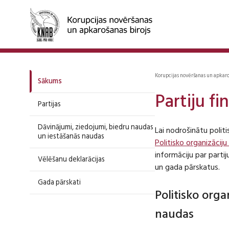
Korupcijas novēršanas un apkar
Sākums
Partiju f
Partijas
Dāvinājumi, ziedojumi, biedru naudas
Lai nodrošinātu polit
un iestāšanās naudas
Politisko organizāciju
informāciju par part
Vēlēšanu deklarācijas
un gada pārskatus.
Gada pārskati
Politisko org
naudas