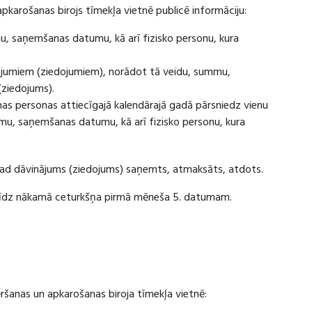
apkarošanas birojs tīmekļa vietnē publicē informāciju:
u, saņemšanas datumu, kā arī fizisko personu, kura
ājumiem (ziedojumiem), norādot tā veidu, summu,
(ziedojums).
s personas attiecīgajā kalendārajā gadā pārsniedz vienu
u, saņemšanas datumu, kā arī fizisko personu, kura
 kad dāvinājums (ziedojums) saņemts, atmaksāts, atdots.
ī līdz nākamā ceturkšņa pirmā mēneša 5. datumam.
vēršanas un apkarošanas biroja tīmekļa vietnē: