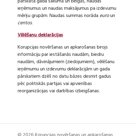
pārskata gada sākumā un beigās, naudas
ieņēmumus un naudas maksājumus pa izdevumu
mērķu grupām. Naudas summas norāda
euro
un
centos
.
Vēlēšanu deklarācijas
Korupcijas novēršanas un apkarošanas birojs
informāciju par iestāšanās naudām, biedru
naudām, dāvinājumiem (ziedojumiem), vēlēšanu
ieņēmumu un izdevumu deklarācijām un gada
pārskatiem dzēš no datu bāzes desmit gadus
pēc politiskās partijas vai apvienības
reorganizācijas vai darbības izbeigšanas.
© 2026 Korupcijas novēršanas un apkarošanas