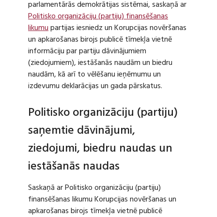
parlamentārās demokrātijas sistēmai, saskaņā ar
Politisko organizāciju (partiju) finansēšanas
likumu
partijas iesniedz un Korupcijas novēršanas
un apkarošanas birojs publicē tīmekļa vietnē
informāciju par partiju dāvinājumiem
(ziedojumiem), iestāšanās naudām un biedru
naudām, kā arī to vēlēšanu ieņēmumu un
izdevumu deklarācijas un gada pārskatus.
Politisko organizāciju (partiju)
saņemtie dāvinājumi,
ziedojumi, biedru naudas un
iestāšanās naudas
Saskaņā ar Politisko organizāciju (partiju)
finansēšanas likumu Korupcijas novēršanas un
apkarošanas birojs tīmekļa vietnē publicē