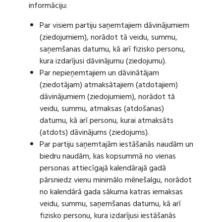
informāciju:
Par visiem partiju saņemtajiem dāvinājumiem
(ziedojumiem), norādot tā veidu, summu,
saņemšanas datumu, kā arī fizisko personu,
kura izdarījusi dāvinājumu (ziedojumu).
Par nepieņemtajiem un dāvinātājam
(ziedotājam) atmaksātajiem (atdotajiem)
dāvinājumiem (ziedojumiem), norādot tā
veidu, summu, atmaksas (atdošanas)
datumu, kā arī personu, kurai atmaksāts
(atdots) dāvinājums (ziedojums).
Par partiju saņemtajām iestāšanās naudām un
biedru naudām, kas kopsummā no vienas
personas attiecīgajā kalendārajā gadā
pārsniedz vienu minimālo mēnešalgu, norādot
no kalendārā gada sākuma katras iemaksas
veidu, summu, saņemšanas datumu, kā arī
fizisko personu, kura izdarījusi iestāšanās