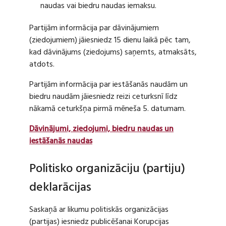
naudas vai biedru naudas iemaksu.
Partijām informācija par dāvinājumiem
(ziedojumiem) jāiesniedz 15 dienu laikā pēc tam,
kad dāvinājums (ziedojums) saņemts, atmaksāts,
atdots.
Partijām informācija par iestāšanās naudām un
biedru naudām jāiesniedz reizi ceturksnī līdz
nākamā ceturkšņa pirmā mēneša 5. datumam.
Dāvinājumi, ziedojumi, biedru naudas un
iestāšanās naudas
Politisko organizāciju (partiju)
deklarācijas
Saskaņā ar likumu politiskās organizācijas
(partijas) iesniedz publicēšanai Korupcijas