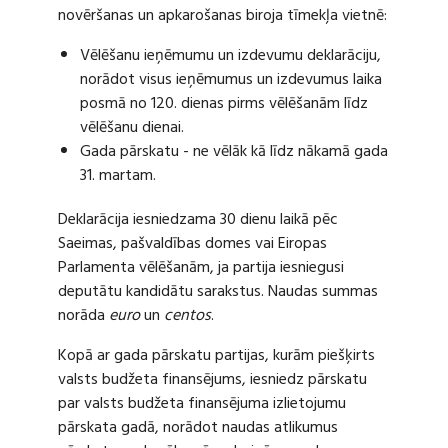
novēršanas un apkarošanas biroja tīmekļa vietnē:
Vēlēšanu ieņēmumu un izdevumu deklarāciju,
norādot visus ieņēmumus un izdevumus laika
posmā no 120. dienas pirms vēlēšanām līdz
vēlēšanu dienai.
Gada pārskatu - ne vēlāk kā līdz nākamā gada
31. martam.
Deklarācija iesniedzama 30 dienu laikā pēc
Saeimas, pašvaldības domes vai Eiropas
Parlamenta vēlēšanām, ja partija iesniegusi
deputātu kandidātu sarakstus. Naudas summas
norāda
euro
un
centos
.
Kopā ar gada pārskatu partijas, kurām piešķirts
valsts budžeta finansējums, iesniedz pārskatu
par valsts budžeta finansējuma izlietojumu
pārskata gadā, norādot naudas atlikumus