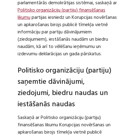
parlamentārās demokrātijas sistēmai, saskaņā ar
Politisko organizāciju (partiju) finansēšanas
likumu
partijas iesniedz un Korupcijas novēršanas
un apkarošanas birojs publicē tīmekļa vietnē
informāciju par partiju dāvinājumiem
(ziedojumiem), iestāšanās naudām un biedru
naudām, kā arī to vēlēšanu ieņēmumu un
izdevumu deklarācijas un gada pārskatus.
Politisko organizāciju (partiju)
saņemtie dāvinājumi,
ziedojumi, biedru naudas un
iestāšanās naudas
Saskaņā ar Politisko organizāciju (partiju)
finansēšanas likumu Korupcijas novēršanas un
apkarošanas birojs tīmekļa vietnē publicē