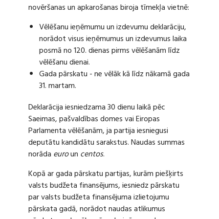
novēršanas un apkarošanas biroja tīmekļa vietnē:
Vēlēšanu ieņēmumu un izdevumu deklarāciju,
norādot visus ieņēmumus un izdevumus laika
posmā no 120. dienas pirms vēlēšanām līdz
vēlēšanu dienai.
Gada pārskatu - ne vēlāk kā līdz nākamā gada
31. martam.
Deklarācija iesniedzama 30 dienu laikā pēc
Saeimas, pašvaldības domes vai Eiropas
Parlamenta vēlēšanām, ja partija iesniegusi
deputātu kandidātu sarakstus. Naudas summas
norāda
euro
un
centos
.
Kopā ar gada pārskatu partijas, kurām piešķirts
valsts budžeta finansējums, iesniedz pārskatu
par valsts budžeta finansējuma izlietojumu
pārskata gadā, norādot naudas atlikumus