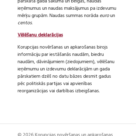
pārskata gada sākumā un beigās, naudas
ieņēmumus un naudas maksājumus pa izdevumu
mērķu grupām. Naudas summas norāda
euro
un
centos
.
Vēlēšanu deklarācijas
Korupcijas novēršanas un apkarošanas birojs
informāciju par iestāšanās naudām, biedru
naudām, dāvinājumiem (ziedojumiem), vēlēšanu
ieņēmumu un izdevumu deklarācijām un gada
pārskatiem dzēš no datu bāzes desmit gadus
pēc politiskās partijas vai apvienības
reorganizācijas vai darbības izbeigšanas.
© 2026 Korupcijas novēršanas un apkarošanas