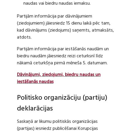
naudas vai biedru naudas iemaksu.
Partijām informācija par dāvinājumiem
(ziedojumiem) jāiesniedz 15 dienu laikā pēc tam,
kad dāvinājums (ziedojums) saņemts, atmaksāts,
atdots.
Partijām informācija par iestāšanās naudām un
biedru naudām jāiesniedz reizi ceturksnī līdz
nākamā ceturkšņa pirmā mēneša 5. datumam.
Dāvinājumi, ziedojumi, biedru naudas un
iestāšanās naudas
Politisko organizāciju (partiju)
deklarācijas
Saskaņā ar likumu politiskās organizācijas
(partijas) iesniedz publicēšanai Korupcijas