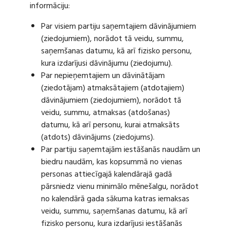
informāciju:
Par visiem partiju saņemtajiem dāvinājumiem
(ziedojumiem), norādot tā veidu, summu,
saņemšanas datumu, kā arī fizisko personu,
kura izdarījusi dāvinājumu (ziedojumu).
Par nepieņemtajiem un dāvinātājam
(ziedotājam) atmaksātajiem (atdotajiem)
dāvinājumiem (ziedojumiem), norādot tā
veidu, summu, atmaksas (atdošanas)
datumu, kā arī personu, kurai atmaksāts
(atdots) dāvinājums (ziedojums).
Par partiju saņemtajām iestāšanās naudām un
biedru naudām, kas kopsummā no vienas
personas attiecīgajā kalendārajā gadā
pārsniedz vienu minimālo mēnešalgu, norādot
no kalendārā gada sākuma katras iemaksas
veidu, summu, saņemšanas datumu, kā arī
fizisko personu, kura izdarījusi iestāšanās