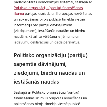
parlamentārās demokrātijas sistēmai, saskaņā ar
Politisko organizāciju (partiju) finansēšanas
likumu
partijas iesniedz un Korupcijas novēršanas
un apkarošanas birojs publicē tīmekļa vietnē
informāciju par partiju dāvinājumiem
(ziedojumiem), iestāšanās naudām un biedru
naudām, kā arī to vēlēšanu ieņēmumu un
izdevumu deklarācijas un gada pārskatus.
Politisko organizāciju (partiju)
saņemtie dāvinājumi,
ziedojumi, biedru naudas un
iestāšanās naudas
Saskaņā ar Politisko organizāciju (partiju)
finansēšanas likumu Korupcijas novēršanas un
apkarošanas birojs tīmekļa vietnē publicē