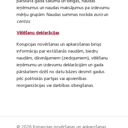
pārskata gada sākumā un beigās, naudas
ieņēmumus un naudas maksājumus pa izdevumu
mērķu grupām. Naudas summas norāda
euro
un
centos
.
Vēlēšanu deklarācijas
Korupcijas novēršanas un apkarošanas birojs
informāciju par iestāšanās naudām, biedru
naudām, dāvinājumiem (ziedojumiem), vēlēšanu
ieņēmumu un izdevumu deklarācijām un gada
pārskatiem dzēš no datu bāzes desmit gadus
pēc politiskās partijas vai apvienības
reorganizācijas vai darbības izbeigšanas.
© 2026 Korupcijas novēršanas un apkarošanas