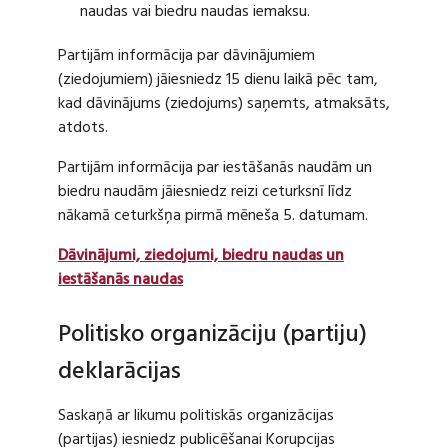
naudas vai biedru naudas iemaksu.
Partijām informācija par dāvinājumiem
(ziedojumiem) jāiesniedz 15 dienu laikā pēc tam,
kad dāvinājums (ziedojums) saņemts, atmaksāts,
atdots.
Partijām informācija par iestāšanās naudām un
biedru naudām jāiesniedz reizi ceturksnī līdz
nākamā ceturkšņa pirmā mēneša 5. datumam.
Dāvinājumi, ziedojumi, biedru naudas un
iestāšanās naudas
Politisko organizāciju (partiju)
deklarācijas
Saskaņā ar likumu politiskās organizācijas
(partijas) iesniedz publicēšanai Korupcijas