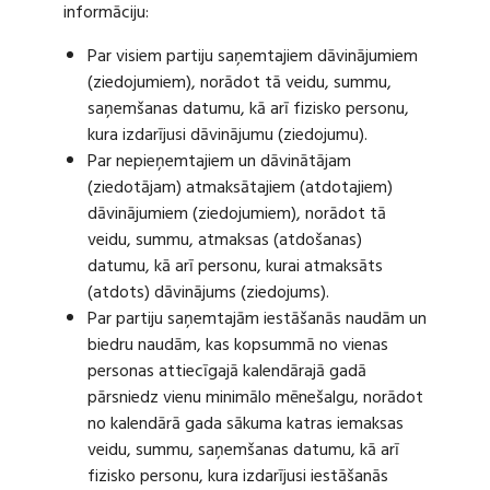
informāciju:
Par visiem partiju saņemtajiem dāvinājumiem
(ziedojumiem), norādot tā veidu, summu,
saņemšanas datumu, kā arī fizisko personu,
kura izdarījusi dāvinājumu (ziedojumu).
Par nepieņemtajiem un dāvinātājam
(ziedotājam) atmaksātajiem (atdotajiem)
dāvinājumiem (ziedojumiem), norādot tā
veidu, summu, atmaksas (atdošanas)
datumu, kā arī personu, kurai atmaksāts
(atdots) dāvinājums (ziedojums).
Par partiju saņemtajām iestāšanās naudām un
biedru naudām, kas kopsummā no vienas
personas attiecīgajā kalendārajā gadā
pārsniedz vienu minimālo mēnešalgu, norādot
no kalendārā gada sākuma katras iemaksas
veidu, summu, saņemšanas datumu, kā arī
fizisko personu, kura izdarījusi iestāšanās