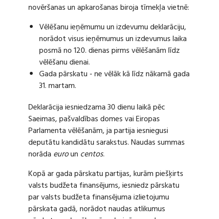
novēršanas un apkarošanas biroja tīmekļa vietnē:
Vēlēšanu ieņēmumu un izdevumu deklarāciju,
norādot visus ieņēmumus un izdevumus laika
posmā no 120. dienas pirms vēlēšanām līdz
vēlēšanu dienai.
Gada pārskatu - ne vēlāk kā līdz nākamā gada
31. martam.
Deklarācija iesniedzama 30 dienu laikā pēc
Saeimas, pašvaldības domes vai Eiropas
Parlamenta vēlēšanām, ja partija iesniegusi
deputātu kandidātu sarakstus. Naudas summas
norāda
euro
un
centos
.
Kopā ar gada pārskatu partijas, kurām piešķirts
valsts budžeta finansējums, iesniedz pārskatu
par valsts budžeta finansējuma izlietojumu
pārskata gadā, norādot naudas atlikumus