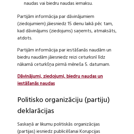
naudas vai biedru naudas iemaksu.
Partijām informācija par dāvinājumiem
(ziedojumiem) jāiesniedz 15 dienu laikā pēc tam,
kad dāvinājums (ziedojums) saņemts, atmaksāts,
atdots.
Partijām informācija par iestāšanās naudām un
biedru naudām jāiesniedz reizi ceturksnī līdz
nākamā ceturkšņa pirmā mēneša 5. datumam.
Dāvinājumi, ziedojumi, biedru naudas un
iestāšanās naudas
Politisko organizāciju (partiju)
deklarācijas
Saskaņā ar likumu politiskās organizācijas
(partijas) iesniedz publicēšanai Korupcijas