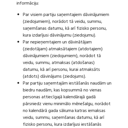
informāciju:
Par visiem partiju saņemtajiem dāvinājumiem
(ziedojumiem), norādot tā veidu, summu,
saņemšanas datumu, kā arī fizisko personu,
kura izdarījusi dāvinājumu (ziedojumu).
Par nepieņemtajiem un dāvinātājam
(ziedotājam) atmaksātajiem (atdotajiem)
dāvinājumiem (ziedojumiem), norādot tā
veidu, summu, atmaksas (atdošanas)
datumu, kā arī personu, kurai atmaksāts
(atdots) dāvinājums (ziedojums).
Par partiju saņemtajām iestāšanās naudām un
biedru naudām, kas kopsummā no vienas
personas attiecīgajā kalendārajā gadā
pārsniedz vienu minimālo mēnešalgu, norādot
no kalendārā gada sākuma katras iemaksas
veidu, summu, saņemšanas datumu, kā arī
fizisko personu, kura izdarījusi iestāšanās