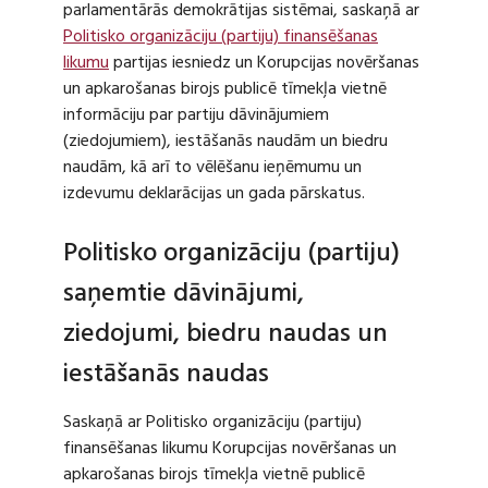
parlamentārās demokrātijas sistēmai, saskaņā ar
Politisko organizāciju (partiju) finansēšanas
likumu
partijas iesniedz un Korupcijas novēršanas
un apkarošanas birojs publicē tīmekļa vietnē
informāciju par partiju dāvinājumiem
(ziedojumiem), iestāšanās naudām un biedru
naudām, kā arī to vēlēšanu ieņēmumu un
izdevumu deklarācijas un gada pārskatus.
Politisko organizāciju (partiju)
saņemtie dāvinājumi,
ziedojumi, biedru naudas un
iestāšanās naudas
Saskaņā ar Politisko organizāciju (partiju)
finansēšanas likumu Korupcijas novēršanas un
apkarošanas birojs tīmekļa vietnē publicē