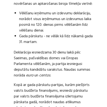
novēršanas un apkarošanas biroja tīmekļa vietnē:
Vēlēšanu ieņēmumu un izdevumu deklarāciju,
norādot visus ieņēmumus un izdevumus laika
posmā no 120. dienas pirms vēlēšanām līdz
vēlēšanu dienai.
Gada pārskatu - ne vēlāk kā līdz nākamā gada
31. martam.
Deklarācija iesniedzama 30 dienu laikā pēc
Saeimas, pašvaldības domes vai Eiropas
Parlamenta vēlēšanām, ja partija iesniegusi
deputātu kandidātu sarakstus. Naudas summas
norāda
euro
un
centos
.
Kopā ar gada pārskatu partijas, kurām piešķirts
valsts budžeta finansējums, iesniedz pārskatu
par valsts budžeta finansējuma izlietojumu
pārskata gadā, norādot naudas atlikumus