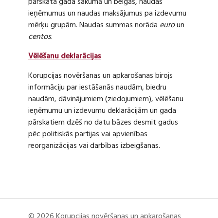
pārskata gada sākumā un beigās, naudas
ieņēmumus un naudas maksājumus pa izdevumu
mērķu grupām. Naudas summas norāda
euro
un
centos
.
Vēlēšanu deklarācijas
Korupcijas novēršanas un apkarošanas birojs
informāciju par iestāšanās naudām, biedru
naudām, dāvinājumiem (ziedojumiem), vēlēšanu
ieņēmumu un izdevumu deklarācijām un gada
pārskatiem dzēš no datu bāzes desmit gadus
pēc politiskās partijas vai apvienības
reorganizācijas vai darbības izbeigšanas.
© 2026 Korupcijas novēršanas un apkarošanas