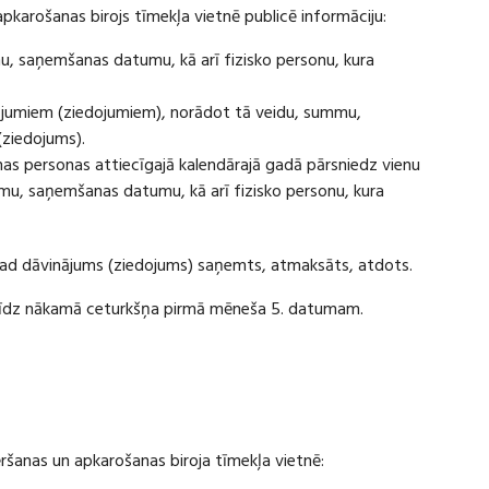
apkarošanas birojs tīmekļa vietnē publicē informāciju:
u, saņemšanas datumu, kā arī fizisko personu, kura
ājumiem (ziedojumiem), norādot tā veidu, summu,
(ziedojums).
s personas attiecīgajā kalendārajā gadā pārsniedz vienu
u, saņemšanas datumu, kā arī fizisko personu, kura
 kad dāvinājums (ziedojums) saņemts, atmaksāts, atdots.
ī līdz nākamā ceturkšņa pirmā mēneša 5. datumam.
vēršanas un apkarošanas biroja tīmekļa vietnē: