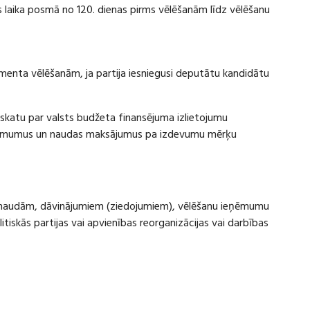
laika posmā no 120. dienas pirms vēlēšanām līdz vēlēšanu
amenta vēlēšanām, ja partija iesniegusi deputātu kandidātu
rskatu par valsts budžeta finansējuma izlietojumu
eņēmumus un naudas maksājumus pa izdevumu mērķu
ru naudām, dāvinājumiem (ziedojumiem), vēlēšanu ieņēmumu
skās partijas vai apvienības reorganizācijas vai darbības