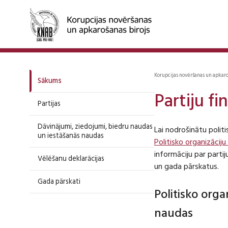
Korupcijas novēršanas un apkar
Sākums
Partiju f
Partijas
Dāvinājumi, ziedojumi, biedru naudas
Lai nodrošinātu polit
un iestāšanās naudas
Politisko organizāciju
informāciju par part
Vēlēšanu deklarācijas
un gada pārskatus.
Gada pārskati
Politisko org
naudas