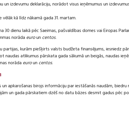
 un izdevumu deklarāciju, norādot visus ieņēmumus un izdevumus 
e vēlāk kā līdz nākamā gada 31. martam.
ma 30 dienu laikā pēc Saeimas, pašvaldības domes vai Eiropas Parl
ummas norāda
euro
un
centos
.
 partijas, kurām piešķirts valsts budžeta finansējums, iesniedz pā
dot naudas atlikumus pārskata gada sākumā un beigās, naudas i
mas norāda
euro
un
centos
.
s
s un apkarošanas birojs informāciju par iestāšanās naudām, bied
jām un gada pārskatiem dzēš no datu bāzes desmit gadus pēc politi