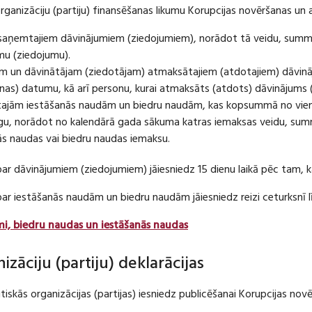
organizāciju (partiju) finansēšanas likumu Korupcijas novēršanas un 
u saņemtajiem dāvinājumiem (ziedojumiem), norādot tā veidu, summ
umu (ziedojumu).
m un dāvinātājam (ziedotājam) atmaksātajiem (atdotajiem) dāvin
as) datumu, kā arī personu, kurai atmaksāts (atdots) dāvinājums 
tajām iestāšanās naudām un biedru naudām, kas kopsummā no viena
u, norādot no kalendārā gada sākuma katras iemaksas veidu, summ
nās naudas vai biedru naudas iemaksu.
par dāvinājumiem (ziedojumiem) jāiesniedz 15 dienu laikā pēc tam,
 par iestāšanās naudām un biedru naudām jāiesniedz reizi ceturksn
mi, biedru naudas un iestāšanās naudas
nizāciju (partiju) deklarācijas
itiskās organizācijas (partijas) iesniedz publicēšanai Korupcijas no