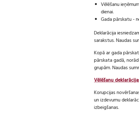
Vēlēšanu ieņēmumu
dienai.
Gada pārskatu - n
Deklarācija iesniedza
sarakstus. Naudas s
Kopā ar gada pārskatu
pārskata gadā, norā
grupām. Naudas sum
Vēlēšanu deklarācija
Korupcijas novēršana
un izdevumu deklarāci
izbeigšanas.