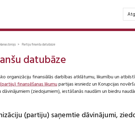
Atg
ošanas birojs > Partiju finanšu datubāze
inanšu datubāze
isko organizāciju finansiālās darbības atklātumu, likumību un atbil
 (partiju) finansēšanas likumu
partijas iesniedz un Korupcijas novēr
iju dāvinājumiem (ziedojumiem), iestāšanās naudām un biedru naudā
anizāciju (partiju) saņemtie dāvinājumi, zie