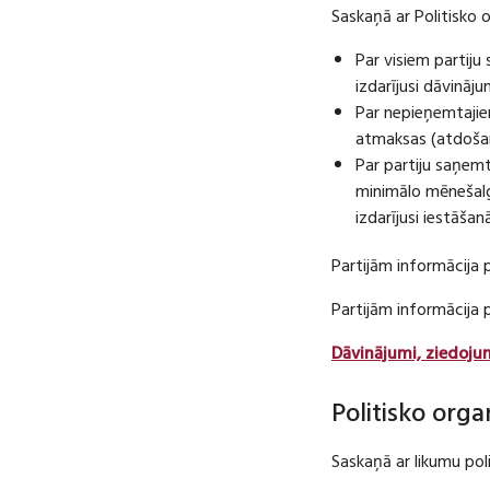
Saskaņā ar Politisko 
Par visiem partij
izdarījusi dāvināj
Par nepieņemtajie
atmaksas (atdošan
Par partiju saņem
minimālo mēnešalg
izdarījusi iestāša
Partijām informācija 
Partijām informācija
Dāvinājumi, ziedoju
Politisko orga
Saskaņā ar likumu pol