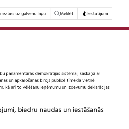
riezties uz galveno lapu
Meklēt
Iestatījumi
stību parlamentārās demokrātijas sistēmai, saskaņā ar
šanas un apkarošanas birojs publicē tīmekļa vietnē
m, kā arī to vēlēšanu ieņēmumu un izdevumu deklarācijas
dojumi, biedru naudas un iestāšanās