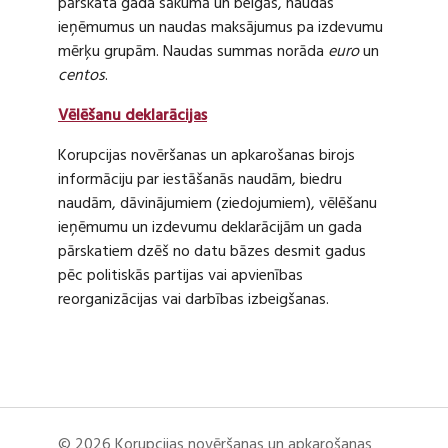
pārskata gada sākumā un beigās, naudas
ieņēmumus un naudas maksājumus pa izdevumu
mērķu grupām. Naudas summas norāda
euro
un
centos
.
Vēlēšanu deklarācijas
Korupcijas novēršanas un apkarošanas birojs
informāciju par iestāšanās naudām, biedru
naudām, dāvinājumiem (ziedojumiem), vēlēšanu
ieņēmumu un izdevumu deklarācijām un gada
pārskatiem dzēš no datu bāzes desmit gadus
pēc politiskās partijas vai apvienības
reorganizācijas vai darbības izbeigšanas.
© 2026 Korupcijas novēršanas un apkarošanas