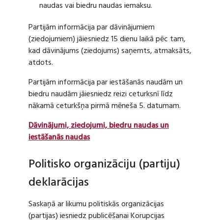
naudas vai biedru naudas iemaksu.
Partijām informācija par dāvinājumiem
(ziedojumiem) jāiesniedz 15 dienu laikā pēc tam,
kad dāvinājums (ziedojums) saņemts, atmaksāts,
atdots.
Partijām informācija par iestāšanās naudām un
biedru naudām jāiesniedz reizi ceturksnī līdz
nākamā ceturkšņa pirmā mēneša 5. datumam.
Dāvinājumi, ziedojumi, biedru naudas un
iestāšanās naudas
Politisko organizāciju (partiju)
deklarācijas
Saskaņā ar likumu politiskās organizācijas
(partijas) iesniedz publicēšanai Korupcijas