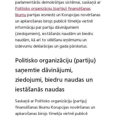
parlamentārās demokrātijas sistēmai, saskaņā ar
Politisko organizāciju (partiju) finansēšanas
likumu
partijas iesniedz un Korupcijas novēršanas
un apkarošanas birojs publicē tīmekļa vietnē
informāciju par partiju dāvinājumiem
(ziedojumiem), iestāšanās naudām un biedru
naudām, kā arī to vēlēšanu ieņēmumu un
izdevumu deklarācijas un gada pārskatus.
Politisko organizāciju (partiju)
saņemtie dāvinājumi,
ziedojumi, biedru naudas un
iestāšanās naudas
Saskaņā ar Politisko organizāciju (partiju)
finansēšanas likumu Korupcijas novēršanas un
apkarošanas birojs tīmekļa vietnē publicē