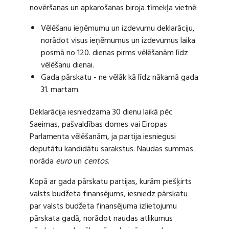
novēršanas un apkarošanas biroja tīmekļa vietnē:
Vēlēšanu ieņēmumu un izdevumu deklarāciju,
norādot visus ieņēmumus un izdevumus laika
posmā no 120. dienas pirms vēlēšanām līdz
vēlēšanu dienai.
Gada pārskatu - ne vēlāk kā līdz nākamā gada
31. martam.
Deklarācija iesniedzama 30 dienu laikā pēc
Saeimas, pašvaldības domes vai Eiropas
Parlamenta vēlēšanām, ja partija iesniegusi
deputātu kandidātu sarakstus. Naudas summas
norāda
euro
un
centos
.
Kopā ar gada pārskatu partijas, kurām piešķirts
valsts budžeta finansējums, iesniedz pārskatu
par valsts budžeta finansējuma izlietojumu
pārskata gadā, norādot naudas atlikumus