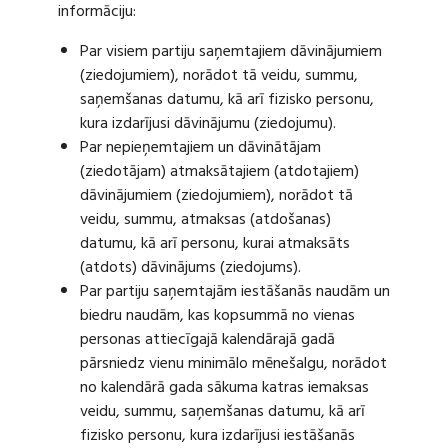
informāciju:
Par visiem partiju saņemtajiem dāvinājumiem
(ziedojumiem), norādot tā veidu, summu,
saņemšanas datumu, kā arī fizisko personu,
kura izdarījusi dāvinājumu (ziedojumu).
Par nepieņemtajiem un dāvinātājam
(ziedotājam) atmaksātajiem (atdotajiem)
dāvinājumiem (ziedojumiem), norādot tā
veidu, summu, atmaksas (atdošanas)
datumu, kā arī personu, kurai atmaksāts
(atdots) dāvinājums (ziedojums).
Par partiju saņemtajām iestāšanās naudām un
biedru naudām, kas kopsummā no vienas
personas attiecīgajā kalendārajā gadā
pārsniedz vienu minimālo mēnešalgu, norādot
no kalendārā gada sākuma katras iemaksas
veidu, summu, saņemšanas datumu, kā arī
fizisko personu, kura izdarījusi iestāšanās