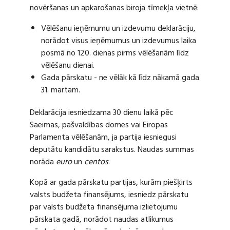
novēršanas un apkarošanas biroja tīmekļa vietnē:
Vēlēšanu ieņēmumu un izdevumu deklarāciju,
norādot visus ieņēmumus un izdevumus laika
posmā no 120. dienas pirms vēlēšanām līdz
vēlēšanu dienai.
Gada pārskatu - ne vēlāk kā līdz nākamā gada
31. martam.
Deklarācija iesniedzama 30 dienu laikā pēc
Saeimas, pašvaldības domes vai Eiropas
Parlamenta vēlēšanām, ja partija iesniegusi
deputātu kandidātu sarakstus. Naudas summas
norāda
euro
un
centos
.
Kopā ar gada pārskatu partijas, kurām piešķirts
valsts budžeta finansējums, iesniedz pārskatu
par valsts budžeta finansējuma izlietojumu
pārskata gadā, norādot naudas atlikumus