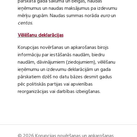
pārskata gada sākumā un beigās, naudas
ieņēmumus un naudas maksājumus pa izdevumu
mērķu grupām. Naudas summas norāda
euro
un
centos
.
Vēlēšanu deklarācijas
Korupcijas novēršanas un apkarošanas birojs
informāciju par iestāšanās naudām, biedru
naudām, dāvinājumiem (ziedojumiem), vēlēšanu
ieņēmumu un izdevumu deklarācijām un gada
pārskatiem dzēš no datu bāzes desmit gadus
pēc politiskās partijas vai apvienības
reorganizācijas vai darbības izbeigšanas.
© 2026 Korupcijas novēršanas un apkarošanas