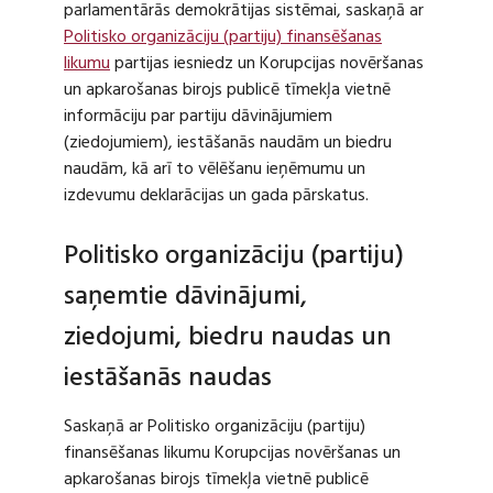
parlamentārās demokrātijas sistēmai, saskaņā ar
Politisko organizāciju (partiju) finansēšanas
likumu
partijas iesniedz un Korupcijas novēršanas
un apkarošanas birojs publicē tīmekļa vietnē
informāciju par partiju dāvinājumiem
(ziedojumiem), iestāšanās naudām un biedru
naudām, kā arī to vēlēšanu ieņēmumu un
izdevumu deklarācijas un gada pārskatus.
Politisko organizāciju (partiju)
saņemtie dāvinājumi,
ziedojumi, biedru naudas un
iestāšanās naudas
Saskaņā ar Politisko organizāciju (partiju)
finansēšanas likumu Korupcijas novēršanas un
apkarošanas birojs tīmekļa vietnē publicē