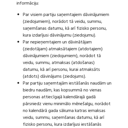
informāciju:
Par visiem partiju saņemtajiem dāvinājumiem
(ziedojumiem), norādot tā veidu, summu,
saņemšanas datumu, kā arī fizisko personu,
kura izdarījusi dāvinājumu (ziedojumu).
Par nepieņemtajiem un dāvinātājam
(ziedotājam) atmaksātajiem (atdotajiem)
dāvinājumiem (ziedojumiem), norādot tā
veidu, summu, atmaksas (atdošanas)
datumu, kā arī personu, kurai atmaksāts
(atdots) dāvinājums (ziedojums).
Par partiju saņemtajām iestāšanās naudām un
biedru naudām, kas kopsummā no vienas
personas attiecīgajā kalendārajā gadā
pārsniedz vienu minimālo mēnešalgu, norādot
no kalendārā gada sākuma katras iemaksas
veidu, summu, saņemšanas datumu, kā arī
fizisko personu, kura izdarījusi iestāšanās