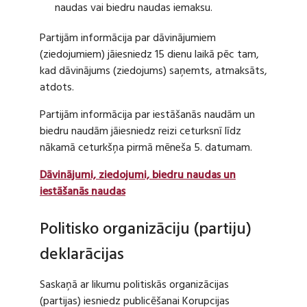
naudas vai biedru naudas iemaksu.
Partijām informācija par dāvinājumiem
(ziedojumiem) jāiesniedz 15 dienu laikā pēc tam,
kad dāvinājums (ziedojums) saņemts, atmaksāts,
atdots.
Partijām informācija par iestāšanās naudām un
biedru naudām jāiesniedz reizi ceturksnī līdz
nākamā ceturkšņa pirmā mēneša 5. datumam.
Dāvinājumi, ziedojumi, biedru naudas un
iestāšanās naudas
Politisko organizāciju (partiju)
deklarācijas
Saskaņā ar likumu politiskās organizācijas
(partijas) iesniedz publicēšanai Korupcijas