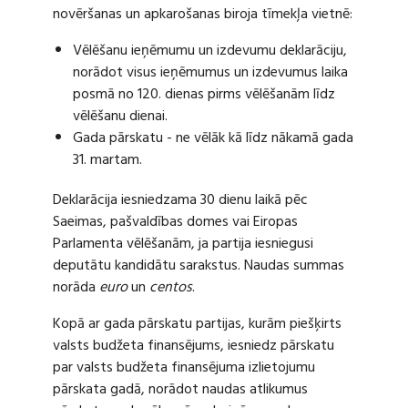
novēršanas un apkarošanas biroja tīmekļa vietnē:
Vēlēšanu ieņēmumu un izdevumu deklarāciju,
norādot visus ieņēmumus un izdevumus laika
posmā no 120. dienas pirms vēlēšanām līdz
vēlēšanu dienai.
Gada pārskatu - ne vēlāk kā līdz nākamā gada
31. martam.
Deklarācija iesniedzama 30 dienu laikā pēc
Saeimas, pašvaldības domes vai Eiropas
Parlamenta vēlēšanām, ja partija iesniegusi
deputātu kandidātu sarakstus. Naudas summas
norāda
euro
un
centos
.
Kopā ar gada pārskatu partijas, kurām piešķirts
valsts budžeta finansējums, iesniedz pārskatu
par valsts budžeta finansējuma izlietojumu
pārskata gadā, norādot naudas atlikumus