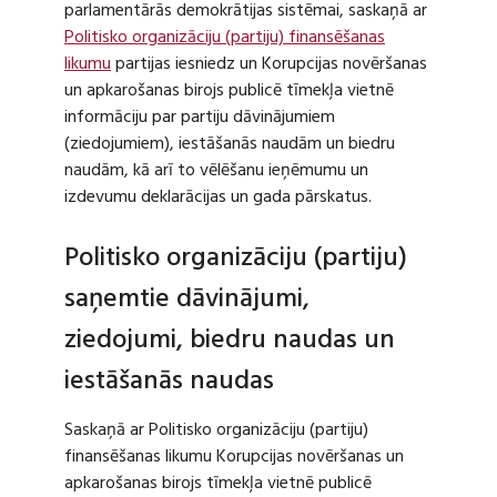
parlamentārās demokrātijas sistēmai, saskaņā ar
Politisko organizāciju (partiju) finansēšanas
likumu
partijas iesniedz un Korupcijas novēršanas
un apkarošanas birojs publicē tīmekļa vietnē
informāciju par partiju dāvinājumiem
(ziedojumiem), iestāšanās naudām un biedru
naudām, kā arī to vēlēšanu ieņēmumu un
izdevumu deklarācijas un gada pārskatus.
Politisko organizāciju (partiju)
saņemtie dāvinājumi,
ziedojumi, biedru naudas un
iestāšanās naudas
Saskaņā ar Politisko organizāciju (partiju)
finansēšanas likumu Korupcijas novēršanas un
apkarošanas birojs tīmekļa vietnē publicē