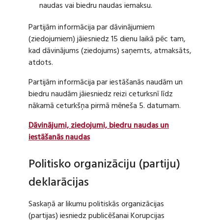
naudas vai biedru naudas iemaksu.
Partijām informācija par dāvinājumiem
(ziedojumiem) jāiesniedz 15 dienu laikā pēc tam,
kad dāvinājums (ziedojums) saņemts, atmaksāts,
atdots.
Partijām informācija par iestāšanās naudām un
biedru naudām jāiesniedz reizi ceturksnī līdz
nākamā ceturkšņa pirmā mēneša 5. datumam.
Dāvinājumi, ziedojumi, biedru naudas un
iestāšanās naudas
Politisko organizāciju (partiju)
deklarācijas
Saskaņā ar likumu politiskās organizācijas
(partijas) iesniedz publicēšanai Korupcijas