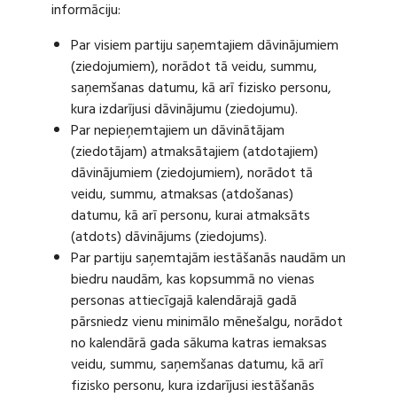
informāciju:
Par visiem partiju saņemtajiem dāvinājumiem
(ziedojumiem), norādot tā veidu, summu,
saņemšanas datumu, kā arī fizisko personu,
kura izdarījusi dāvinājumu (ziedojumu).
Par nepieņemtajiem un dāvinātājam
(ziedotājam) atmaksātajiem (atdotajiem)
dāvinājumiem (ziedojumiem), norādot tā
veidu, summu, atmaksas (atdošanas)
datumu, kā arī personu, kurai atmaksāts
(atdots) dāvinājums (ziedojums).
Par partiju saņemtajām iestāšanās naudām un
biedru naudām, kas kopsummā no vienas
personas attiecīgajā kalendārajā gadā
pārsniedz vienu minimālo mēnešalgu, norādot
no kalendārā gada sākuma katras iemaksas
veidu, summu, saņemšanas datumu, kā arī
fizisko personu, kura izdarījusi iestāšanās