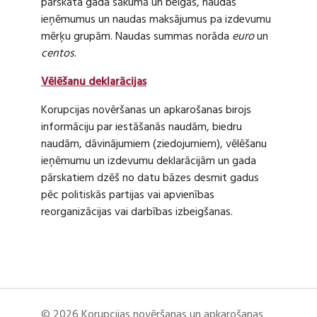
pārskata gada sākumā un beigās, naudas
ieņēmumus un naudas maksājumus pa izdevumu
mērķu grupām. Naudas summas norāda
euro
un
centos
.
Vēlēšanu deklarācijas
Korupcijas novēršanas un apkarošanas birojs
informāciju par iestāšanās naudām, biedru
naudām, dāvinājumiem (ziedojumiem), vēlēšanu
ieņēmumu un izdevumu deklarācijām un gada
pārskatiem dzēš no datu bāzes desmit gadus
pēc politiskās partijas vai apvienības
reorganizācijas vai darbības izbeigšanas.
© 2026 Korupcijas novēršanas un apkarošanas