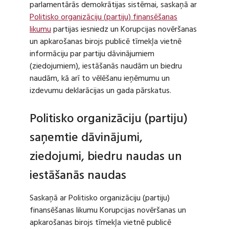
parlamentārās demokrātijas sistēmai, saskaņā ar
Politisko organizāciju (partiju) finansēšanas
likumu
partijas iesniedz un Korupcijas novēršanas
un apkarošanas birojs publicē tīmekļa vietnē
informāciju par partiju dāvinājumiem
(ziedojumiem), iestāšanās naudām un biedru
naudām, kā arī to vēlēšanu ieņēmumu un
izdevumu deklarācijas un gada pārskatus.
Politisko organizāciju (partiju)
saņemtie dāvinājumi,
ziedojumi, biedru naudas un
iestāšanās naudas
Saskaņā ar Politisko organizāciju (partiju)
finansēšanas likumu Korupcijas novēršanas un
apkarošanas birojs tīmekļa vietnē publicē