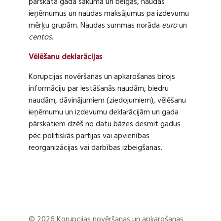
pārskata gada sākumā un beigās, naudas
ieņēmumus un naudas maksājumus pa izdevumu
mērķu grupām. Naudas summas norāda
euro
un
centos
.
Vēlēšanu deklarācijas
Korupcijas novēršanas un apkarošanas birojs
informāciju par iestāšanās naudām, biedru
naudām, dāvinājumiem (ziedojumiem), vēlēšanu
ieņēmumu un izdevumu deklarācijām un gada
pārskatiem dzēš no datu bāzes desmit gadus
pēc politiskās partijas vai apvienības
reorganizācijas vai darbības izbeigšanas.
© 2026 Korupcijas novēršanas un apkarošanas