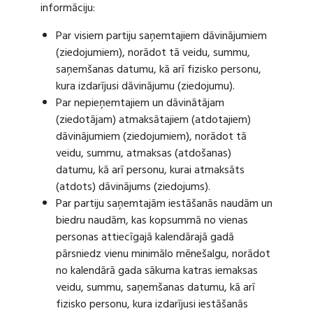
informāciju:
Par visiem partiju saņemtajiem dāvinājumiem
(ziedojumiem), norādot tā veidu, summu,
saņemšanas datumu, kā arī fizisko personu,
kura izdarījusi dāvinājumu (ziedojumu).
Par nepieņemtajiem un dāvinātājam
(ziedotājam) atmaksātajiem (atdotajiem)
dāvinājumiem (ziedojumiem), norādot tā
veidu, summu, atmaksas (atdošanas)
datumu, kā arī personu, kurai atmaksāts
(atdots) dāvinājums (ziedojums).
Par partiju saņemtajām iestāšanās naudām un
biedru naudām, kas kopsummā no vienas
personas attiecīgajā kalendārajā gadā
pārsniedz vienu minimālo mēnešalgu, norādot
no kalendārā gada sākuma katras iemaksas
veidu, summu, saņemšanas datumu, kā arī
fizisko personu, kura izdarījusi iestāšanās