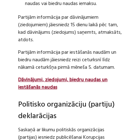
naudas vai biedru naudas iemaksu.
Partijām informācija par dāvinājumiem
(ziedojumiem) jāiesniedz 15 dienu laikā pēc tam,
kad dāvinājums (ziedojums) saņemts, atmaksāts,
atdots.
Partijām informācija par iestāšanās naudām un
biedru naudām jāiesniedz reizi ceturksnī līdz
nākamā ceturkšņa pirmā mēneša 5. datumam.
Dāvinājumi, ziedojumi, biedru naudas un
iestāšanās naudas
Politisko organizāciju (partiju)
deklarācijas
Saskaņā ar likumu politiskās organizācijas
(partijas) iesniedz publicēšanai Korupcijas