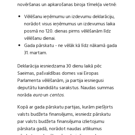
novēršanas un apkarošanas biroja tīmekļa vietnē:
Vēlēšanu ieņēmumu un izdevumu deklarāciju,
norādot visus ieņēmumus un izdevumus laika
posmā no 120. dienas pirms vēlēšanām līdz
vēlēšanu dienai.
Gada pārskatu - ne vēlāk kā līdz nākamā gada
31. martam.
Deklarācija iesniedzama 30 dienu laikā pēc
Saeimas, pašvaldības domes vai Eiropas
Parlamenta vēlēšanām, ja partija iesniegusi
deputātu kandidātu sarakstus. Naudas summas
norāda
euro
un
centos
.
Kopā ar gada pārskatu partijas, kurām piešķirts
valsts budžeta finansējums, iesniedz pārskatu
par valsts budžeta finansējuma izlietojumu
pārskata gadā, norādot naudas atlikumus