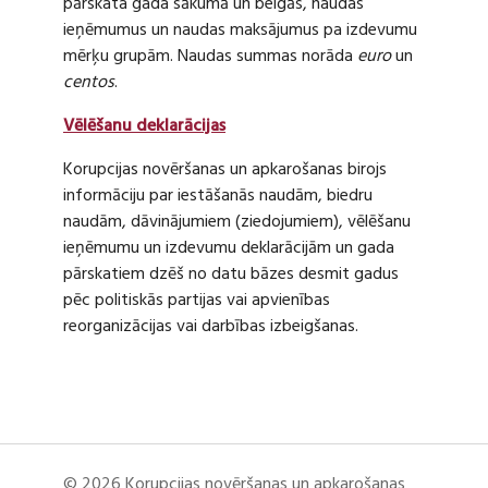
pārskata gada sākumā un beigās, naudas
ieņēmumus un naudas maksājumus pa izdevumu
mērķu grupām. Naudas summas norāda
euro
un
centos
.
Vēlēšanu deklarācijas
Korupcijas novēršanas un apkarošanas birojs
informāciju par iestāšanās naudām, biedru
naudām, dāvinājumiem (ziedojumiem), vēlēšanu
ieņēmumu un izdevumu deklarācijām un gada
pārskatiem dzēš no datu bāzes desmit gadus
pēc politiskās partijas vai apvienības
reorganizācijas vai darbības izbeigšanas.
© 2026 Korupcijas novēršanas un apkarošanas