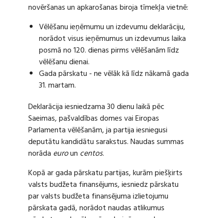
novēršanas un apkarošanas biroja tīmekļa vietnē:
Vēlēšanu ieņēmumu un izdevumu deklarāciju,
norādot visus ieņēmumus un izdevumus laika
posmā no 120. dienas pirms vēlēšanām līdz
vēlēšanu dienai.
Gada pārskatu - ne vēlāk kā līdz nākamā gada
31. martam.
Deklarācija iesniedzama 30 dienu laikā pēc
Saeimas, pašvaldības domes vai Eiropas
Parlamenta vēlēšanām, ja partija iesniegusi
deputātu kandidātu sarakstus. Naudas summas
norāda
euro
un
centos
.
Kopā ar gada pārskatu partijas, kurām piešķirts
valsts budžeta finansējums, iesniedz pārskatu
par valsts budžeta finansējuma izlietojumu
pārskata gadā, norādot naudas atlikumus