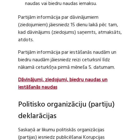
naudas vai biedru naudas iemaksu.
Partijām informācija par dāvinājumiem
(ziedojumiem) jāiesniedz 15 dienu laikā pēc tam,
kad dāvinājums (ziedojums) saņemts, atmaksāts,
atdots.
Partijām informācija par iestāšanās naudām un
biedru naudām jāiesniedz reizi ceturksnī līdz
nākamā ceturkšņa pirmā mēneša 5. datumam.
Dāvinājumi, ziedojumi, biedru naudas un
iestāšanās naudas
Politisko organizāciju (partiju)
deklarācijas
Saskaņā ar likumu politiskās organizācijas
(partijas) iesniedz publicēšanai Korupcijas