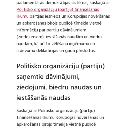
parlamentārās demokrātijas sistēmai, saskaņā ar
Politisko organizāciju (partiju) finansēšanas
likumu
partijas iesniedz un Korupcijas novēršanas
un apkarošanas birojs publicē tīmekļa vietnē
informāciju par partiju dāvinājumiem
(ziedojumiem), iestāšanās naudām un biedru
naudām, kā arī to vēlēšanu ieņēmumu un
izdevumu deklarācijas un gada pārskatus.
Politisko organizāciju (partiju)
saņemtie dāvinājumi,
ziedojumi, biedru naudas un
iestāšanās naudas
Saskaņā ar Politisko organizāciju (partiju)
finansēšanas likumu Korupcijas novēršanas un
apkarošanas birojs tīmekļa vietnē publicē