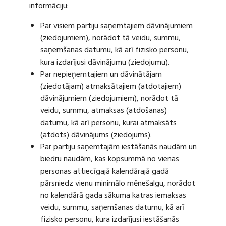
informāciju:
Par visiem partiju saņemtajiem dāvinājumiem
(ziedojumiem), norādot tā veidu, summu,
saņemšanas datumu, kā arī fizisko personu,
kura izdarījusi dāvinājumu (ziedojumu).
Par nepieņemtajiem un dāvinātājam
(ziedotājam) atmaksātajiem (atdotajiem)
dāvinājumiem (ziedojumiem), norādot tā
veidu, summu, atmaksas (atdošanas)
datumu, kā arī personu, kurai atmaksāts
(atdots) dāvinājums (ziedojums).
Par partiju saņemtajām iestāšanās naudām un
biedru naudām, kas kopsummā no vienas
personas attiecīgajā kalendārajā gadā
pārsniedz vienu minimālo mēnešalgu, norādot
no kalendārā gada sākuma katras iemaksas
veidu, summu, saņemšanas datumu, kā arī
fizisko personu, kura izdarījusi iestāšanās