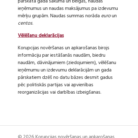
pārskata gada sākumā un beigās, naudas
ieņēmumus un naudas maksājumus pa izdevumu
mērķu grupām. Naudas summas norāda
euro
un
centos
.
Vēlēšanu deklarācijas
Korupcijas novēršanas un apkarošanas birojs
informāciju par iestāšanās naudām, biedru
naudām, dāvinājumiem (ziedojumiem), vēlēšanu
ieņēmumu un izdevumu deklarācijām un gada
pārskatiem dzēš no datu bāzes desmit gadus
pēc politiskās partijas vai apvienības
reorganizācijas vai darbības izbeigšanas.
© 2026 Korupcijas novēršanas un apkarošanas