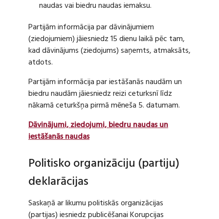
naudas vai biedru naudas iemaksu.
Partijām informācija par dāvinājumiem
(ziedojumiem) jāiesniedz 15 dienu laikā pēc tam,
kad dāvinājums (ziedojums) saņemts, atmaksāts,
atdots.
Partijām informācija par iestāšanās naudām un
biedru naudām jāiesniedz reizi ceturksnī līdz
nākamā ceturkšņa pirmā mēneša 5. datumam.
Dāvinājumi, ziedojumi, biedru naudas un
iestāšanās naudas
Politisko organizāciju (partiju)
deklarācijas
Saskaņā ar likumu politiskās organizācijas
(partijas) iesniedz publicēšanai Korupcijas