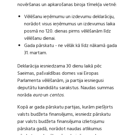
novēršanas un apkarošanas biroja tīmekļa vietnē:
Vēlēšanu ieņēmumu un izdevumu deklarāciju,
norādot visus ieņēmumus un izdevumus laika
posmā no 120. dienas pirms vēlēšanām līdz
vēlēšanu dienai.
Gada pārskatu - ne vēlāk kā līdz nākamā gada
31. martam.
Deklarācija iesniedzama 30 dienu laikā pēc
Saeimas, pašvaldības domes vai Eiropas
Parlamenta vēlēšanām, ja partija iesniegusi
deputātu kandidātu sarakstus. Naudas summas
norāda
euro
un
centos
.
Kopā ar gada pārskatu partijas, kurām piešķirts
valsts budžeta finansējums, iesniedz pārskatu
par valsts budžeta finansējuma izlietojumu
pārskata gadā, norādot naudas atlikumus