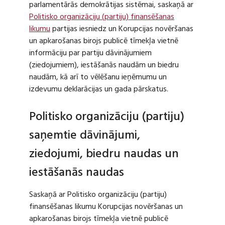
parlamentārās demokrātijas sistēmai, saskaņā ar
Politisko organizāciju (partiju) finansēšanas
likumu
partijas iesniedz un Korupcijas novēršanas
un apkarošanas birojs publicē tīmekļa vietnē
informāciju par partiju dāvinājumiem
(ziedojumiem), iestāšanās naudām un biedru
naudām, kā arī to vēlēšanu ieņēmumu un
izdevumu deklarācijas un gada pārskatus.
Politisko organizāciju (partiju)
saņemtie dāvinājumi,
ziedojumi, biedru naudas un
iestāšanās naudas
Saskaņā ar Politisko organizāciju (partiju)
finansēšanas likumu Korupcijas novēršanas un
apkarošanas birojs tīmekļa vietnē publicē