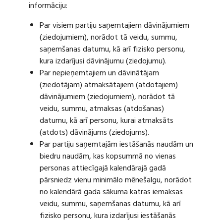
informāciju:
Par visiem partiju saņemtajiem dāvinājumiem
(ziedojumiem), norādot tā veidu, summu,
saņemšanas datumu, kā arī fizisko personu,
kura izdarījusi dāvinājumu (ziedojumu).
Par nepieņemtajiem un dāvinātājam
(ziedotājam) atmaksātajiem (atdotajiem)
dāvinājumiem (ziedojumiem), norādot tā
veidu, summu, atmaksas (atdošanas)
datumu, kā arī personu, kurai atmaksāts
(atdots) dāvinājums (ziedojums).
Par partiju saņemtajām iestāšanās naudām un
biedru naudām, kas kopsummā no vienas
personas attiecīgajā kalendārajā gadā
pārsniedz vienu minimālo mēnešalgu, norādot
no kalendārā gada sākuma katras iemaksas
veidu, summu, saņemšanas datumu, kā arī
fizisko personu, kura izdarījusi iestāšanās