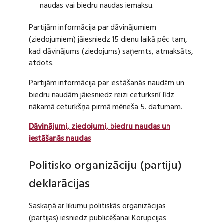
naudas vai biedru naudas iemaksu.
Partijām informācija par dāvinājumiem
(ziedojumiem) jāiesniedz 15 dienu laikā pēc tam,
kad dāvinājums (ziedojums) saņemts, atmaksāts,
atdots.
Partijām informācija par iestāšanās naudām un
biedru naudām jāiesniedz reizi ceturksnī līdz
nākamā ceturkšņa pirmā mēneša 5. datumam.
Dāvinājumi, ziedojumi, biedru naudas un
iestāšanās naudas
Politisko organizāciju (partiju)
deklarācijas
Saskaņā ar likumu politiskās organizācijas
(partijas) iesniedz publicēšanai Korupcijas