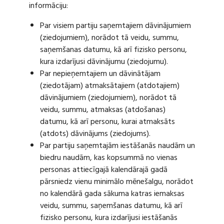
informāciju:
Par visiem partiju saņemtajiem dāvinājumiem
(ziedojumiem), norādot tā veidu, summu,
saņemšanas datumu, kā arī fizisko personu,
kura izdarījusi dāvinājumu (ziedojumu).
Par nepieņemtajiem un dāvinātājam
(ziedotājam) atmaksātajiem (atdotajiem)
dāvinājumiem (ziedojumiem), norādot tā
veidu, summu, atmaksas (atdošanas)
datumu, kā arī personu, kurai atmaksāts
(atdots) dāvinājums (ziedojums).
Par partiju saņemtajām iestāšanās naudām un
biedru naudām, kas kopsummā no vienas
personas attiecīgajā kalendārajā gadā
pārsniedz vienu minimālo mēnešalgu, norādot
no kalendārā gada sākuma katras iemaksas
veidu, summu, saņemšanas datumu, kā arī
fizisko personu, kura izdarījusi iestāšanās