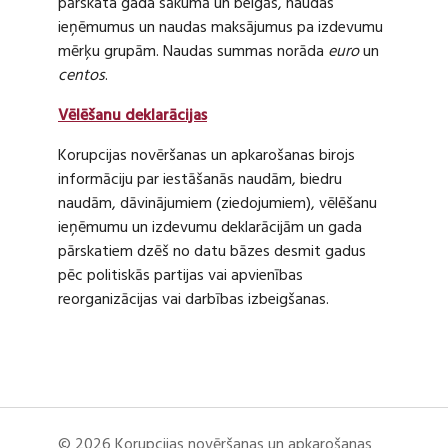
pārskata gada sākumā un beigās, naudas
ieņēmumus un naudas maksājumus pa izdevumu
mērķu grupām. Naudas summas norāda
euro
un
centos
.
Vēlēšanu deklarācijas
Korupcijas novēršanas un apkarošanas birojs
informāciju par iestāšanās naudām, biedru
naudām, dāvinājumiem (ziedojumiem), vēlēšanu
ieņēmumu un izdevumu deklarācijām un gada
pārskatiem dzēš no datu bāzes desmit gadus
pēc politiskās partijas vai apvienības
reorganizācijas vai darbības izbeigšanas.
© 2026 Korupcijas novēršanas un apkarošanas