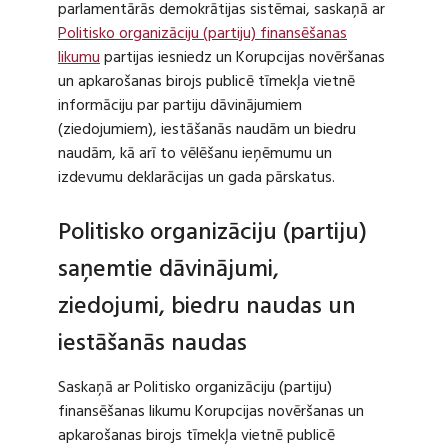
parlamentārās demokrātijas sistēmai, saskaņā ar
Politisko organizāciju (partiju) finansēšanas
likumu
partijas iesniedz un Korupcijas novēršanas
un apkarošanas birojs publicē tīmekļa vietnē
informāciju par partiju dāvinājumiem
(ziedojumiem), iestāšanās naudām un biedru
naudām, kā arī to vēlēšanu ieņēmumu un
izdevumu deklarācijas un gada pārskatus.
Politisko organizāciju (partiju)
saņemtie dāvinājumi,
ziedojumi, biedru naudas un
iestāšanās naudas
Saskaņā ar Politisko organizāciju (partiju)
finansēšanas likumu Korupcijas novēršanas un
apkarošanas birojs tīmekļa vietnē publicē