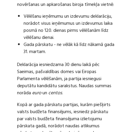
novēršanas un apkarošanas biroja tīmekļa vietnē:
Vēlēšanu ieņēmumu un izdevumu deklarāciju,
norādot visus ieņēmumus un izdevumus laika
posmā no 120. dienas pirms vēlēšanām līdz
vēlēšanu dienai.
Gada pārskatu - ne vēlāk kā līdz nākamā gada
31. martam.
Deklarācija iesniedzama 30 dienu laikā pēc
Saeimas, pašvaldības domes vai Eiropas
Parlamenta vēlēšanām, ja partija iesniegusi
deputātu kandidātu sarakstus. Naudas summas
norāda
euro
un
centos
.
Kopā ar gada pārskatu partijas, kurām piešķirts
valsts budžeta finansējums, iesniedz pārskatu
par valsts budžeta finansējuma izlietojumu
pārskata gadā, norādot naudas atlikumus