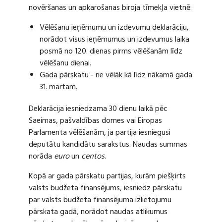
novēršanas un apkarošanas biroja tīmekļa vietnē:
Vēlēšanu ieņēmumu un izdevumu deklarāciju,
norādot visus ieņēmumus un izdevumus laika
posmā no 120. dienas pirms vēlēšanām līdz
vēlēšanu dienai.
Gada pārskatu - ne vēlāk kā līdz nākamā gada
31. martam.
Deklarācija iesniedzama 30 dienu laikā pēc
Saeimas, pašvaldības domes vai Eiropas
Parlamenta vēlēšanām, ja partija iesniegusi
deputātu kandidātu sarakstus. Naudas summas
norāda
euro
un
centos
.
Kopā ar gada pārskatu partijas, kurām piešķirts
valsts budžeta finansējums, iesniedz pārskatu
par valsts budžeta finansējuma izlietojumu
pārskata gadā, norādot naudas atlikumus