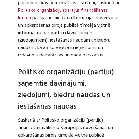
parlamentārās demokrātijas sistēmai, saskaņā ar
Politisko organizāciju (partiju) finansēšanas
likumu
partijas iesniedz un Korupcijas novēršanas
un apkarošanas birojs publicē tīmekļa vietnē
informāciju par partiju dāvinājumiem
(ziedojumiem), iestāšanās naudām un biedru
naudām, kā arī to vēlēšanu ieņēmumu un
izdevumu deklarācijas un gada pārskatus.
Politisko organizāciju (partiju)
saņemtie dāvinājumi,
ziedojumi, biedru naudas un
iestāšanās naudas
Saskaņā ar Politisko organizāciju (partiju)
finansēšanas likumu Korupcijas novēršanas un
apkarošanas birojs tīmekļa vietnē publicē