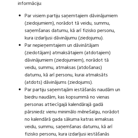
informāciju:
Par visiem partiju saņemtajiem dāvinājumiem
(ziedojumiem), norādot tā veidu, summu,
saņemšanas datumu, kā arī fizisko personu,
kura izdarījusi dāvinājumu (ziedojumu).
Par nepieņemtajiem un dāvinātājam
(ziedotājam) atmaksātajiem (atdotajiem)
dāvinājumiem (ziedojumiem), norādot tā
veidu, summu, atmaksas (atdošanas)
datumu, kā arī personu, kurai atmaksāts
(atdots) dāvinājums (ziedojums).
Par partiju saņemtajām iestāšanās naudām un
biedru naudām, kas kopsummā no vienas
personas attiecīgajā kalendārajā gadā
pārsniedz vienu minimālo mēnešalgu, norādot
no kalendārā gada sākuma katras iemaksas
veidu, summu, saņemšanas datumu, kā arī
fizisko personu, kura izdarījusi iestāšanās