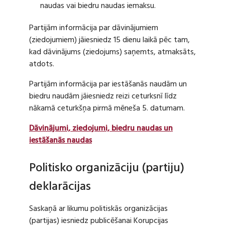
naudas vai biedru naudas iemaksu.
Partijām informācija par dāvinājumiem
(ziedojumiem) jāiesniedz 15 dienu laikā pēc tam,
kad dāvinājums (ziedojums) saņemts, atmaksāts,
atdots.
Partijām informācija par iestāšanās naudām un
biedru naudām jāiesniedz reizi ceturksnī līdz
nākamā ceturkšņa pirmā mēneša 5. datumam.
Dāvinājumi, ziedojumi, biedru naudas un
iestāšanās naudas
Politisko organizāciju (partiju)
deklarācijas
Saskaņā ar likumu politiskās organizācijas
(partijas) iesniedz publicēšanai Korupcijas