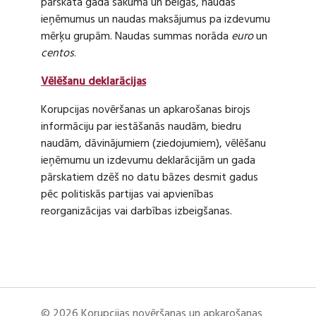
pārskata gada sākumā un beigās, naudas
ieņēmumus un naudas maksājumus pa izdevumu
mērķu grupām. Naudas summas norāda
euro
un
centos
.
Vēlēšanu deklarācijas
Korupcijas novēršanas un apkarošanas birojs
informāciju par iestāšanās naudām, biedru
naudām, dāvinājumiem (ziedojumiem), vēlēšanu
ieņēmumu un izdevumu deklarācijām un gada
pārskatiem dzēš no datu bāzes desmit gadus
pēc politiskās partijas vai apvienības
reorganizācijas vai darbības izbeigšanas.
© 2026 Korupcijas novēršanas un apkarošanas