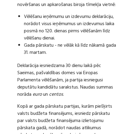
novēršanas un apkarošanas biroja tīmekļa vietnē:
Vēlēšanu ieņēmumu un izdevumu deklarāciju,
norādot visus ieņēmumus un izdevumus laika
posmā no 120. dienas pirms vēlēšanām līdz
vēlēšanu dienai.
Gada pārskatu - ne vēlāk kā līdz nākamā gada
31. martam.
Deklarācija iesniedzama 30 dienu laikā pēc
Saeimas, pašvaldības domes vai Eiropas
Parlamenta vēlēšanām, ja partija iesniegusi
deputātu kandidātu sarakstus. Naudas summas
norāda
euro
un
centos
.
Kopā ar gada pārskatu partijas, kurām piešķirts
valsts budžeta finansējums, iesniedz pārskatu
par valsts budžeta finansējuma izlietojumu
pārskata gadā, norādot naudas atlikumus