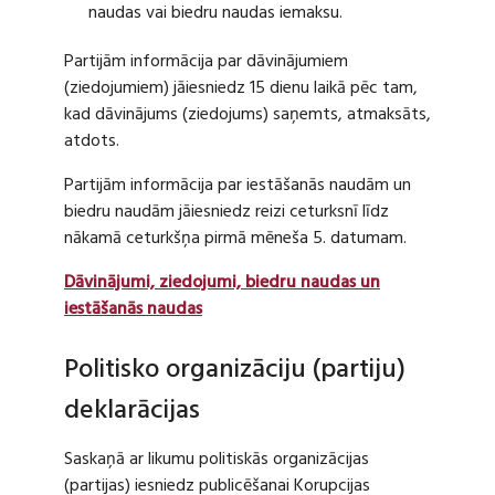
naudas vai biedru naudas iemaksu.
Partijām informācija par dāvinājumiem
(ziedojumiem) jāiesniedz 15 dienu laikā pēc tam,
kad dāvinājums (ziedojums) saņemts, atmaksāts,
atdots.
Partijām informācija par iestāšanās naudām un
biedru naudām jāiesniedz reizi ceturksnī līdz
nākamā ceturkšņa pirmā mēneša 5. datumam.
Dāvinājumi, ziedojumi, biedru naudas un
iestāšanās naudas
Politisko organizāciju (partiju)
deklarācijas
Saskaņā ar likumu politiskās organizācijas
(partijas) iesniedz publicēšanai Korupcijas