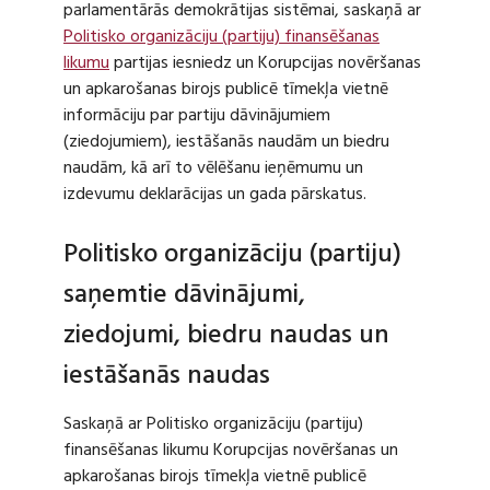
parlamentārās demokrātijas sistēmai, saskaņā ar
Politisko organizāciju (partiju) finansēšanas
likumu
partijas iesniedz un Korupcijas novēršanas
un apkarošanas birojs publicē tīmekļa vietnē
informāciju par partiju dāvinājumiem
(ziedojumiem), iestāšanās naudām un biedru
naudām, kā arī to vēlēšanu ieņēmumu un
izdevumu deklarācijas un gada pārskatus.
Politisko organizāciju (partiju)
saņemtie dāvinājumi,
ziedojumi, biedru naudas un
iestāšanās naudas
Saskaņā ar Politisko organizāciju (partiju)
finansēšanas likumu Korupcijas novēršanas un
apkarošanas birojs tīmekļa vietnē publicē