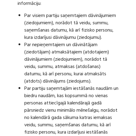
informāciju:
Par visiem partiju saņemtajiem dāvinājumiem
(ziedojumiem), norādot tā veidu, summu,
saņemšanas datumu, kā arī fizisko personu,
kura izdarījusi dāvinājumu (ziedojumu).
Par nepieņemtajiem un dāvinātājam
(ziedotājam) atmaksātajiem (atdotajiem)
dāvinājumiem (ziedojumiem), norādot tā
veidu, summu, atmaksas (atdošanas)
datumu, kā arī personu, kurai atmaksāts
(atdots) dāvinājums (ziedojums).
Par partiju saņemtajām iestāšanās naudām un
biedru naudām, kas kopsummā no vienas
personas attiecīgajā kalendārajā gadā
pārsniedz vienu minimālo mēnešalgu, norādot
no kalendārā gada sākuma katras iemaksas
veidu, summu, saņemšanas datumu, kā arī
fizisko personu, kura izdarījusi iestāšanās