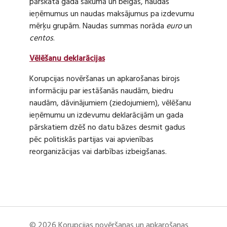
pārskata gada sākumā un beigās, naudas
ieņēmumus un naudas maksājumus pa izdevumu
mērķu grupām. Naudas summas norāda
euro
un
centos
.
Vēlēšanu deklarācijas
Korupcijas novēršanas un apkarošanas birojs
informāciju par iestāšanās naudām, biedru
naudām, dāvinājumiem (ziedojumiem), vēlēšanu
ieņēmumu un izdevumu deklarācijām un gada
pārskatiem dzēš no datu bāzes desmit gadus
pēc politiskās partijas vai apvienības
reorganizācijas vai darbības izbeigšanas.
© 2026 Korupcijas novēršanas un apkarošanas