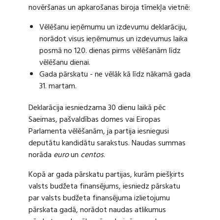
novēršanas un apkarošanas biroja tīmekļa vietnē:
Vēlēšanu ieņēmumu un izdevumu deklarāciju,
norādot visus ieņēmumus un izdevumus laika
posmā no 120. dienas pirms vēlēšanām līdz
vēlēšanu dienai.
Gada pārskatu - ne vēlāk kā līdz nākamā gada
31. martam.
Deklarācija iesniedzama 30 dienu laikā pēc
Saeimas, pašvaldības domes vai Eiropas
Parlamenta vēlēšanām, ja partija iesniegusi
deputātu kandidātu sarakstus. Naudas summas
norāda
euro
un
centos
.
Kopā ar gada pārskatu partijas, kurām piešķirts
valsts budžeta finansējums, iesniedz pārskatu
par valsts budžeta finansējuma izlietojumu
pārskata gadā, norādot naudas atlikumus