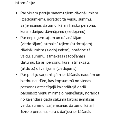
informāciju:
Par visiem partiju saņemtajiem dāvinājumiem
(ziedojumiem), norādot tā veidu, summu,
saņemšanas datumu, kā arī fizisko personu,
kura izdarījusi dāvinājumu (ziedojumu).
Par nepieņemtajiem un dāvinātājam
(ziedotājam) atmaksātajiem (atdotajiem)
dāvinājumiem (ziedojumiem), norādot tā
veidu, summu, atmaksas (atdošanas)
datumu, kā arī personu, kurai atmaksāts
(atdots) dāvinājums (ziedojums).
Par partiju saņemtajām iestāšanās naudām un
biedru naudām, kas kopsummā no vienas
personas attiecīgajā kalendārajā gadā
pārsniedz vienu minimālo mēnešalgu, norādot
no kalendārā gada sākuma katras iemaksas
veidu, summu, saņemšanas datumu, kā arī
fizisko personu, kura izdarījusi iestāšanās