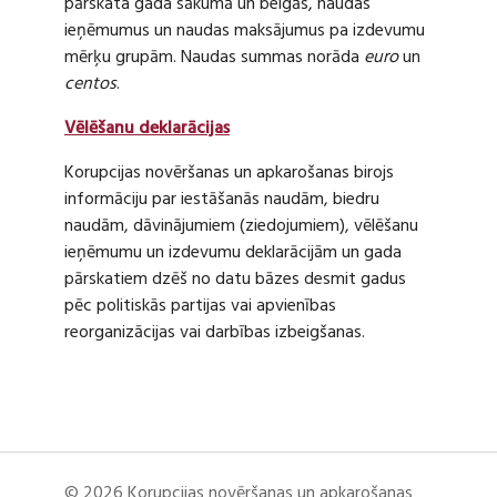
pārskata gada sākumā un beigās, naudas
ieņēmumus un naudas maksājumus pa izdevumu
mērķu grupām. Naudas summas norāda
euro
un
centos
.
Vēlēšanu deklarācijas
Korupcijas novēršanas un apkarošanas birojs
informāciju par iestāšanās naudām, biedru
naudām, dāvinājumiem (ziedojumiem), vēlēšanu
ieņēmumu un izdevumu deklarācijām un gada
pārskatiem dzēš no datu bāzes desmit gadus
pēc politiskās partijas vai apvienības
reorganizācijas vai darbības izbeigšanas.
© 2026 Korupcijas novēršanas un apkarošanas