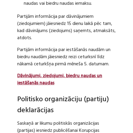
naudas vai biedru naudas iemaksu.
Partijām informācija par dāvinājumiem
(ziedojumiem) jāiesniedz 15 dienu laikā pēc tam,
kad dāvinājums (ziedojums) saņemts, atmaksāts,
atdots.
Partijām informācija par iestāšanās naudām un
biedru naudām jāiesniedz reizi ceturksnī līdz
nākamā ceturkšņa pirmā mēneša 5. datumam.
Dāvinājumi, ziedojumi, biedru naudas un
iestāšanās naudas
Politisko organizāciju (partiju)
deklarācijas
Saskaņā ar likumu politiskās organizācijas
(partijas) iesniedz publicēšanai Korupcijas