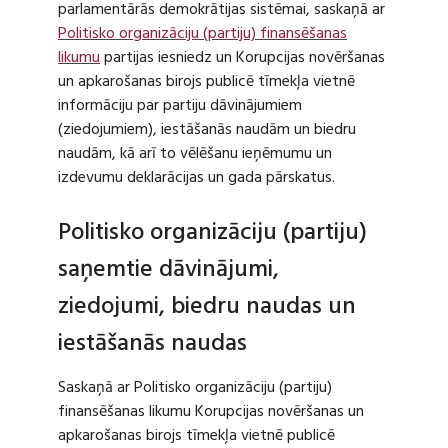
parlamentārās demokrātijas sistēmai, saskaņā ar
Politisko organizāciju (partiju) finansēšanas
likumu
partijas iesniedz un Korupcijas novēršanas
un apkarošanas birojs publicē tīmekļa vietnē
informāciju par partiju dāvinājumiem
(ziedojumiem), iestāšanās naudām un biedru
naudām, kā arī to vēlēšanu ieņēmumu un
izdevumu deklarācijas un gada pārskatus.
Politisko organizāciju (partiju)
saņemtie dāvinājumi,
ziedojumi, biedru naudas un
iestāšanās naudas
Saskaņā ar Politisko organizāciju (partiju)
finansēšanas likumu Korupcijas novēršanas un
apkarošanas birojs tīmekļa vietnē publicē