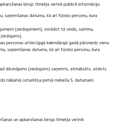
apkarošanas birojs tīmekļa vietnē publicē informāciju:
u, saņemšanas datumu, kā arī fizisko personu, kura
ājumiem (ziedojumiem), norādot tā veidu, summu,
(ziedojums).
s personas attiecīgajā kalendārajā gadā pārsniedz vienu
u, saņemšanas datumu, kā arī fizisko personu, kura
 kad dāvinājums (ziedojums) saņemts, atmaksāts, atdots.
ī līdz nākamā ceturkšņa pirmā mēneša 5. datumam.
vēršanas un apkarošanas biroja tīmekļa vietnē: