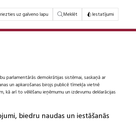
riezties uz galveno lapu
Meklēt
Iestatījumi
stību parlamentārās demokrātijas sistēmai, saskaņā ar
šanas un apkarošanas birojs publicē tīmekļa vietnē
m, kā arī to vēlēšanu ieņēmumu un izdevumu deklarācijas
dojumi, biedru naudas un iestāšanās