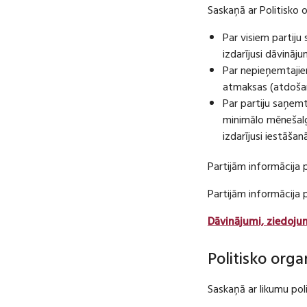
Saskaņā ar Politisko 
Par visiem partij
izdarījusi dāvināj
Par nepieņemtajie
atmaksas (atdošan
Par partiju saņem
minimālo mēnešalg
izdarījusi iestāša
Partijām informācija 
Partijām informācija
Dāvinājumi, ziedoju
Politisko orga
Saskaņā ar likumu pol