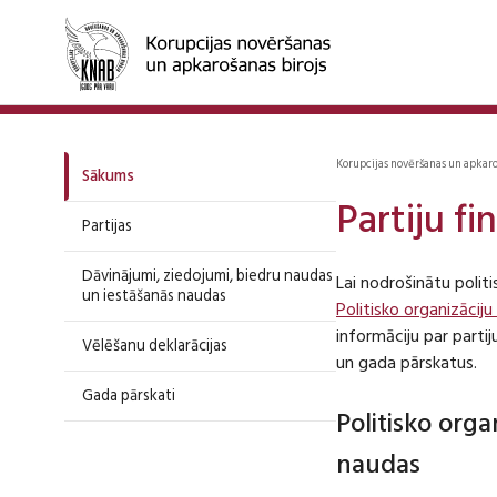
Korupcijas novēršanas un apkar
Sākums
Partiju f
Partijas
Dāvinājumi, ziedojumi, biedru naudas
Lai nodrošinātu polit
un iestāšanās naudas
Politisko organizāciju
informāciju par part
Vēlēšanu deklarācijas
un gada pārskatus.
Gada pārskati
Politisko org
naudas