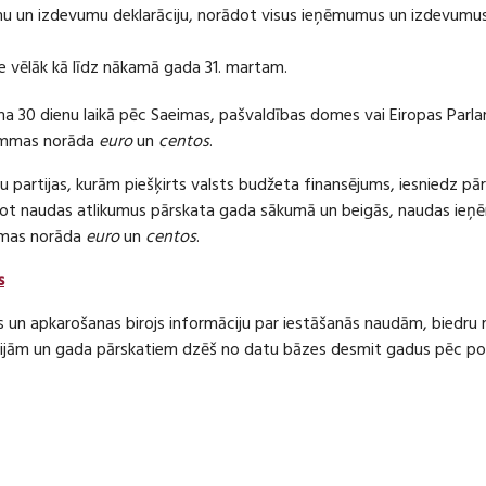
 un izdevumu deklarāciju, norādot visus ieņēmumus un izdevumus 
e vēlāk kā līdz nākamā gada 31. martam.
ma 30 dienu laikā pēc Saeimas, pašvaldības domes vai Eiropas Parl
ummas norāda
euro
un
centos
.
 partijas, kurām piešķirts valsts budžeta finansējums, iesniedz pā
dot naudas atlikumus pārskata gada sākumā un beigās, naudas i
mas norāda
euro
un
centos
.
s
s un apkarošanas birojs informāciju par iestāšanās naudām, bied
jām un gada pārskatiem dzēš no datu bāzes desmit gadus pēc politi