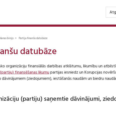
Atg
ošanas birojs > Partiju finanšu datubāze
inanšu datubāze
isko organizāciju finansiālās darbības atklātumu, likumību un atbil
 (partiju) finansēšanas likumu
partijas iesniedz un Korupcijas novēr
iju dāvinājumiem (ziedojumiem), iestāšanās naudām un biedru naudā
anizāciju (partiju) saņemtie dāvinājumi, zie