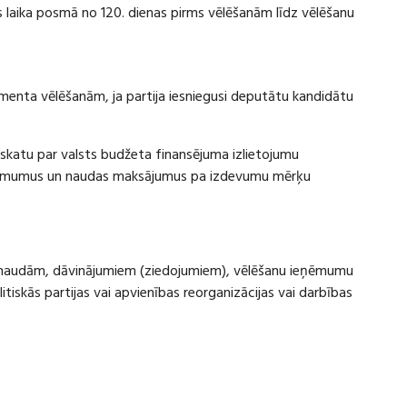
laika posmā no 120. dienas pirms vēlēšanām līdz vēlēšanu
amenta vēlēšanām, ja partija iesniegusi deputātu kandidātu
rskatu par valsts budžeta finansējuma izlietojumu
eņēmumus un naudas maksājumus pa izdevumu mērķu
ru naudām, dāvinājumiem (ziedojumiem), vēlēšanu ieņēmumu
skās partijas vai apvienības reorganizācijas vai darbības