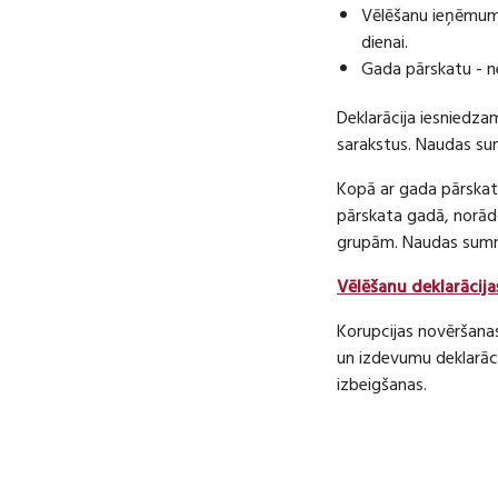
Vēlēšanu ieņēmumu
dienai.
Gada pārskatu - n
Deklarācija iesniedza
sarakstus. Naudas s
Kopā ar gada pārskatu
pārskata gadā, norā
grupām. Naudas sum
Vēlēšanu deklarācija
Korupcijas novēršana
un izdevumu deklarāci
izbeigšanas.