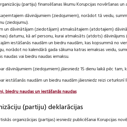
organizāciju (partiju) finansēšanas likumu Korupcijas novēršanas un 
u saņemtajiem dāvinājumiem (ziedojumiem), norādot tā veidu, summ
umu (ziedojumu).
m un dāvinātājam (ziedotājam) atmaksātajiem (atdotajiem) dāvin
as) datumu, kā arī personu, kurai atmaksāts (atdots) dāvinājums 
tajām iestāšanās naudām un biedru naudām, kas kopsummā no viena
u, norādot no kalendārā gada sākuma katras iemaksas veidu, summ
nās naudas vai biedru naudas iemaksu.
par dāvinājumiem (ziedojumiem) jāiesniedz 15 dienu laikā pēc tam,
 par iestāšanās naudām un biedru naudām jāiesniedz reizi ceturksn
mi, biedru naudas un iestāšanās naudas
nizāciju (partiju) deklarācijas
itiskās organizācijas (partijas) iesniedz publicēšanai Korupcijas no