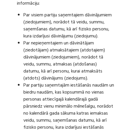
informāciju:
Par visiem partiju saņemtajiem dāvinājumiem
(ziedojumiem), norādot tā veidu, summu,
saņemšanas datumu, kā arī fizisko personu,
kura izdarījusi dāvinājumu (ziedojumu).
Par nepieņemtajiem un dāvinātājam
(ziedotājam) atmaksātajiem (atdotajiem)
dāvinājumiem (ziedojumiem), norādot tā
veidu, summu, atmaksas (atdošanas)
datumu, kā arī personu, kurai atmaksāts
(atdots) dāvinājums (ziedojums).
Par partiju saņemtajām iestāšanās naudām un
biedru naudām, kas kopsummā no vienas
personas attiecīgajā kalendārajā gadā
pārsniedz vienu minimālo mēnešalgu, norādot
no kalendārā gada sākuma katras iemaksas
veidu, summu, saņemšanas datumu, kā arī
fizisko personu, kura izdarījusi iestāšanās