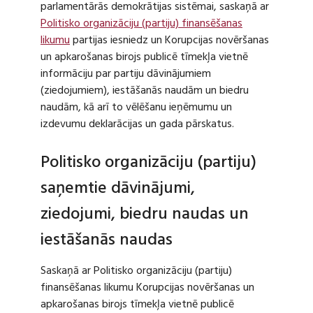
parlamentārās demokrātijas sistēmai, saskaņā ar
Politisko organizāciju (partiju) finansēšanas
likumu
partijas iesniedz un Korupcijas novēršanas
un apkarošanas birojs publicē tīmekļa vietnē
informāciju par partiju dāvinājumiem
(ziedojumiem), iestāšanās naudām un biedru
naudām, kā arī to vēlēšanu ieņēmumu un
izdevumu deklarācijas un gada pārskatus.
Politisko organizāciju (partiju)
saņemtie dāvinājumi,
ziedojumi, biedru naudas un
iestāšanās naudas
Saskaņā ar Politisko organizāciju (partiju)
finansēšanas likumu Korupcijas novēršanas un
apkarošanas birojs tīmekļa vietnē publicē