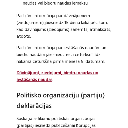
naudas vai biedru naudas iemaksu.
Partijām informācija par dāvinājumiem
(ziedojumiem) jāiesniedz 15 dienu laikā pēc tam,
kad dāvinājums (ziedojums) saņemts, atmaksāts,
atdots.
Partijām informācija par iestāšanās naudām un
biedru naudām jāiesniedz reizi ceturksnī līdz
nākamā ceturkšņa pirmā mēneša 5. datumam.
Dāvinājumi, ziedojumi, biedru naudas un
iestāšanās naudas
Politisko organizāciju (partiju)
deklarācijas
Saskaņā ar likumu politiskās organizācijas
(partijas) iesniedz publicēšanai Korupcijas