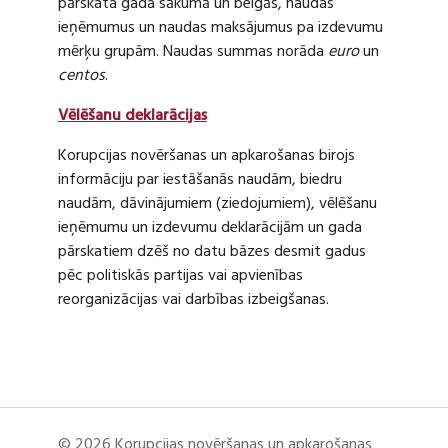
pārskata gada sākumā un beigās, naudas
ieņēmumus un naudas maksājumus pa izdevumu
mērķu grupām. Naudas summas norāda
euro
un
centos
.
Vēlēšanu deklarācijas
Korupcijas novēršanas un apkarošanas birojs
informāciju par iestāšanās naudām, biedru
naudām, dāvinājumiem (ziedojumiem), vēlēšanu
ieņēmumu un izdevumu deklarācijām un gada
pārskatiem dzēš no datu bāzes desmit gadus
pēc politiskās partijas vai apvienības
reorganizācijas vai darbības izbeigšanas.
© 2026 Korupcijas novēršanas un apkarošanas