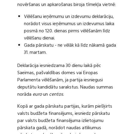
novēršanas un apkarošanas biroja tīmekļa vietnē:
Vēlēšanu ieņēmumu un izdevumu deklarāciju,
norādot visus ieņēmumus un izdevumus laika
posmā no 120. dienas pirms vēlēšanām līdz
vēlēšanu dienai.
Gada pārskatu - ne vēlāk kā līdz nākamā gada
31. martam.
Deklarācija iesniedzama 30 dienu laikā pēc
Saeimas, pašvaldības domes vai Eiropas
Parlamenta vēlēšanām, ja partija iesniegusi
deputātu kandidātu sarakstus. Naudas summas
norāda
euro
un
centos
.
Kopā ar gada pārskatu partijas, kurām piešķirts
valsts budžeta finansējums, iesniedz pārskatu
par valsts budžeta finansējuma izlietojumu
pārskata gadā, norādot naudas atlikumus