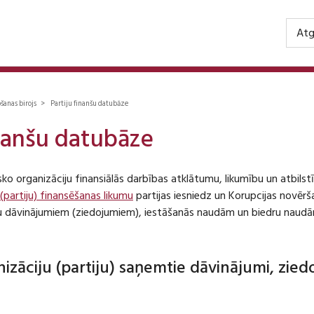
Atg
ošanas birojs > Partiju finanšu datubāze
inanšu datubāze
isko organizāciju finansiālās darbības atklātumu, likumību un atbil
 (partiju) finansēšanas likumu
partijas iesniedz un Korupcijas novēr
iju dāvinājumiem (ziedojumiem), iestāšanās naudām un biedru naudā
anizāciju (partiju) saņemtie dāvinājumi, zie