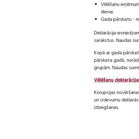
Vēlēšanu ieņēmumu
dienai.
Gada pārskatu - n
Deklarācija iesniedza
sarakstus. Naudas s
Kopā ar gada pārskatu
pārskata gadā, norā
grupām. Naudas sum
Vēlēšanu deklarācija
Korupcijas novēršana
un izdevumu deklarāci
izbeigšanas.