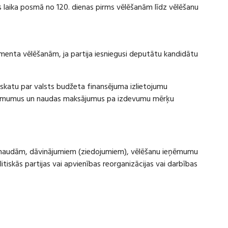
laika posmā no 120. dienas pirms vēlēšanām līdz vēlēšanu
amenta vēlēšanām, ja partija iesniegusi deputātu kandidātu
rskatu par valsts budžeta finansējuma izlietojumu
eņēmumus un naudas maksājumus pa izdevumu mērķu
ru naudām, dāvinājumiem (ziedojumiem), vēlēšanu ieņēmumu
skās partijas vai apvienības reorganizācijas vai darbības