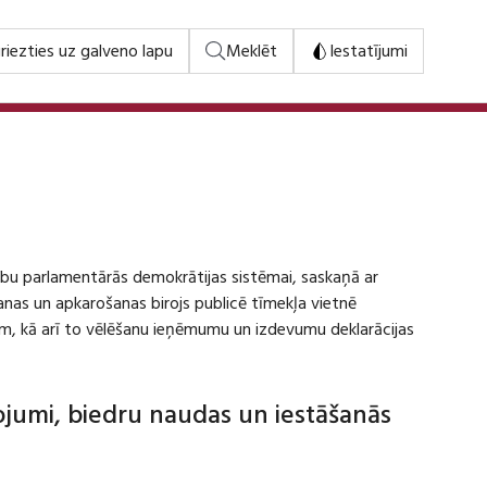
riezties uz galveno lapu
Meklēt
Iestatījumi
stību parlamentārās demokrātijas sistēmai, saskaņā ar
šanas un apkarošanas birojs publicē tīmekļa vietnē
m, kā arī to vēlēšanu ieņēmumu un izdevumu deklarācijas
dojumi, biedru naudas un iestāšanās