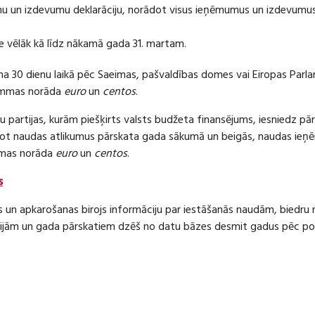
 un izdevumu deklarāciju, norādot visus ieņēmumus un izdevumus 
e vēlāk kā līdz nākamā gada 31. martam.
ma 30 dienu laikā pēc Saeimas, pašvaldības domes vai Eiropas Parl
ummas norāda
euro
un
centos
.
 partijas, kurām piešķirts valsts budžeta finansējums, iesniedz pā
dot naudas atlikumus pārskata gada sākumā un beigās, naudas i
mas norāda
euro
un
centos
.
s
s un apkarošanas birojs informāciju par iestāšanās naudām, bied
jām un gada pārskatiem dzēš no datu bāzes desmit gadus pēc politi