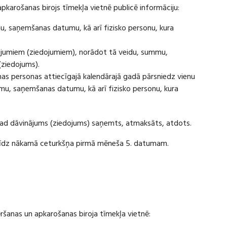
apkarošanas birojs tīmekļa vietnē publicē informāciju:
u, saņemšanas datumu, kā arī fizisko personu, kura
ājumiem (ziedojumiem), norādot tā veidu, summu,
(ziedojums).
s personas attiecīgajā kalendārajā gadā pārsniedz vienu
u, saņemšanas datumu, kā arī fizisko personu, kura
 kad dāvinājums (ziedojums) saņemts, atmaksāts, atdots.
ī līdz nākamā ceturkšņa pirmā mēneša 5. datumam.
vēršanas un apkarošanas biroja tīmekļa vietnē: