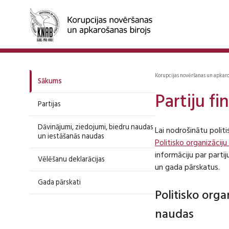
Korupcijas novēršanas un apkar
Sākums
Partiju f
Partijas
Dāvinājumi, ziedojumi, biedru naudas
Lai nodrošinātu polit
un iestāšanās naudas
Politisko organizāciju
informāciju par part
Vēlēšanu deklarācijas
un gada pārskatus.
Gada pārskati
Politisko org
naudas