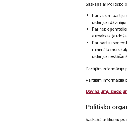
Saskaņā ar Politisko 
Par visiem partij
izdarījusi dāvināj
Par nepieņemtajie
atmaksas (atdošan
Par partiju saņem
minimālo mēnešalg
izdarījusi iestāša
Partijām informācija 
Partijām informācija
Dāvinājumi, ziedoju
Politisko orga
Saskaņā ar likumu pol