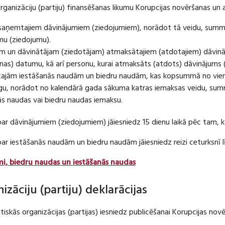
organizāciju (partiju) finansēšanas likumu Korupcijas novēršanas un 
u saņemtajiem dāvinājumiem (ziedojumiem), norādot tā veidu, summ
umu (ziedojumu).
m un dāvinātājam (ziedotājam) atmaksātajiem (atdotajiem) dāvin
as) datumu, kā arī personu, kurai atmaksāts (atdots) dāvinājums 
tajām iestāšanās naudām un biedru naudām, kas kopsummā no viena
u, norādot no kalendārā gada sākuma katras iemaksas veidu, summ
nās naudas vai biedru naudas iemaksu.
par dāvinājumiem (ziedojumiem) jāiesniedz 15 dienu laikā pēc tam,
 par iestāšanās naudām un biedru naudām jāiesniedz reizi ceturksn
mi, biedru naudas un iestāšanās naudas
nizāciju (partiju) deklarācijas
itiskās organizācijas (partijas) iesniedz publicēšanai Korupcijas no