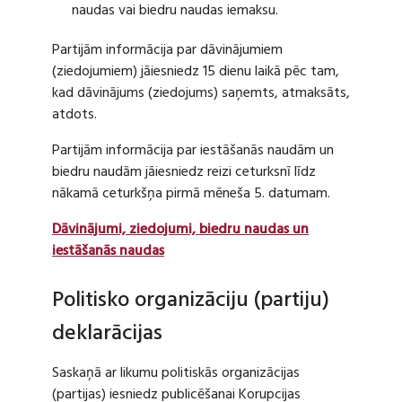
naudas vai biedru naudas iemaksu.
Partijām informācija par dāvinājumiem
(ziedojumiem) jāiesniedz 15 dienu laikā pēc tam,
kad dāvinājums (ziedojums) saņemts, atmaksāts,
atdots.
Partijām informācija par iestāšanās naudām un
biedru naudām jāiesniedz reizi ceturksnī līdz
nākamā ceturkšņa pirmā mēneša 5. datumam.
Dāvinājumi, ziedojumi, biedru naudas un
iestāšanās naudas
Politisko organizāciju (partiju)
deklarācijas
Saskaņā ar likumu politiskās organizācijas
(partijas) iesniedz publicēšanai Korupcijas