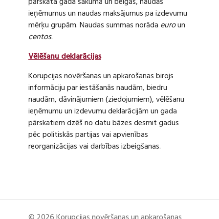
pārskata gada sākumā un beigās, naudas
ieņēmumus un naudas maksājumus pa izdevumu
mērķu grupām. Naudas summas norāda
euro
un
centos
.
Vēlēšanu deklarācijas
Korupcijas novēršanas un apkarošanas birojs
informāciju par iestāšanās naudām, biedru
naudām, dāvinājumiem (ziedojumiem), vēlēšanu
ieņēmumu un izdevumu deklarācijām un gada
pārskatiem dzēš no datu bāzes desmit gadus
pēc politiskās partijas vai apvienības
reorganizācijas vai darbības izbeigšanas.
© 2026 Korupcijas novēršanas un apkarošanas