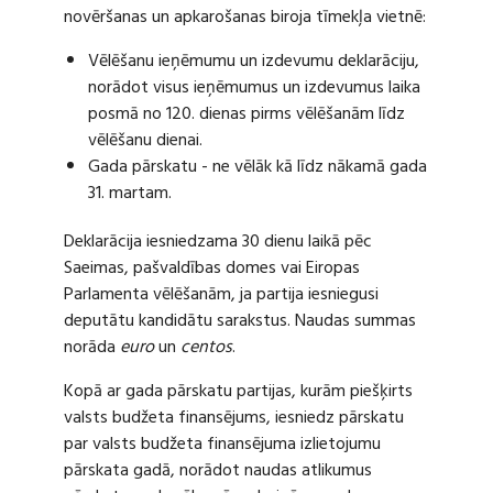
novēršanas un apkarošanas biroja tīmekļa vietnē:
Vēlēšanu ieņēmumu un izdevumu deklarāciju,
norādot visus ieņēmumus un izdevumus laika
posmā no 120. dienas pirms vēlēšanām līdz
vēlēšanu dienai.
Gada pārskatu - ne vēlāk kā līdz nākamā gada
31. martam.
Deklarācija iesniedzama 30 dienu laikā pēc
Saeimas, pašvaldības domes vai Eiropas
Parlamenta vēlēšanām, ja partija iesniegusi
deputātu kandidātu sarakstus. Naudas summas
norāda
euro
un
centos
.
Kopā ar gada pārskatu partijas, kurām piešķirts
valsts budžeta finansējums, iesniedz pārskatu
par valsts budžeta finansējuma izlietojumu
pārskata gadā, norādot naudas atlikumus