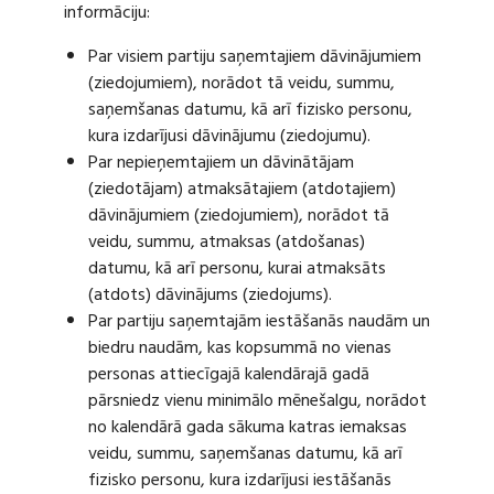
informāciju:
Par visiem partiju saņemtajiem dāvinājumiem
(ziedojumiem), norādot tā veidu, summu,
saņemšanas datumu, kā arī fizisko personu,
kura izdarījusi dāvinājumu (ziedojumu).
Par nepieņemtajiem un dāvinātājam
(ziedotājam) atmaksātajiem (atdotajiem)
dāvinājumiem (ziedojumiem), norādot tā
veidu, summu, atmaksas (atdošanas)
datumu, kā arī personu, kurai atmaksāts
(atdots) dāvinājums (ziedojums).
Par partiju saņemtajām iestāšanās naudām un
biedru naudām, kas kopsummā no vienas
personas attiecīgajā kalendārajā gadā
pārsniedz vienu minimālo mēnešalgu, norādot
no kalendārā gada sākuma katras iemaksas
veidu, summu, saņemšanas datumu, kā arī
fizisko personu, kura izdarījusi iestāšanās