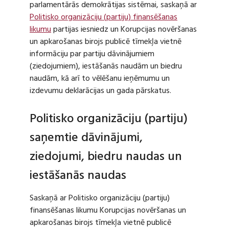
parlamentārās demokrātijas sistēmai, saskaņā ar
Politisko organizāciju (partiju) finansēšanas
likumu
partijas iesniedz un Korupcijas novēršanas
un apkarošanas birojs publicē tīmekļa vietnē
informāciju par partiju dāvinājumiem
(ziedojumiem), iestāšanās naudām un biedru
naudām, kā arī to vēlēšanu ieņēmumu un
izdevumu deklarācijas un gada pārskatus.
Politisko organizāciju (partiju)
saņemtie dāvinājumi,
ziedojumi, biedru naudas un
iestāšanās naudas
Saskaņā ar Politisko organizāciju (partiju)
finansēšanas likumu Korupcijas novēršanas un
apkarošanas birojs tīmekļa vietnē publicē