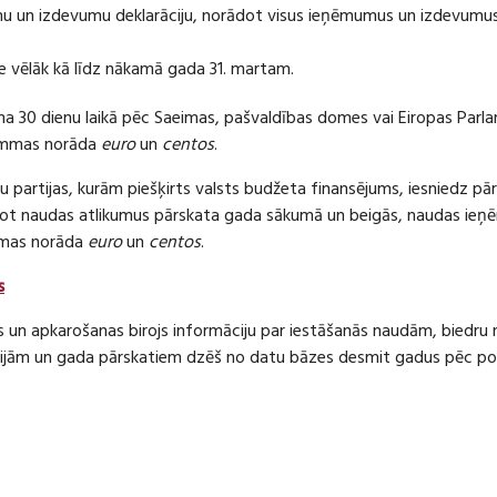
 un izdevumu deklarāciju, norādot visus ieņēmumus un izdevumus 
e vēlāk kā līdz nākamā gada 31. martam.
ma 30 dienu laikā pēc Saeimas, pašvaldības domes vai Eiropas Parl
ummas norāda
euro
un
centos
.
 partijas, kurām piešķirts valsts budžeta finansējums, iesniedz pā
dot naudas atlikumus pārskata gada sākumā un beigās, naudas i
mas norāda
euro
un
centos
.
s
s un apkarošanas birojs informāciju par iestāšanās naudām, bied
jām un gada pārskatiem dzēš no datu bāzes desmit gadus pēc politi