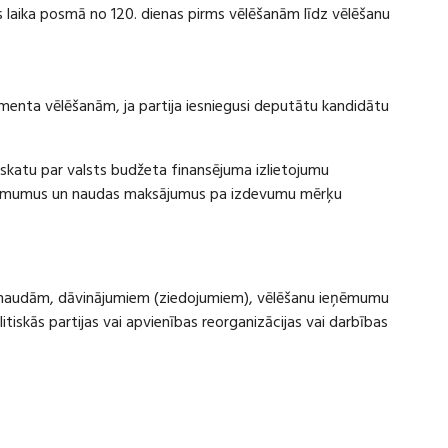
laika posmā no 120. dienas pirms vēlēšanām līdz vēlēšanu
amenta vēlēšanām, ja partija iesniegusi deputātu kandidātu
rskatu par valsts budžeta finansējuma izlietojumu
eņēmumus un naudas maksājumus pa izdevumu mērķu
ru naudām, dāvinājumiem (ziedojumiem), vēlēšanu ieņēmumu
skās partijas vai apvienības reorganizācijas vai darbības