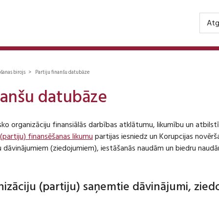
Atg
ošanas birojs > Partiju finanšu datubāze
inanšu datubāze
isko organizāciju finansiālās darbības atklātumu, likumību un atbil
 (partiju) finansēšanas likumu
partijas iesniedz un Korupcijas novēr
iju dāvinājumiem (ziedojumiem), iestāšanās naudām un biedru naudā
anizāciju (partiju) saņemtie dāvinājumi, zie