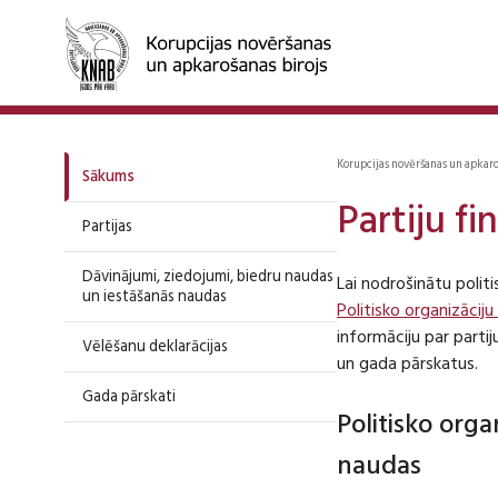
Korupcijas novēršanas un apkar
Sākums
Partiju f
Partijas
Dāvinājumi, ziedojumi, biedru naudas
Lai nodrošinātu polit
un iestāšanās naudas
Politisko organizāciju
informāciju par part
Vēlēšanu deklarācijas
un gada pārskatus.
Gada pārskati
Politisko org
naudas