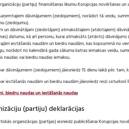
organizāciju (partiju) finansēšanas likumu Korupcijas novēršanas un 
u saņemtajiem dāvinājumiem (ziedojumiem), norādot tā veidu, summ
umu (ziedojumu).
m un dāvinātājam (ziedotājam) atmaksātajiem (atdotajiem) dāvin
as) datumu, kā arī personu, kurai atmaksāts (atdots) dāvinājums 
tajām iestāšanās naudām un biedru naudām, kas kopsummā no viena
u, norādot no kalendārā gada sākuma katras iemaksas veidu, summ
nās naudas vai biedru naudas iemaksu.
par dāvinājumiem (ziedojumiem) jāiesniedz 15 dienu laikā pēc tam,
 par iestāšanās naudām un biedru naudām jāiesniedz reizi ceturksn
mi, biedru naudas un iestāšanās naudas
nizāciju (partiju) deklarācijas
itiskās organizācijas (partijas) iesniedz publicēšanai Korupcijas no