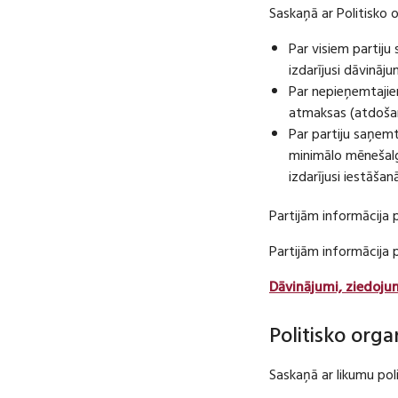
Saskaņā ar Politisko 
Par visiem partij
izdarījusi dāvināj
Par nepieņemtajie
atmaksas (atdošan
Par partiju saņem
minimālo mēnešalg
izdarījusi iestāša
Partijām informācija 
Partijām informācija
Dāvinājumi, ziedoju
Politisko orga
Saskaņā ar likumu pol