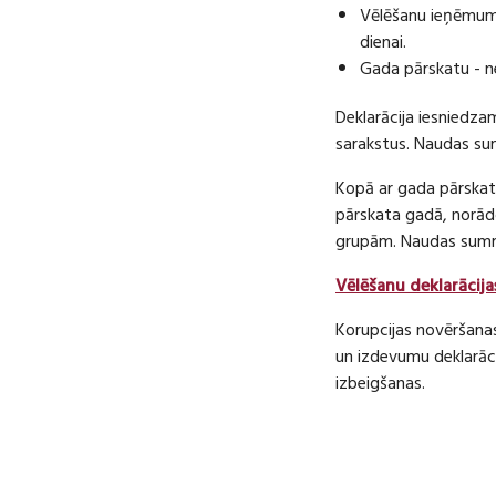
Vēlēšanu ieņēmumu
dienai.
Gada pārskatu - n
Deklarācija iesniedza
sarakstus. Naudas s
Kopā ar gada pārskatu
pārskata gadā, norā
grupām. Naudas sum
Vēlēšanu deklarācija
Korupcijas novēršana
un izdevumu deklarāci
izbeigšanas.