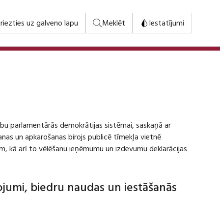
riezties uz galveno lapu
Meklēt
Iestatījumi
stību parlamentārās demokrātijas sistēmai, saskaņā ar
šanas un apkarošanas birojs publicē tīmekļa vietnē
m, kā arī to vēlēšanu ieņēmumu un izdevumu deklarācijas
dojumi, biedru naudas un iestāšanās