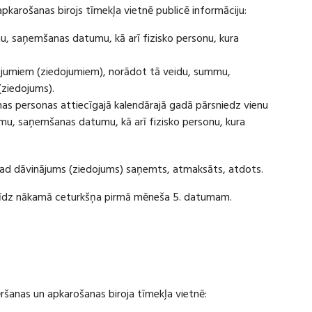
apkarošanas birojs tīmekļa vietnē publicē informāciju:
u, saņemšanas datumu, kā arī fizisko personu, kura
ājumiem (ziedojumiem), norādot tā veidu, summu,
(ziedojums).
s personas attiecīgajā kalendārajā gadā pārsniedz vienu
u, saņemšanas datumu, kā arī fizisko personu, kura
 kad dāvinājums (ziedojums) saņemts, atmaksāts, atdots.
ī līdz nākamā ceturkšņa pirmā mēneša 5. datumam.
vēršanas un apkarošanas biroja tīmekļa vietnē: