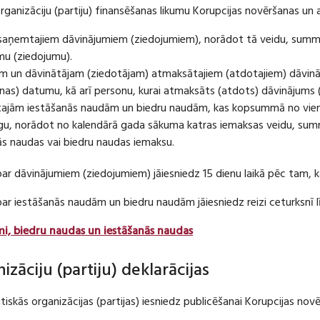
organizāciju (partiju) finansēšanas likumu Korupcijas novēršanas un 
u saņemtajiem dāvinājumiem (ziedojumiem), norādot tā veidu, summ
umu (ziedojumu).
m un dāvinātājam (ziedotājam) atmaksātajiem (atdotajiem) dāvin
as) datumu, kā arī personu, kurai atmaksāts (atdots) dāvinājums 
tajām iestāšanās naudām un biedru naudām, kas kopsummā no viena
u, norādot no kalendārā gada sākuma katras iemaksas veidu, summ
nās naudas vai biedru naudas iemaksu.
par dāvinājumiem (ziedojumiem) jāiesniedz 15 dienu laikā pēc tam,
 par iestāšanās naudām un biedru naudām jāiesniedz reizi ceturksn
mi, biedru naudas un iestāšanās naudas
nizāciju (partiju) deklarācijas
itiskās organizācijas (partijas) iesniedz publicēšanai Korupcijas no