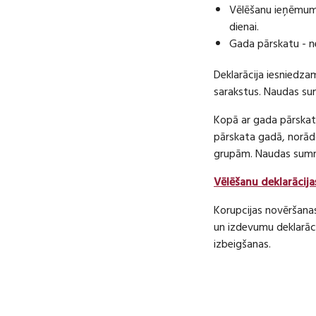
Vēlēšanu ieņēmumu
dienai.
Gada pārskatu - n
Deklarācija iesniedza
sarakstus. Naudas s
Kopā ar gada pārskatu
pārskata gadā, norā
grupām. Naudas sum
Vēlēšanu deklarācija
Korupcijas novēršana
un izdevumu deklarāci
izbeigšanas.