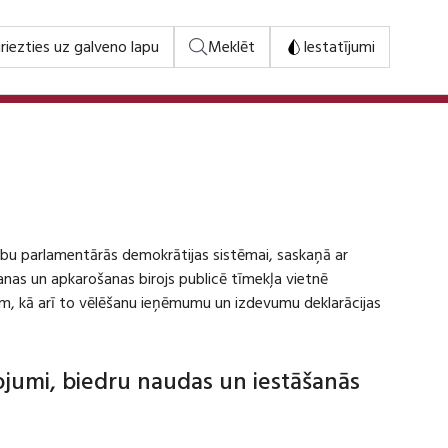
riezties uz galveno lapu
Meklēt
Iestatījumi
stību parlamentārās demokrātijas sistēmai, saskaņā ar
šanas un apkarošanas birojs publicē tīmekļa vietnē
m, kā arī to vēlēšanu ieņēmumu un izdevumu deklarācijas
dojumi, biedru naudas un iestāšanās