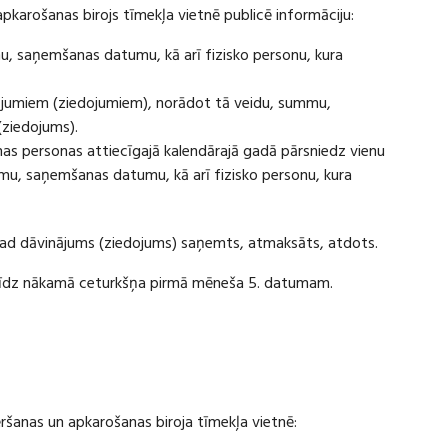
apkarošanas birojs tīmekļa vietnē publicē informāciju:
u, saņemšanas datumu, kā arī fizisko personu, kura
ājumiem (ziedojumiem), norādot tā veidu, summu,
(ziedojums).
s personas attiecīgajā kalendārajā gadā pārsniedz vienu
u, saņemšanas datumu, kā arī fizisko personu, kura
 kad dāvinājums (ziedojums) saņemts, atmaksāts, atdots.
ī līdz nākamā ceturkšņa pirmā mēneša 5. datumam.
vēršanas un apkarošanas biroja tīmekļa vietnē: