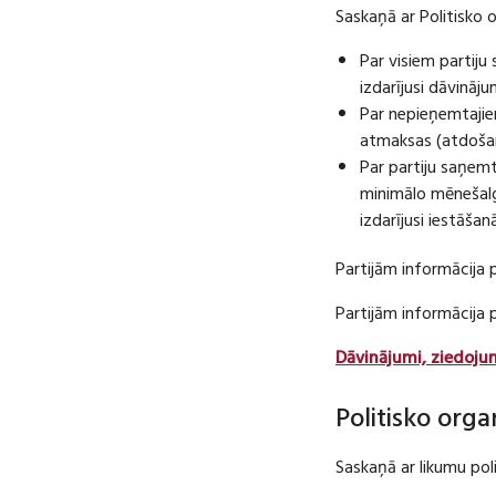
Saskaņā ar Politisko 
Par visiem partij
izdarījusi dāvināj
Par nepieņemtajie
atmaksas (atdošan
Par partiju saņem
minimālo mēnešalg
izdarījusi iestāša
Partijām informācija 
Partijām informācija
Dāvinājumi, ziedoju
Politisko orga
Saskaņā ar likumu pol