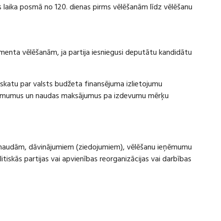
laika posmā no 120. dienas pirms vēlēšanām līdz vēlēšanu
amenta vēlēšanām, ja partija iesniegusi deputātu kandidātu
rskatu par valsts budžeta finansējuma izlietojumu
eņēmumus un naudas maksājumus pa izdevumu mērķu
ru naudām, dāvinājumiem (ziedojumiem), vēlēšanu ieņēmumu
skās partijas vai apvienības reorganizācijas vai darbības