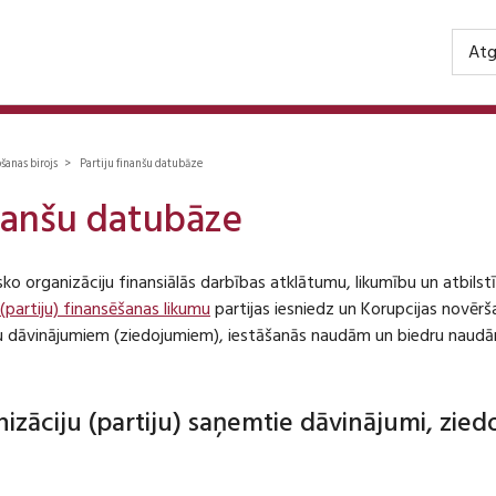
Atg
ošanas birojs > Partiju finanšu datubāze
inanšu datubāze
isko organizāciju finansiālās darbības atklātumu, likumību un atbil
 (partiju) finansēšanas likumu
partijas iesniedz un Korupcijas novēr
iju dāvinājumiem (ziedojumiem), iestāšanās naudām un biedru naudā
anizāciju (partiju) saņemtie dāvinājumi, zie