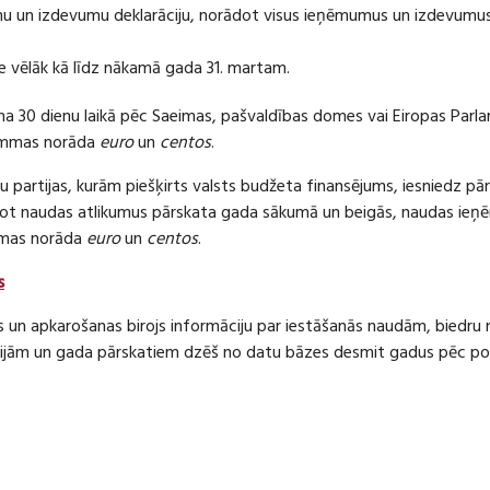
 un izdevumu deklarāciju, norādot visus ieņēmumus un izdevumus 
e vēlāk kā līdz nākamā gada 31. martam.
ma 30 dienu laikā pēc Saeimas, pašvaldības domes vai Eiropas Parl
ummas norāda
euro
un
centos
.
 partijas, kurām piešķirts valsts budžeta finansējums, iesniedz pā
dot naudas atlikumus pārskata gada sākumā un beigās, naudas i
mas norāda
euro
un
centos
.
s
s un apkarošanas birojs informāciju par iestāšanās naudām, bied
jām un gada pārskatiem dzēš no datu bāzes desmit gadus pēc politi