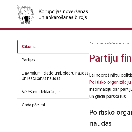
Korupcijas novēršanas un apkar
Sākums
Partiju f
Partijas
Dāvinājumi, ziedojumi, biedru naudas
Lai nodrošinātu polit
un iestāšanās naudas
Politisko organizāciju
informāciju par part
Vēlēšanu deklarācijas
un gada pārskatus.
Gada pārskati
Politisko org
naudas