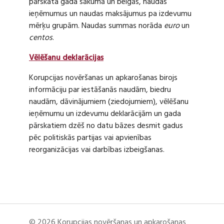
pārskata gada sākumā un beigās, naudas
ieņēmumus un naudas maksājumus pa izdevumu
mērķu grupām. Naudas summas norāda
euro
un
centos
.
Vēlēšanu deklarācijas
Korupcijas novēršanas un apkarošanas birojs
informāciju par iestāšanās naudām, biedru
naudām, dāvinājumiem (ziedojumiem), vēlēšanu
ieņēmumu un izdevumu deklarācijām un gada
pārskatiem dzēš no datu bāzes desmit gadus
pēc politiskās partijas vai apvienības
reorganizācijas vai darbības izbeigšanas.
© 2026 Korupcijas novēršanas un apkarošanas