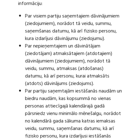
informāciju:
Par visiem partiju saņemtajiem dāvinājumiem
(ziedojumiem), norādot tā veidu, summu,
saņemšanas datumu, kā arī fizisko personu,
kura izdarījusi dāvinājumu (ziedojumu).
Par nepieņemtajiem un dāvinātājam
(ziedotājam) atmaksātajiem (atdotajiem)
dāvinājumiem (ziedojumiem), norādot tā
veidu, summu, atmaksas (atdošanas)
datumu, kā arī personu, kurai atmaksāts
(atdots) dāvinājums (ziedojums).
Par partiju saņemtajām iestāšanās naudām un
biedru naudām, kas kopsummā no vienas
personas attiecīgajā kalendārajā gadā
pārsniedz vienu minimālo mēnešalgu, norādot
no kalendārā gada sākuma katras iemaksas
veidu, summu, saņemšanas datumu, kā arī
fizisko personu, kura izdarījusi iestāšanās