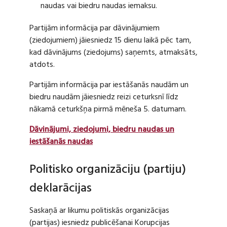
naudas vai biedru naudas iemaksu.
Partijām informācija par dāvinājumiem
(ziedojumiem) jāiesniedz 15 dienu laikā pēc tam,
kad dāvinājums (ziedojums) saņemts, atmaksāts,
atdots.
Partijām informācija par iestāšanās naudām un
biedru naudām jāiesniedz reizi ceturksnī līdz
nākamā ceturkšņa pirmā mēneša 5. datumam.
Dāvinājumi, ziedojumi, biedru naudas un
iestāšanās naudas
Politisko organizāciju (partiju)
deklarācijas
Saskaņā ar likumu politiskās organizācijas
(partijas) iesniedz publicēšanai Korupcijas