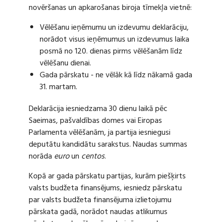
novēršanas un apkarošanas biroja tīmekļa vietnē:
Vēlēšanu ieņēmumu un izdevumu deklarāciju,
norādot visus ieņēmumus un izdevumus laika
posmā no 120. dienas pirms vēlēšanām līdz
vēlēšanu dienai.
Gada pārskatu - ne vēlāk kā līdz nākamā gada
31. martam.
Deklarācija iesniedzama 30 dienu laikā pēc
Saeimas, pašvaldības domes vai Eiropas
Parlamenta vēlēšanām, ja partija iesniegusi
deputātu kandidātu sarakstus. Naudas summas
norāda
euro
un
centos
.
Kopā ar gada pārskatu partijas, kurām piešķirts
valsts budžeta finansējums, iesniedz pārskatu
par valsts budžeta finansējuma izlietojumu
pārskata gadā, norādot naudas atlikumus