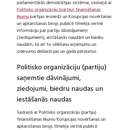
parlamentārās demokrātijas sistēmai, saskaņā ar
Politisko organizāciju (partiju) finansēšanas
likumu
partijas iesniedz un Korupcijas novēršanas
un apkarošanas birojs publicē tīmekļa vietnē
informāciju par partiju dāvinājumiem
(ziedojumiem), iestāšanās naudām un biedru
naudām, kā arī to vēlēšanu ieņēmumu un
izdevumu deklarācijas un gada pārskatus.
Politisko organizāciju (partiju)
saņemtie dāvinājumi,
ziedojumi, biedru naudas un
iestāšanās naudas
Saskaņā ar Politisko organizāciju (partiju)
finansēšanas likumu Korupcijas novēršanas un
apkarošanas birojs tīmekļa vietnē publicē