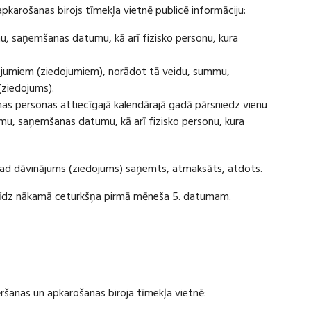
apkarošanas birojs tīmekļa vietnē publicē informāciju:
u, saņemšanas datumu, kā arī fizisko personu, kura
ājumiem (ziedojumiem), norādot tā veidu, summu,
(ziedojums).
s personas attiecīgajā kalendārajā gadā pārsniedz vienu
u, saņemšanas datumu, kā arī fizisko personu, kura
 kad dāvinājums (ziedojums) saņemts, atmaksāts, atdots.
ī līdz nākamā ceturkšņa pirmā mēneša 5. datumam.
vēršanas un apkarošanas biroja tīmekļa vietnē: