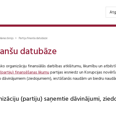
Atg
ošanas birojs > Partiju finanšu datubāze
inanšu datubāze
isko organizāciju finansiālās darbības atklātumu, likumību un atbil
 (partiju) finansēšanas likumu
partijas iesniedz un Korupcijas novēr
iju dāvinājumiem (ziedojumiem), iestāšanās naudām un biedru naudā
anizāciju (partiju) saņemtie dāvinājumi, zie