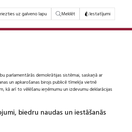
riezties uz galveno lapu
Meklēt
Iestatījumi
stību parlamentārās demokrātijas sistēmai, saskaņā ar
šanas un apkarošanas birojs publicē tīmekļa vietnē
m, kā arī to vēlēšanu ieņēmumu un izdevumu deklarācijas
dojumi, biedru naudas un iestāšanās