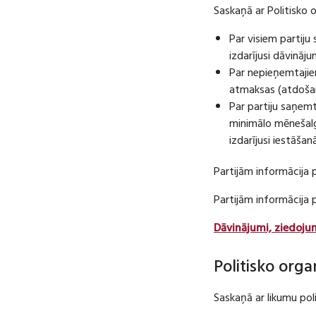
Saskaņā ar Politisko 
Par visiem partij
izdarījusi dāvināj
Par nepieņemtajie
atmaksas (atdošan
Par partiju saņem
minimālo mēnešalg
izdarījusi iestāša
Partijām informācija 
Partijām informācija
Dāvinājumi, ziedoju
Politisko orga
Saskaņā ar likumu pol