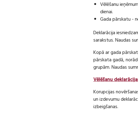
Vēlēšanu ieņēmumu
dienai.
Gada pārskatu - n
Deklarācija iesniedza
sarakstus. Naudas s
Kopā ar gada pārskatu
pārskata gadā, norā
grupām. Naudas sum
Vēlēšanu deklarācija
Korupcijas novēršana
un izdevumu deklarāci
izbeigšanas.