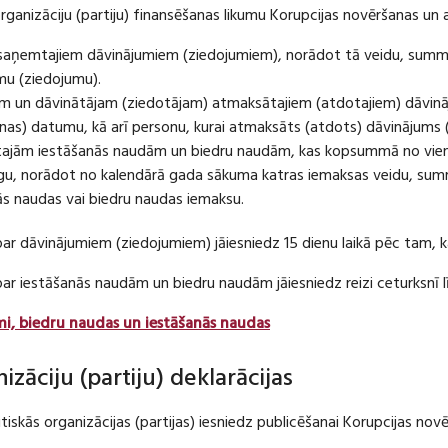
organizāciju (partiju) finansēšanas likumu Korupcijas novēršanas un 
u saņemtajiem dāvinājumiem (ziedojumiem), norādot tā veidu, summ
umu (ziedojumu).
m un dāvinātājam (ziedotājam) atmaksātajiem (atdotajiem) dāvin
as) datumu, kā arī personu, kurai atmaksāts (atdots) dāvinājums 
tajām iestāšanās naudām un biedru naudām, kas kopsummā no viena
u, norādot no kalendārā gada sākuma katras iemaksas veidu, summ
nās naudas vai biedru naudas iemaksu.
par dāvinājumiem (ziedojumiem) jāiesniedz 15 dienu laikā pēc tam,
 par iestāšanās naudām un biedru naudām jāiesniedz reizi ceturksn
mi, biedru naudas un iestāšanās naudas
nizāciju (partiju) deklarācijas
itiskās organizācijas (partijas) iesniedz publicēšanai Korupcijas no