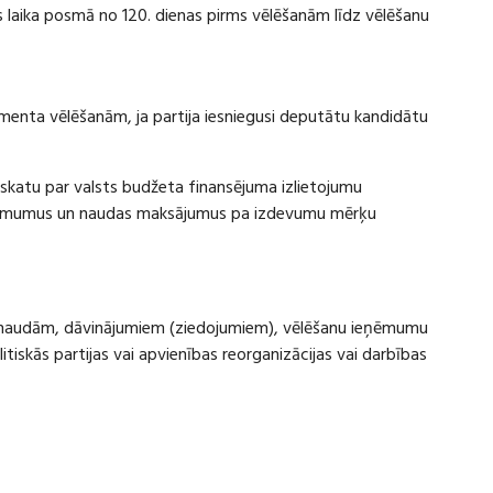
laika posmā no 120. dienas pirms vēlēšanām līdz vēlēšanu
amenta vēlēšanām, ja partija iesniegusi deputātu kandidātu
rskatu par valsts budžeta finansējuma izlietojumu
eņēmumus un naudas maksājumus pa izdevumu mērķu
ru naudām, dāvinājumiem (ziedojumiem), vēlēšanu ieņēmumu
skās partijas vai apvienības reorganizācijas vai darbības