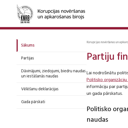
Korupcijas novēršanas un apkar
Sākums
Partiju f
Partijas
Dāvinājumi, ziedojumi, biedru naudas
Lai nodrošinātu polit
un iestāšanās naudas
Politisko organizāciju
informāciju par part
Vēlēšanu deklarācijas
un gada pārskatus.
Gada pārskati
Politisko org
naudas