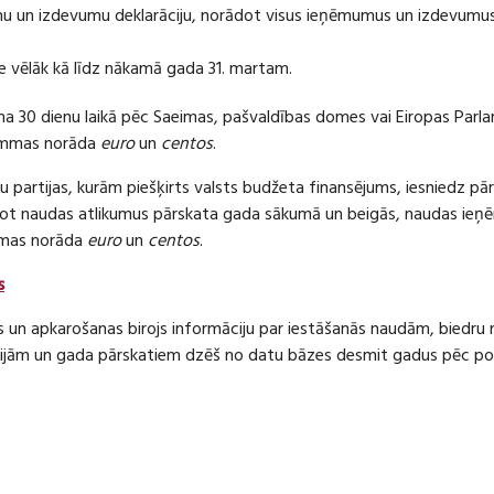
 un izdevumu deklarāciju, norādot visus ieņēmumus un izdevumus 
e vēlāk kā līdz nākamā gada 31. martam.
ma 30 dienu laikā pēc Saeimas, pašvaldības domes vai Eiropas Parl
ummas norāda
euro
un
centos
.
 partijas, kurām piešķirts valsts budžeta finansējums, iesniedz pā
dot naudas atlikumus pārskata gada sākumā un beigās, naudas i
mas norāda
euro
un
centos
.
s
s un apkarošanas birojs informāciju par iestāšanās naudām, bied
jām un gada pārskatiem dzēš no datu bāzes desmit gadus pēc politi