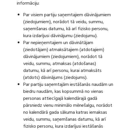
informāciju:
Par visiem partiju saņemtajiem dāvinājumiem
(ziedojumiem), norādot tā veidu, summu,
saņemšanas datumu, kā arī fizisko personu,
kura izdarījusi dāvinājumu (ziedojumu).
Par nepieņemtajiem un dāvinātājam
(ziedotājam) atmaksātajiem (atdotajiem)
dāvinājumiem (ziedojumiem), norādot tā
veidu, summu, atmaksas (atdošanas)
datumu, kā arī personu, kurai atmaksāts
(atdots) dāvinājums (ziedojums).
Par partiju saņemtajām iestāšanās naudām un
biedru naudām, kas kopsummā no vienas
personas attiecīgajā kalendārajā gadā
pārsniedz vienu minimālo mēnešalgu, norādot
no kalendārā gada sākuma katras iemaksas
veidu, summu, saņemšanas datumu, kā arī
fizisko personu, kura izdarījusi iestāšanās