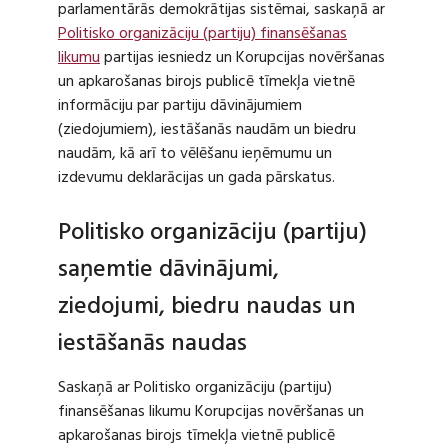
parlamentārās demokrātijas sistēmai, saskaņā ar
Politisko organizāciju (partiju) finansēšanas
likumu
partijas iesniedz un Korupcijas novēršanas
un apkarošanas birojs publicē tīmekļa vietnē
informāciju par partiju dāvinājumiem
(ziedojumiem), iestāšanās naudām un biedru
naudām, kā arī to vēlēšanu ieņēmumu un
izdevumu deklarācijas un gada pārskatus.
Politisko organizāciju (partiju)
saņemtie dāvinājumi,
ziedojumi, biedru naudas un
iestāšanās naudas
Saskaņā ar Politisko organizāciju (partiju)
finansēšanas likumu Korupcijas novēršanas un
apkarošanas birojs tīmekļa vietnē publicē