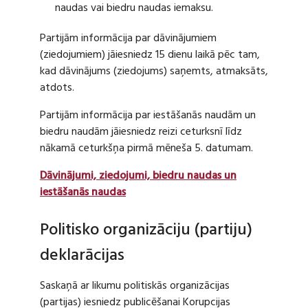
naudas vai biedru naudas iemaksu.
Partijām informācija par dāvinājumiem
(ziedojumiem) jāiesniedz 15 dienu laikā pēc tam,
kad dāvinājums (ziedojums) saņemts, atmaksāts,
atdots.
Partijām informācija par iestāšanās naudām un
biedru naudām jāiesniedz reizi ceturksnī līdz
nākamā ceturkšņa pirmā mēneša 5. datumam.
Dāvinājumi, ziedojumi, biedru naudas un
iestāšanās naudas
Politisko organizāciju (partiju)
deklarācijas
Saskaņā ar likumu politiskās organizācijas
(partijas) iesniedz publicēšanai Korupcijas