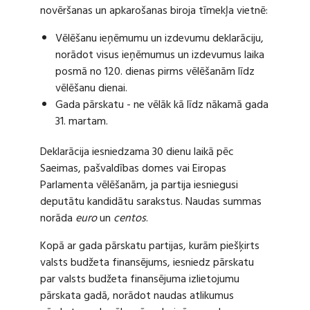
novēršanas un apkarošanas biroja tīmekļa vietnē:
Vēlēšanu ieņēmumu un izdevumu deklarāciju,
norādot visus ieņēmumus un izdevumus laika
posmā no 120. dienas pirms vēlēšanām līdz
vēlēšanu dienai.
Gada pārskatu - ne vēlāk kā līdz nākamā gada
31. martam.
Deklarācija iesniedzama 30 dienu laikā pēc
Saeimas, pašvaldības domes vai Eiropas
Parlamenta vēlēšanām, ja partija iesniegusi
deputātu kandidātu sarakstus. Naudas summas
norāda
euro
un
centos
.
Kopā ar gada pārskatu partijas, kurām piešķirts
valsts budžeta finansējums, iesniedz pārskatu
par valsts budžeta finansējuma izlietojumu
pārskata gadā, norādot naudas atlikumus