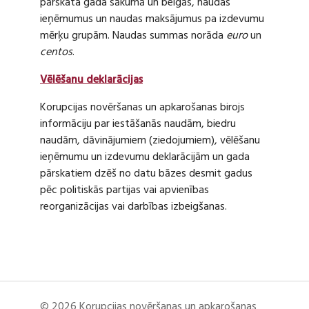
pārskata gada sākumā un beigās, naudas
ieņēmumus un naudas maksājumus pa izdevumu
mērķu grupām. Naudas summas norāda
euro
un
centos
.
Vēlēšanu deklarācijas
Korupcijas novēršanas un apkarošanas birojs
informāciju par iestāšanās naudām, biedru
naudām, dāvinājumiem (ziedojumiem), vēlēšanu
ieņēmumu un izdevumu deklarācijām un gada
pārskatiem dzēš no datu bāzes desmit gadus
pēc politiskās partijas vai apvienības
reorganizācijas vai darbības izbeigšanas.
© 2026 Korupcijas novēršanas un apkarošanas