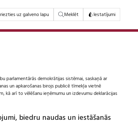
riezties uz galveno lapu
Meklēt
Iestatījumi
stību parlamentārās demokrātijas sistēmai, saskaņā ar
šanas un apkarošanas birojs publicē tīmekļa vietnē
m, kā arī to vēlēšanu ieņēmumu un izdevumu deklarācijas
dojumi, biedru naudas un iestāšanās