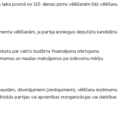
laika posmā no 120. dienas pirms vēlēšanām līdz vēlēšanu
amenta vēlēšanām, ja partija iesniegusi deputātu kandidātu
rskatu par valsts budžeta finansējuma izlietojumu
eņēmumus un naudas maksājumus pa izdevumu mērķu
ru naudām, dāvinājumiem (ziedojumiem), vēlēšanu ieņēmumu
skās partijas vai apvienības reorganizācijas vai darbības