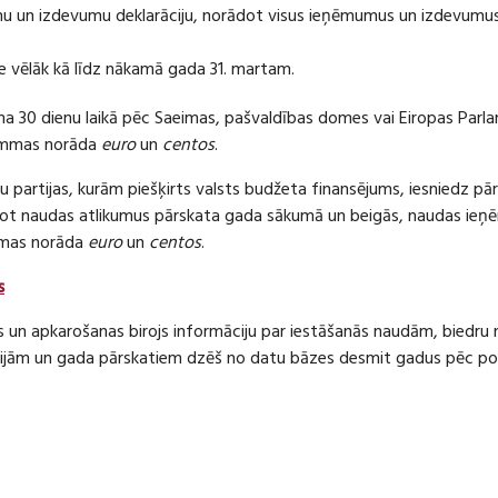
 un izdevumu deklarāciju, norādot visus ieņēmumus un izdevumus 
e vēlāk kā līdz nākamā gada 31. martam.
ma 30 dienu laikā pēc Saeimas, pašvaldības domes vai Eiropas Parl
ummas norāda
euro
un
centos
.
 partijas, kurām piešķirts valsts budžeta finansējums, iesniedz pā
dot naudas atlikumus pārskata gada sākumā un beigās, naudas i
mas norāda
euro
un
centos
.
s
s un apkarošanas birojs informāciju par iestāšanās naudām, bied
jām un gada pārskatiem dzēš no datu bāzes desmit gadus pēc politi