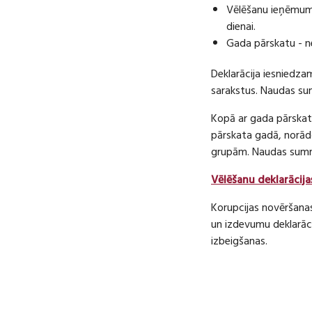
Vēlēšanu ieņēmumu
dienai.
Gada pārskatu - n
Deklarācija iesniedza
sarakstus. Naudas s
Kopā ar gada pārskatu
pārskata gadā, norā
grupām. Naudas sum
Vēlēšanu deklarācija
Korupcijas novēršana
un izdevumu deklarāci
izbeigšanas.