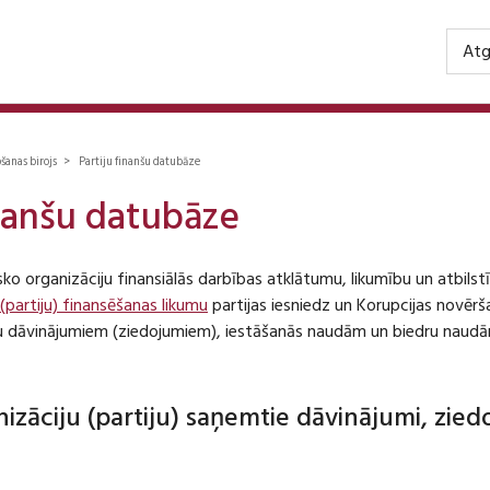
Atg
ošanas birojs > Partiju finanšu datubāze
inanšu datubāze
isko organizāciju finansiālās darbības atklātumu, likumību un atbil
 (partiju) finansēšanas likumu
partijas iesniedz un Korupcijas novēr
iju dāvinājumiem (ziedojumiem), iestāšanās naudām un biedru naudā
anizāciju (partiju) saņemtie dāvinājumi, zie