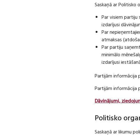
Saskaņā ar Politisko 
Par visiem partij
izdarījusi dāvināj
Par nepieņemtajie
atmaksas (atdošan
Par partiju saņem
minimālo mēnešalg
izdarījusi iestāša
Partijām informācija 
Partijām informācija
Dāvinājumi, ziedoju
Politisko orga
Saskaņā ar likumu pol