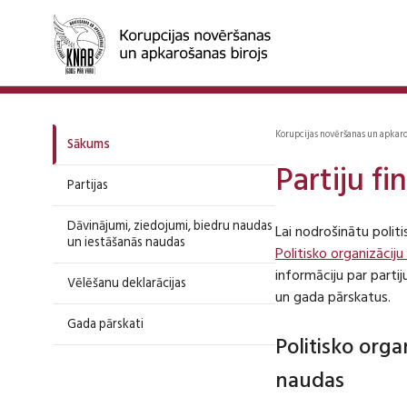
Korupcijas novēršanas un apkar
Sākums
Partiju f
Partijas
Dāvinājumi, ziedojumi, biedru naudas
Lai nodrošinātu polit
un iestāšanās naudas
Politisko organizāciju
informāciju par part
Vēlēšanu deklarācijas
un gada pārskatus.
Gada pārskati
Politisko org
naudas