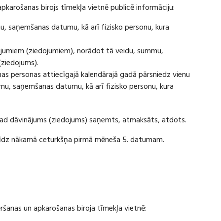
apkarošanas birojs tīmekļa vietnē publicē informāciju:
u, saņemšanas datumu, kā arī fizisko personu, kura
ājumiem (ziedojumiem), norādot tā veidu, summu,
(ziedojums).
s personas attiecīgajā kalendārajā gadā pārsniedz vienu
u, saņemšanas datumu, kā arī fizisko personu, kura
 kad dāvinājums (ziedojums) saņemts, atmaksāts, atdots.
ī līdz nākamā ceturkšņa pirmā mēneša 5. datumam.
vēršanas un apkarošanas biroja tīmekļa vietnē: