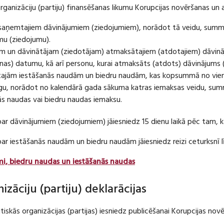
organizāciju (partiju) finansēšanas likumu Korupcijas novēršanas un 
u saņemtajiem dāvinājumiem (ziedojumiem), norādot tā veidu, summ
umu (ziedojumu).
m un dāvinātājam (ziedotājam) atmaksātajiem (atdotajiem) dāvin
as) datumu, kā arī personu, kurai atmaksāts (atdots) dāvinājums 
tajām iestāšanās naudām un biedru naudām, kas kopsummā no viena
u, norādot no kalendārā gada sākuma katras iemaksas veidu, summ
nās naudas vai biedru naudas iemaksu.
par dāvinājumiem (ziedojumiem) jāiesniedz 15 dienu laikā pēc tam,
 par iestāšanās naudām un biedru naudām jāiesniedz reizi ceturksn
mi, biedru naudas un iestāšanās naudas
nizāciju (partiju) deklarācijas
itiskās organizācijas (partijas) iesniedz publicēšanai Korupcijas no