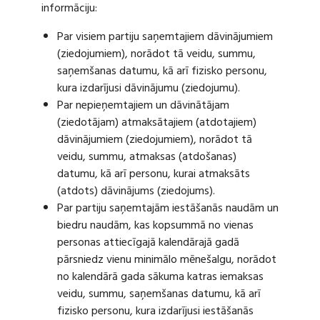
informāciju:
Par visiem partiju saņemtajiem dāvinājumiem
(ziedojumiem), norādot tā veidu, summu,
saņemšanas datumu, kā arī fizisko personu,
kura izdarījusi dāvinājumu (ziedojumu).
Par nepieņemtajiem un dāvinātājam
(ziedotājam) atmaksātajiem (atdotajiem)
dāvinājumiem (ziedojumiem), norādot tā
veidu, summu, atmaksas (atdošanas)
datumu, kā arī personu, kurai atmaksāts
(atdots) dāvinājums (ziedojums).
Par partiju saņemtajām iestāšanās naudām un
biedru naudām, kas kopsummā no vienas
personas attiecīgajā kalendārajā gadā
pārsniedz vienu minimālo mēnešalgu, norādot
no kalendārā gada sākuma katras iemaksas
veidu, summu, saņemšanas datumu, kā arī
fizisko personu, kura izdarījusi iestāšanās