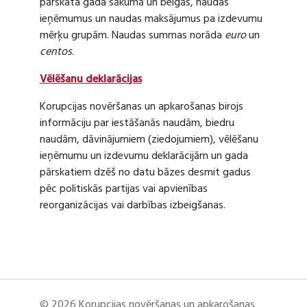
pārskata gada sākumā un beigās, naudas
ieņēmumus un naudas maksājumus pa izdevumu
mērķu grupām. Naudas summas norāda
euro
un
centos
.
Vēlēšanu deklarācijas
Korupcijas novēršanas un apkarošanas birojs
informāciju par iestāšanās naudām, biedru
naudām, dāvinājumiem (ziedojumiem), vēlēšanu
ieņēmumu un izdevumu deklarācijām un gada
pārskatiem dzēš no datu bāzes desmit gadus
pēc politiskās partijas vai apvienības
reorganizācijas vai darbības izbeigšanas.
© 2026 Korupcijas novēršanas un apkarošanas