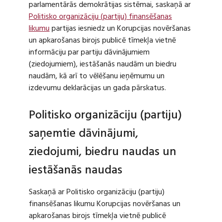
parlamentārās demokrātijas sistēmai, saskaņā ar
Politisko organizāciju (partiju) finansēšanas
likumu
partijas iesniedz un Korupcijas novēršanas
un apkarošanas birojs publicē tīmekļa vietnē
informāciju par partiju dāvinājumiem
(ziedojumiem), iestāšanās naudām un biedru
naudām, kā arī to vēlēšanu ieņēmumu un
izdevumu deklarācijas un gada pārskatus.
Politisko organizāciju (partiju)
saņemtie dāvinājumi,
ziedojumi, biedru naudas un
iestāšanās naudas
Saskaņā ar Politisko organizāciju (partiju)
finansēšanas likumu Korupcijas novēršanas un
apkarošanas birojs tīmekļa vietnē publicē