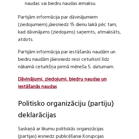
naudas vai biedru naudas iemaksu.
Partijām informācija par dāvinājumiem
(ziedojumiem) jāiesniedz 15 dienu laikā pēc tam,
kad dāvinājums (ziedojums) saņemts, atmaksāts,
atdots.
Partijām informācija par iestāšanās naudām un
biedru naudām jāiesniedz reizi ceturksnī līdz
nākamā ceturkšņa pirmā mēneša 5. datumam.
Dāvinājumi, ziedojumi, biedru naudas un
iestāšanās naudas
Politisko organizāciju (partiju)
deklarācijas
Saskaņā ar likumu politiskās organizācijas
(partijas) iesniedz publicēšanai Korupcijas