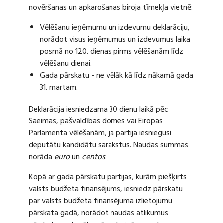
novēršanas un apkarošanas biroja tīmekļa vietnē:
Vēlēšanu ieņēmumu un izdevumu deklarāciju,
norādot visus ieņēmumus un izdevumus laika
posmā no 120. dienas pirms vēlēšanām līdz
vēlēšanu dienai.
Gada pārskatu - ne vēlāk kā līdz nākamā gada
31. martam.
Deklarācija iesniedzama 30 dienu laikā pēc
Saeimas, pašvaldības domes vai Eiropas
Parlamenta vēlēšanām, ja partija iesniegusi
deputātu kandidātu sarakstus. Naudas summas
norāda
euro
un
centos
.
Kopā ar gada pārskatu partijas, kurām piešķirts
valsts budžeta finansējums, iesniedz pārskatu
par valsts budžeta finansējuma izlietojumu
pārskata gadā, norādot naudas atlikumus