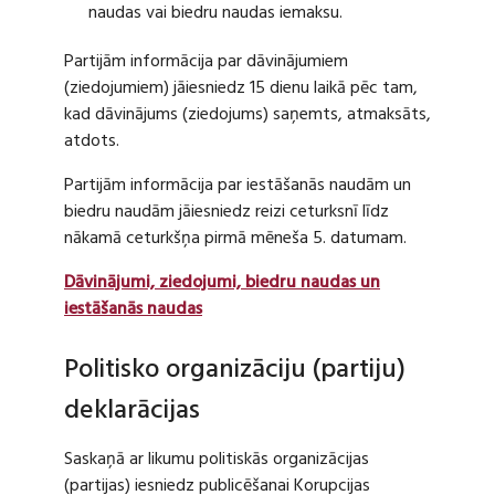
naudas vai biedru naudas iemaksu.
Partijām informācija par dāvinājumiem
(ziedojumiem) jāiesniedz 15 dienu laikā pēc tam,
kad dāvinājums (ziedojums) saņemts, atmaksāts,
atdots.
Partijām informācija par iestāšanās naudām un
biedru naudām jāiesniedz reizi ceturksnī līdz
nākamā ceturkšņa pirmā mēneša 5. datumam.
Dāvinājumi, ziedojumi, biedru naudas un
iestāšanās naudas
Politisko organizāciju (partiju)
deklarācijas
Saskaņā ar likumu politiskās organizācijas
(partijas) iesniedz publicēšanai Korupcijas