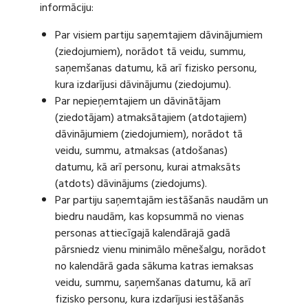
informāciju:
Par visiem partiju saņemtajiem dāvinājumiem
(ziedojumiem), norādot tā veidu, summu,
saņemšanas datumu, kā arī fizisko personu,
kura izdarījusi dāvinājumu (ziedojumu).
Par nepieņemtajiem un dāvinātājam
(ziedotājam) atmaksātajiem (atdotajiem)
dāvinājumiem (ziedojumiem), norādot tā
veidu, summu, atmaksas (atdošanas)
datumu, kā arī personu, kurai atmaksāts
(atdots) dāvinājums (ziedojums).
Par partiju saņemtajām iestāšanās naudām un
biedru naudām, kas kopsummā no vienas
personas attiecīgajā kalendārajā gadā
pārsniedz vienu minimālo mēnešalgu, norādot
no kalendārā gada sākuma katras iemaksas
veidu, summu, saņemšanas datumu, kā arī
fizisko personu, kura izdarījusi iestāšanās