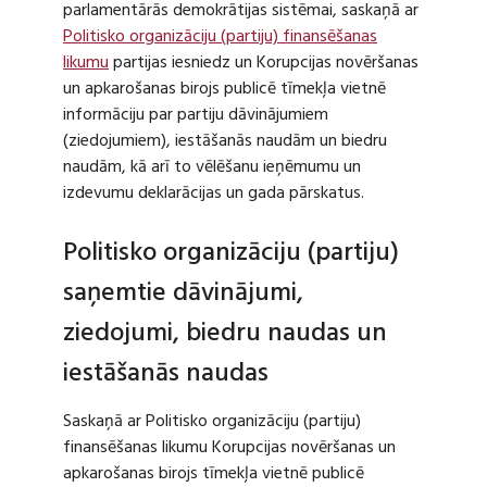
parlamentārās demokrātijas sistēmai, saskaņā ar
Politisko organizāciju (partiju) finansēšanas
likumu
partijas iesniedz un Korupcijas novēršanas
un apkarošanas birojs publicē tīmekļa vietnē
informāciju par partiju dāvinājumiem
(ziedojumiem), iestāšanās naudām un biedru
naudām, kā arī to vēlēšanu ieņēmumu un
izdevumu deklarācijas un gada pārskatus.
Politisko organizāciju (partiju)
saņemtie dāvinājumi,
ziedojumi, biedru naudas un
iestāšanās naudas
Saskaņā ar Politisko organizāciju (partiju)
finansēšanas likumu Korupcijas novēršanas un
apkarošanas birojs tīmekļa vietnē publicē