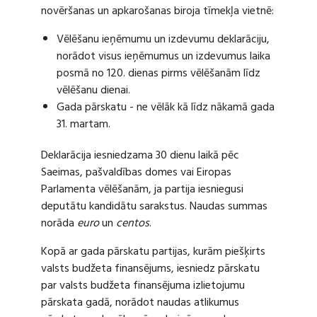
novēršanas un apkarošanas biroja tīmekļa vietnē:
Vēlēšanu ieņēmumu un izdevumu deklarāciju,
norādot visus ieņēmumus un izdevumus laika
posmā no 120. dienas pirms vēlēšanām līdz
vēlēšanu dienai.
Gada pārskatu - ne vēlāk kā līdz nākamā gada
31. martam.
Deklarācija iesniedzama 30 dienu laikā pēc
Saeimas, pašvaldības domes vai Eiropas
Parlamenta vēlēšanām, ja partija iesniegusi
deputātu kandidātu sarakstus. Naudas summas
norāda
euro
un
centos
.
Kopā ar gada pārskatu partijas, kurām piešķirts
valsts budžeta finansējums, iesniedz pārskatu
par valsts budžeta finansējuma izlietojumu
pārskata gadā, norādot naudas atlikumus