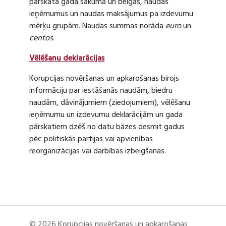
pārskata gada sākumā un beigās, naudas
ieņēmumus un naudas maksājumus pa izdevumu
mērķu grupām. Naudas summas norāda
euro
un
centos
.
Vēlēšanu deklarācijas
Korupcijas novēršanas un apkarošanas birojs
informāciju par iestāšanās naudām, biedru
naudām, dāvinājumiem (ziedojumiem), vēlēšanu
ieņēmumu un izdevumu deklarācijām un gada
pārskatiem dzēš no datu bāzes desmit gadus
pēc politiskās partijas vai apvienības
reorganizācijas vai darbības izbeigšanas.
© 2026 Korupcijas novēršanas un apkarošanas