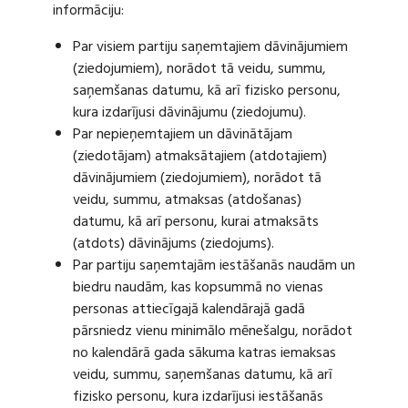
informāciju:
Par visiem partiju saņemtajiem dāvinājumiem
(ziedojumiem), norādot tā veidu, summu,
saņemšanas datumu, kā arī fizisko personu,
kura izdarījusi dāvinājumu (ziedojumu).
Par nepieņemtajiem un dāvinātājam
(ziedotājam) atmaksātajiem (atdotajiem)
dāvinājumiem (ziedojumiem), norādot tā
veidu, summu, atmaksas (atdošanas)
datumu, kā arī personu, kurai atmaksāts
(atdots) dāvinājums (ziedojums).
Par partiju saņemtajām iestāšanās naudām un
biedru naudām, kas kopsummā no vienas
personas attiecīgajā kalendārajā gadā
pārsniedz vienu minimālo mēnešalgu, norādot
no kalendārā gada sākuma katras iemaksas
veidu, summu, saņemšanas datumu, kā arī
fizisko personu, kura izdarījusi iestāšanās