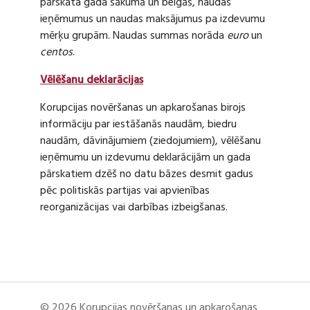
pārskata gada sākumā un beigās, naudas
ieņēmumus un naudas maksājumus pa izdevumu
mērķu grupām. Naudas summas norāda
euro
un
centos
.
Vēlēšanu deklarācijas
Korupcijas novēršanas un apkarošanas birojs
informāciju par iestāšanās naudām, biedru
naudām, dāvinājumiem (ziedojumiem), vēlēšanu
ieņēmumu un izdevumu deklarācijām un gada
pārskatiem dzēš no datu bāzes desmit gadus
pēc politiskās partijas vai apvienības
reorganizācijas vai darbības izbeigšanas.
© 2026 Korupcijas novēršanas un apkarošanas