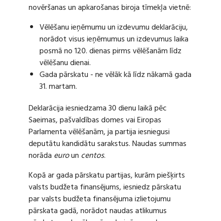
novēršanas un apkarošanas biroja tīmekļa vietnē:
Vēlēšanu ieņēmumu un izdevumu deklarāciju,
norādot visus ieņēmumus un izdevumus laika
posmā no 120. dienas pirms vēlēšanām līdz
vēlēšanu dienai.
Gada pārskatu - ne vēlāk kā līdz nākamā gada
31. martam.
Deklarācija iesniedzama 30 dienu laikā pēc
Saeimas, pašvaldības domes vai Eiropas
Parlamenta vēlēšanām, ja partija iesniegusi
deputātu kandidātu sarakstus. Naudas summas
norāda
euro
un
centos
.
Kopā ar gada pārskatu partijas, kurām piešķirts
valsts budžeta finansējums, iesniedz pārskatu
par valsts budžeta finansējuma izlietojumu
pārskata gadā, norādot naudas atlikumus