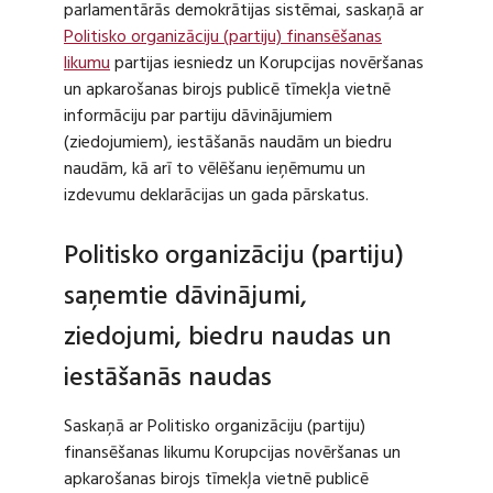
parlamentārās demokrātijas sistēmai, saskaņā ar
Politisko organizāciju (partiju) finansēšanas
likumu
partijas iesniedz un Korupcijas novēršanas
un apkarošanas birojs publicē tīmekļa vietnē
informāciju par partiju dāvinājumiem
(ziedojumiem), iestāšanās naudām un biedru
naudām, kā arī to vēlēšanu ieņēmumu un
izdevumu deklarācijas un gada pārskatus.
Politisko organizāciju (partiju)
saņemtie dāvinājumi,
ziedojumi, biedru naudas un
iestāšanās naudas
Saskaņā ar Politisko organizāciju (partiju)
finansēšanas likumu Korupcijas novēršanas un
apkarošanas birojs tīmekļa vietnē publicē