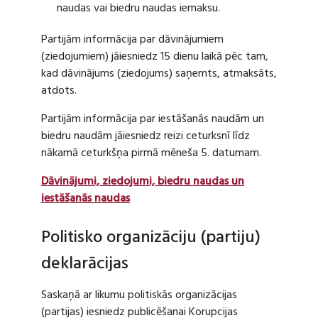
naudas vai biedru naudas iemaksu.
Partijām informācija par dāvinājumiem
(ziedojumiem) jāiesniedz 15 dienu laikā pēc tam,
kad dāvinājums (ziedojums) saņemts, atmaksāts,
atdots.
Partijām informācija par iestāšanās naudām un
biedru naudām jāiesniedz reizi ceturksnī līdz
nākamā ceturkšņa pirmā mēneša 5. datumam.
Dāvinājumi, ziedojumi, biedru naudas un
iestāšanās naudas
Politisko organizāciju (partiju)
deklarācijas
Saskaņā ar likumu politiskās organizācijas
(partijas) iesniedz publicēšanai Korupcijas