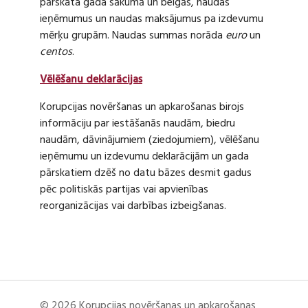
pārskata gada sākumā un beigās, naudas
ieņēmumus un naudas maksājumus pa izdevumu
mērķu grupām. Naudas summas norāda
euro
un
centos
.
Vēlēšanu deklarācijas
Korupcijas novēršanas un apkarošanas birojs
informāciju par iestāšanās naudām, biedru
naudām, dāvinājumiem (ziedojumiem), vēlēšanu
ieņēmumu un izdevumu deklarācijām un gada
pārskatiem dzēš no datu bāzes desmit gadus
pēc politiskās partijas vai apvienības
reorganizācijas vai darbības izbeigšanas.
© 2026 Korupcijas novēršanas un apkarošanas