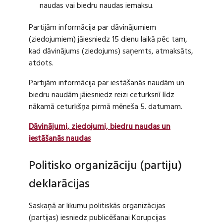
naudas vai biedru naudas iemaksu.
Partijām informācija par dāvinājumiem
(ziedojumiem) jāiesniedz 15 dienu laikā pēc tam,
kad dāvinājums (ziedojums) saņemts, atmaksāts,
atdots.
Partijām informācija par iestāšanās naudām un
biedru naudām jāiesniedz reizi ceturksnī līdz
nākamā ceturkšņa pirmā mēneša 5. datumam.
Dāvinājumi, ziedojumi, biedru naudas un
iestāšanās naudas
Politisko organizāciju (partiju)
deklarācijas
Saskaņā ar likumu politiskās organizācijas
(partijas) iesniedz publicēšanai Korupcijas