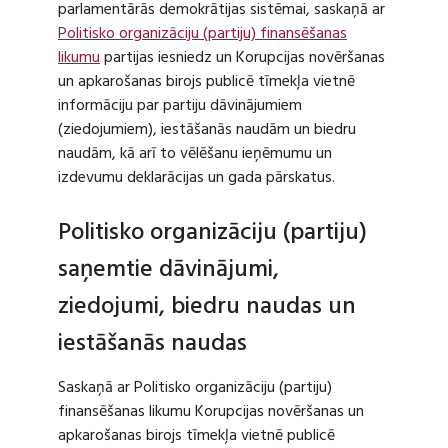
parlamentārās demokrātijas sistēmai, saskaņā ar
Politisko organizāciju (partiju) finansēšanas
likumu
partijas iesniedz un Korupcijas novēršanas
un apkarošanas birojs publicē tīmekļa vietnē
informāciju par partiju dāvinājumiem
(ziedojumiem), iestāšanās naudām un biedru
naudām, kā arī to vēlēšanu ieņēmumu un
izdevumu deklarācijas un gada pārskatus.
Politisko organizāciju (partiju)
saņemtie dāvinājumi,
ziedojumi, biedru naudas un
iestāšanās naudas
Saskaņā ar Politisko organizāciju (partiju)
finansēšanas likumu Korupcijas novēršanas un
apkarošanas birojs tīmekļa vietnē publicē