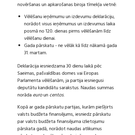
novēršanas un apkarošanas biroja tīmekļa vietnē:
Vēlēšanu ieņēmumu un izdevumu deklarāciju,
norādot visus ieņēmumus un izdevumus laika
posmā no 120. dienas pirms vēlēšanām līdz
vēlēšanu dienai.
Gada pārskatu - ne vēlāk kā līdz nākamā gada
31. martam.
Deklarācija iesniedzama 30 dienu laikā pēc
Saeimas, pašvaldības domes vai Eiropas
Parlamenta vēlēšanām, ja partija iesniegusi
deputātu kandidātu sarakstus. Naudas summas
norāda
euro
un
centos
.
Kopā ar gada pārskatu partijas, kurām piešķirts
valsts budžeta finansējums, iesniedz pārskatu
par valsts budžeta finansējuma izlietojumu
pārskata gadā, norādot naudas atlikumus