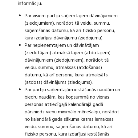
informāciju:
Par visiem partiju saņemtajiem dāvinājumiem
(ziedojumiem), norādot tā veidu, summu,
saņemšanas datumu, kā arī fizisko personu,
kura izdarījusi dāvinājumu (ziedojumu).
Par nepieņemtajiem un dāvinātājam
(ziedotājam) atmaksātajiem (atdotajiem)
dāvinājumiem (ziedojumiem), norādot tā
veidu, summu, atmaksas (atdošanas)
datumu, kā arī personu, kurai atmaksāts
(atdots) dāvinājums (ziedojums).
Par partiju saņemtajām iestāšanās naudām un
biedru naudām, kas kopsummā no vienas
personas attiecīgajā kalendārajā gadā
pārsniedz vienu minimālo mēnešalgu, norādot
no kalendārā gada sākuma katras iemaksas
veidu, summu, saņemšanas datumu, kā arī
fizisko personu, kura izdarījusi iestāšanās