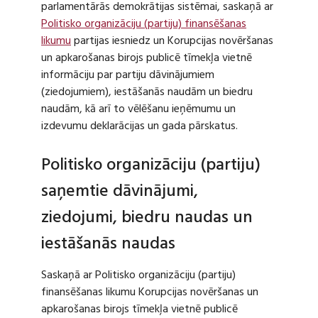
parlamentārās demokrātijas sistēmai, saskaņā ar
Politisko organizāciju (partiju) finansēšanas
likumu
partijas iesniedz un Korupcijas novēršanas
un apkarošanas birojs publicē tīmekļa vietnē
informāciju par partiju dāvinājumiem
(ziedojumiem), iestāšanās naudām un biedru
naudām, kā arī to vēlēšanu ieņēmumu un
izdevumu deklarācijas un gada pārskatus.
Politisko organizāciju (partiju)
saņemtie dāvinājumi,
ziedojumi, biedru naudas un
iestāšanās naudas
Saskaņā ar Politisko organizāciju (partiju)
finansēšanas likumu Korupcijas novēršanas un
apkarošanas birojs tīmekļa vietnē publicē