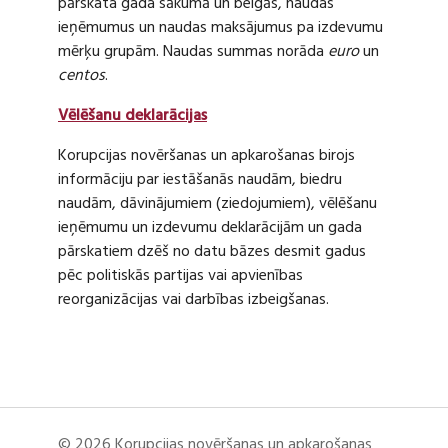
pārskata gada sākumā un beigās, naudas
ieņēmumus un naudas maksājumus pa izdevumu
mērķu grupām. Naudas summas norāda
euro
un
centos
.
Vēlēšanu deklarācijas
Korupcijas novēršanas un apkarošanas birojs
informāciju par iestāšanās naudām, biedru
naudām, dāvinājumiem (ziedojumiem), vēlēšanu
ieņēmumu un izdevumu deklarācijām un gada
pārskatiem dzēš no datu bāzes desmit gadus
pēc politiskās partijas vai apvienības
reorganizācijas vai darbības izbeigšanas.
© 2026 Korupcijas novēršanas un apkarošanas