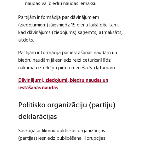
naudas vai biedru naudas iemaksu.
Partijām informācija par dāvinājumiem
(ziedojumiem) jāiesniedz 15 dienu laikā pēc tam,
kad dāvinājums (ziedojums) saņemts, atmaksāts,
atdots.
Partijām informācija par iestāšanās naudām un
biedru naudām jāiesniedz reizi ceturksnī līdz
nākamā ceturkšņa pirmā mēneša 5. datumam.
Dāvinājumi, ziedojumi, biedru naudas un
iestāšanās naudas
Politisko organizāciju (partiju)
deklarācijas
Saskaņā ar likumu politiskās organizācijas
(partijas) iesniedz publicēšanai Korupcijas