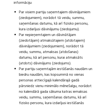
informāciju:
Par visiem partiju saņemtajiem dāvinājumiem
(ziedojumiem), norādot tā veidu, summu,
saņemšanas datumu, kā arī fizisko personu,
kura izdarījusi dāvinājumu (ziedojumu).
Par nepieņemtajiem un dāvinātājam
(ziedotājam) atmaksātajiem (atdotajiem)
dāvinājumiem (ziedojumiem), norādot tā
veidu, summu, atmaksas (atdošanas)
datumu, kā arī personu, kurai atmaksāts
(atdots) dāvinājums (ziedojums).
Par partiju saņemtajām iestāšanās naudām un
biedru naudām, kas kopsummā no vienas
personas attiecīgajā kalendārajā gadā
pārsniedz vienu minimālo mēnešalgu, norādot
no kalendārā gada sākuma katras iemaksas
veidu, summu, saņemšanas datumu, kā arī
fizisko personu, kura izdarījusi iestāšanās