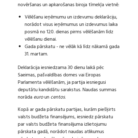
novēršanas un apkarošanas biroja tīmekļa vietnē:
Vēlēšanu ieņēmumu un izdevumu deklarāciju,
norādot visus ieņēmumus un izdevumus laika
posmā no 120. dienas pirms vēlēšanām līdz
vēlēšanu dienai.
Gada pārskatu - ne vēlāk kā līdz nākamā gada
31. martam.
Deklarācija iesniedzama 30 dienu laikā pēc
Saeimas, pašvaldības domes vai Eiropas
Parlamenta vēlēšanām, ja partija iesniegusi
deputātu kandidātu sarakstus. Naudas summas
norāda
euro
un
centos
.
Kopā ar gada pārskatu partijas, kurām piešķirts
valsts budžeta finansējums, iesniedz pārskatu
par valsts budžeta finansējuma izlietojumu
pārskata gadā, norādot naudas atlikumus