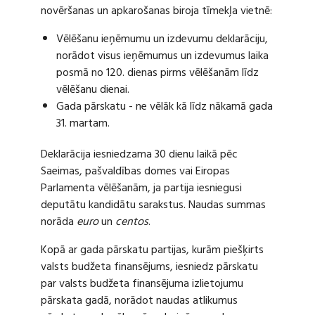
novēršanas un apkarošanas biroja tīmekļa vietnē:
Vēlēšanu ieņēmumu un izdevumu deklarāciju,
norādot visus ieņēmumus un izdevumus laika
posmā no 120. dienas pirms vēlēšanām līdz
vēlēšanu dienai.
Gada pārskatu - ne vēlāk kā līdz nākamā gada
31. martam.
Deklarācija iesniedzama 30 dienu laikā pēc
Saeimas, pašvaldības domes vai Eiropas
Parlamenta vēlēšanām, ja partija iesniegusi
deputātu kandidātu sarakstus. Naudas summas
norāda
euro
un
centos
.
Kopā ar gada pārskatu partijas, kurām piešķirts
valsts budžeta finansējums, iesniedz pārskatu
par valsts budžeta finansējuma izlietojumu
pārskata gadā, norādot naudas atlikumus