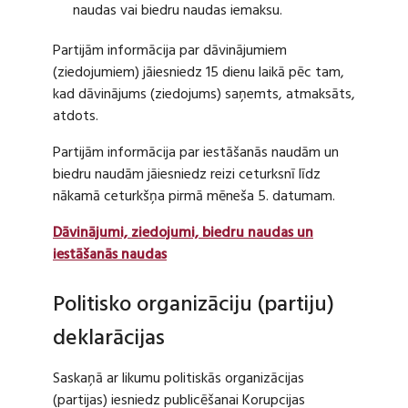
naudas vai biedru naudas iemaksu.
Partijām informācija par dāvinājumiem
(ziedojumiem) jāiesniedz 15 dienu laikā pēc tam,
kad dāvinājums (ziedojums) saņemts, atmaksāts,
atdots.
Partijām informācija par iestāšanās naudām un
biedru naudām jāiesniedz reizi ceturksnī līdz
nākamā ceturkšņa pirmā mēneša 5. datumam.
Dāvinājumi, ziedojumi, biedru naudas un
iestāšanās naudas
Politisko organizāciju (partiju)
deklarācijas
Saskaņā ar likumu politiskās organizācijas
(partijas) iesniedz publicēšanai Korupcijas