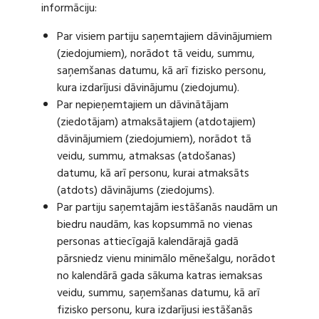
informāciju:
Par visiem partiju saņemtajiem dāvinājumiem
(ziedojumiem), norādot tā veidu, summu,
saņemšanas datumu, kā arī fizisko personu,
kura izdarījusi dāvinājumu (ziedojumu).
Par nepieņemtajiem un dāvinātājam
(ziedotājam) atmaksātajiem (atdotajiem)
dāvinājumiem (ziedojumiem), norādot tā
veidu, summu, atmaksas (atdošanas)
datumu, kā arī personu, kurai atmaksāts
(atdots) dāvinājums (ziedojums).
Par partiju saņemtajām iestāšanās naudām un
biedru naudām, kas kopsummā no vienas
personas attiecīgajā kalendārajā gadā
pārsniedz vienu minimālo mēnešalgu, norādot
no kalendārā gada sākuma katras iemaksas
veidu, summu, saņemšanas datumu, kā arī
fizisko personu, kura izdarījusi iestāšanās