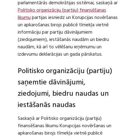
parlamentārās demokrātijas sistēmai, saskaņā ar
Politisko organizāciju (partiju) finansēšanas
likumu
partijas iesniedz un Korupcijas novēršanas
un apkarošanas birojs publicē tīmekļa vietnē
informāciju par partiju dāvinājumiem
(ziedojumiem), iestāšanās naudām un biedru
naudām, kā arī to vēlēšanu ieņēmumu un
izdevumu deklarācijas un gada pārskatus.
Politisko organizāciju (partiju)
saņemtie dāvinājumi,
ziedojumi, biedru naudas un
iestāšanās naudas
Saskaņā ar Politisko organizāciju (partiju)
finansēšanas likumu Korupcijas novēršanas un
apkarošanas birojs tīmekļa vietnē publicē