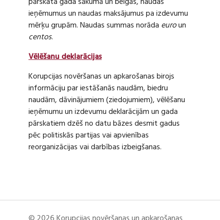
pārskata gada sākumā un beigās, naudas
ieņēmumus un naudas maksājumus pa izdevumu
mērķu grupām. Naudas summas norāda
euro
un
centos
.
Vēlēšanu deklarācijas
Korupcijas novēršanas un apkarošanas birojs
informāciju par iestāšanās naudām, biedru
naudām, dāvinājumiem (ziedojumiem), vēlēšanu
ieņēmumu un izdevumu deklarācijām un gada
pārskatiem dzēš no datu bāzes desmit gadus
pēc politiskās partijas vai apvienības
reorganizācijas vai darbības izbeigšanas.
© 2026 Korupcijas novēršanas un apkarošanas