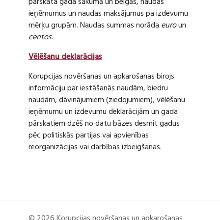
pārskata gada sākumā un beigās, naudas
ieņēmumus un naudas maksājumus pa izdevumu
mērķu grupām. Naudas summas norāda
euro
un
centos
.
Vēlēšanu deklarācijas
Korupcijas novēršanas un apkarošanas birojs
informāciju par iestāšanās naudām, biedru
naudām, dāvinājumiem (ziedojumiem), vēlēšanu
ieņēmumu un izdevumu deklarācijām un gada
pārskatiem dzēš no datu bāzes desmit gadus
pēc politiskās partijas vai apvienības
reorganizācijas vai darbības izbeigšanas.
© 2026 Korupcijas novēršanas un apkarošanas