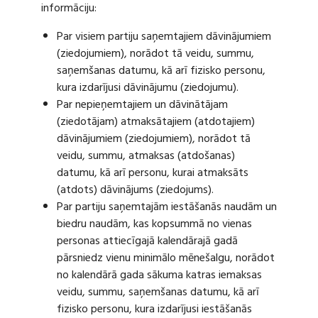
informāciju:
Par visiem partiju saņemtajiem dāvinājumiem
(ziedojumiem), norādot tā veidu, summu,
saņemšanas datumu, kā arī fizisko personu,
kura izdarījusi dāvinājumu (ziedojumu).
Par nepieņemtajiem un dāvinātājam
(ziedotājam) atmaksātajiem (atdotajiem)
dāvinājumiem (ziedojumiem), norādot tā
veidu, summu, atmaksas (atdošanas)
datumu, kā arī personu, kurai atmaksāts
(atdots) dāvinājums (ziedojums).
Par partiju saņemtajām iestāšanās naudām un
biedru naudām, kas kopsummā no vienas
personas attiecīgajā kalendārajā gadā
pārsniedz vienu minimālo mēnešalgu, norādot
no kalendārā gada sākuma katras iemaksas
veidu, summu, saņemšanas datumu, kā arī
fizisko personu, kura izdarījusi iestāšanās