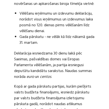
novēršanas un apkarošanas biroja tīmekļa vietnē:
Vēlēšanu ieņēmumu un izdevumu deklarāciju,
norādot visus ieņēmumus un izdevumus laika
posmā no 120. dienas pirms vēlēšanām līdz
vēlēšanu dienai.
Gada pārskatu - ne vēlāk kā līdz nākamā gada
31. martam.
Deklarācija iesniedzama 30 dienu laikā pēc
Saeimas, pašvaldības domes vai Eiropas
Parlamenta vēlēšanām, ja partija iesniegusi
deputātu kandidātu sarakstus. Naudas summas
norāda
euro
un
centos
.
Kopā ar gada pārskatu partijas, kurām piešķirts
valsts budžeta finansējums, iesniedz pārskatu
par valsts budžeta finansējuma izlietojumu
pārskata gadā, norādot naudas atlikumus