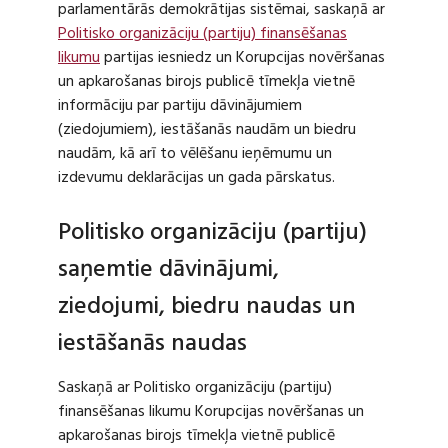
parlamentārās demokrātijas sistēmai, saskaņā ar
Politisko organizāciju (partiju) finansēšanas
likumu
partijas iesniedz un Korupcijas novēršanas
un apkarošanas birojs publicē tīmekļa vietnē
informāciju par partiju dāvinājumiem
(ziedojumiem), iestāšanās naudām un biedru
naudām, kā arī to vēlēšanu ieņēmumu un
izdevumu deklarācijas un gada pārskatus.
Politisko organizāciju (partiju)
saņemtie dāvinājumi,
ziedojumi, biedru naudas un
iestāšanās naudas
Saskaņā ar Politisko organizāciju (partiju)
finansēšanas likumu Korupcijas novēršanas un
apkarošanas birojs tīmekļa vietnē publicē