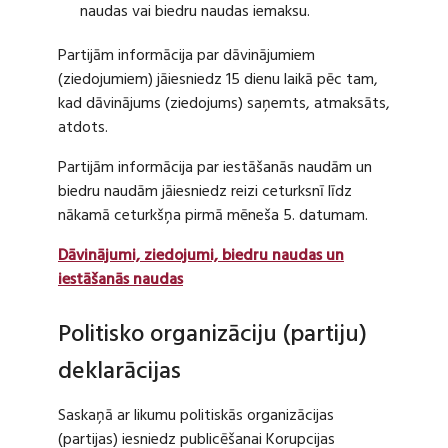
naudas vai biedru naudas iemaksu.
Partijām informācija par dāvinājumiem
(ziedojumiem) jāiesniedz 15 dienu laikā pēc tam,
kad dāvinājums (ziedojums) saņemts, atmaksāts,
atdots.
Partijām informācija par iestāšanās naudām un
biedru naudām jāiesniedz reizi ceturksnī līdz
nākamā ceturkšņa pirmā mēneša 5. datumam.
Dāvinājumi, ziedojumi, biedru naudas un
iestāšanās naudas
Politisko organizāciju (partiju)
deklarācijas
Saskaņā ar likumu politiskās organizācijas
(partijas) iesniedz publicēšanai Korupcijas