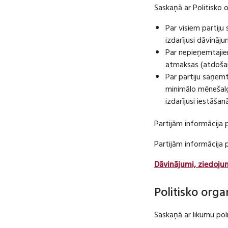
Saskaņā ar Politisko 
Par visiem partij
izdarījusi dāvināj
Par nepieņemtajie
atmaksas (atdošan
Par partiju saņem
minimālo mēnešalg
izdarījusi iestāša
Partijām informācija 
Partijām informācija
Dāvinājumi, ziedoju
Politisko orga
Saskaņā ar likumu pol