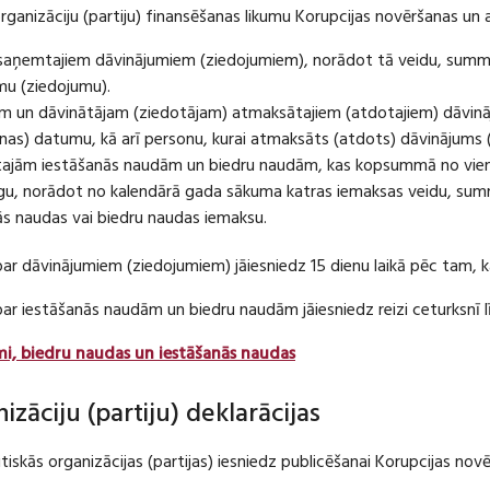
organizāciju (partiju) finansēšanas likumu Korupcijas novēršanas un 
u saņemtajiem dāvinājumiem (ziedojumiem), norādot tā veidu, summ
umu (ziedojumu).
m un dāvinātājam (ziedotājam) atmaksātajiem (atdotajiem) dāvin
as) datumu, kā arī personu, kurai atmaksāts (atdots) dāvinājums 
tajām iestāšanās naudām un biedru naudām, kas kopsummā no viena
u, norādot no kalendārā gada sākuma katras iemaksas veidu, summ
nās naudas vai biedru naudas iemaksu.
par dāvinājumiem (ziedojumiem) jāiesniedz 15 dienu laikā pēc tam,
 par iestāšanās naudām un biedru naudām jāiesniedz reizi ceturksn
mi, biedru naudas un iestāšanās naudas
nizāciju (partiju) deklarācijas
itiskās organizācijas (partijas) iesniedz publicēšanai Korupcijas no