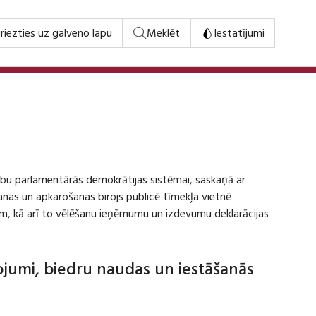
riezties uz galveno lapu
Meklēt
Iestatījumi
stību parlamentārās demokrātijas sistēmai, saskaņā ar
šanas un apkarošanas birojs publicē tīmekļa vietnē
m, kā arī to vēlēšanu ieņēmumu un izdevumu deklarācijas
dojumi, biedru naudas un iestāšanās