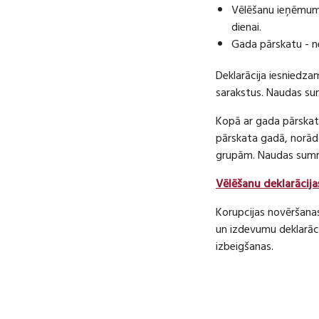
Vēlēšanu ieņēmumu
dienai.
Gada pārskatu - n
Deklarācija iesniedza
sarakstus. Naudas s
Kopā ar gada pārskatu
pārskata gadā, norā
grupām. Naudas sum
Vēlēšanu deklarācija
Korupcijas novēršana
un izdevumu deklarāci
izbeigšanas.