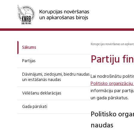
Korupcijas novēršanas un apkar
Sākums
Partiju f
Partijas
Dāvinājumi, ziedojumi, biedru naudas
Lai nodrošinātu polit
un iestāšanās naudas
Politisko organizāciju
informāciju par part
Vēlēšanu deklarācijas
un gada pārskatus.
Gada pārskati
Politisko org
naudas