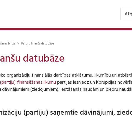
Atg
ošanas birojs > Partiju finanšu datubāze
inanšu datubāze
isko organizāciju finansiālās darbības atklātumu, likumību un atbil
 (partiju) finansēšanas likumu
partijas iesniedz un Korupcijas novēr
iju dāvinājumiem (ziedojumiem), iestāšanās naudām un biedru naudā
anizāciju (partiju) saņemtie dāvinājumi, zie