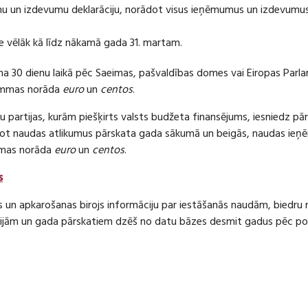
 un izdevumu deklarāciju, norādot visus ieņēmumus un izdevumus 
e vēlāk kā līdz nākamā gada 31. martam.
ma 30 dienu laikā pēc Saeimas, pašvaldības domes vai Eiropas Parl
ummas norāda
euro
un
centos
.
 partijas, kurām piešķirts valsts budžeta finansējums, iesniedz pā
dot naudas atlikumus pārskata gada sākumā un beigās, naudas i
mas norāda
euro
un
centos
.
s
s un apkarošanas birojs informāciju par iestāšanās naudām, bied
jām un gada pārskatiem dzēš no datu bāzes desmit gadus pēc politi