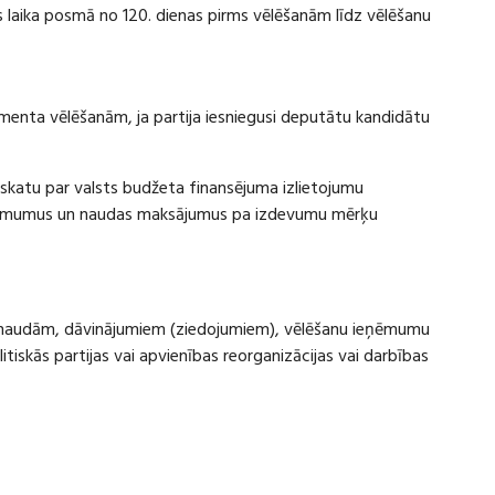
laika posmā no 120. dienas pirms vēlēšanām līdz vēlēšanu
amenta vēlēšanām, ja partija iesniegusi deputātu kandidātu
rskatu par valsts budžeta finansējuma izlietojumu
eņēmumus un naudas maksājumus pa izdevumu mērķu
ru naudām, dāvinājumiem (ziedojumiem), vēlēšanu ieņēmumu
skās partijas vai apvienības reorganizācijas vai darbības