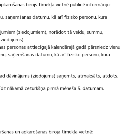
apkarošanas birojs tīmekļa vietnē publicē informāciju:
u, saņemšanas datumu, kā arī fizisko personu, kura
ājumiem (ziedojumiem), norādot tā veidu, summu,
(ziedojums).
s personas attiecīgajā kalendārajā gadā pārsniedz vienu
u, saņemšanas datumu, kā arī fizisko personu, kura
 kad dāvinājums (ziedojums) saņemts, atmaksāts, atdots.
ī līdz nākamā ceturkšņa pirmā mēneša 5. datumam.
vēršanas un apkarošanas biroja tīmekļa vietnē: