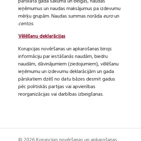
pārskata gada sākumā un beigās, naudas
ieņēmumus un naudas maksājumus pa izdevumu
mērķu grupām. Naudas summas norāda
euro
un
centos
.
Vēlēšanu deklarācijas
Korupcijas novēršanas un apkarošanas birojs
informāciju par iestāšanās naudām, biedru
naudām, dāvinājumiem (ziedojumiem), vēlēšanu
ieņēmumu un izdevumu deklarācijām un gada
pārskatiem dzēš no datu bāzes desmit gadus
pēc politiskās partijas vai apvienības
reorganizācijas vai darbības izbeigšanas.
© 2026 Korupcijas novēršanas un apkarošanas