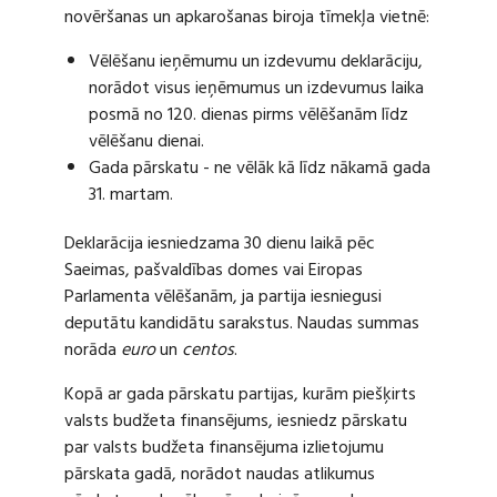
novēršanas un apkarošanas biroja tīmekļa vietnē:
Vēlēšanu ieņēmumu un izdevumu deklarāciju,
norādot visus ieņēmumus un izdevumus laika
posmā no 120. dienas pirms vēlēšanām līdz
vēlēšanu dienai.
Gada pārskatu - ne vēlāk kā līdz nākamā gada
31. martam.
Deklarācija iesniedzama 30 dienu laikā pēc
Saeimas, pašvaldības domes vai Eiropas
Parlamenta vēlēšanām, ja partija iesniegusi
deputātu kandidātu sarakstus. Naudas summas
norāda
euro
un
centos
.
Kopā ar gada pārskatu partijas, kurām piešķirts
valsts budžeta finansējums, iesniedz pārskatu
par valsts budžeta finansējuma izlietojumu
pārskata gadā, norādot naudas atlikumus