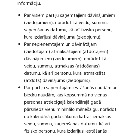
informāciju:
Par visiem partiju saņemtajiem dāvinājumiem
(ziedojumiem), norādot tā veidu, summu,
saņemšanas datumu, kā arī fizisko personu,
kura izdarījusi dāvinājumu (ziedojumu).
Par nepieņemtajiem un dāvinātājam
(ziedotājam) atmaksātajiem (atdotajiem)
dāvinājumiem (ziedojumiem), norādot tā
veidu, summu, atmaksas (atdošanas)
datumu, kā arī personu, kurai atmaksāts
(atdots) dāvinājums (ziedojums).
Par partiju saņemtajām iestāšanās naudām un
biedru naudām, kas kopsummā no vienas
personas attiecīgajā kalendārajā gadā
pārsniedz vienu minimālo mēnešalgu, norādot
no kalendārā gada sākuma katras iemaksas
veidu, summu, saņemšanas datumu, kā arī
fizisko personu, kura izdarījusi iestāšanās