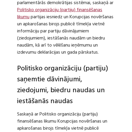
parlamentārās demokrātijas sistēmai, saskaņā ar
Politisko organizāciju (partiju) finansēšanas
likumu
partijas iesniedz un Korupcijas novēršanas
un apkarošanas birojs publicē tīmekļa vietnē
informāciju par partiju dāvinājumiem
(ziedojumiem), iestāšanās naudām un biedru
naudām, kā arī to vēlēšanu ieņēmumu un
izdevumu deklarācijas un gada pārskatus.
Politisko organizāciju (partiju)
saņemtie dāvinājumi,
ziedojumi, biedru naudas un
iestāšanās naudas
Saskaņā ar Politisko organizāciju (partiju)
finansēšanas likumu Korupcijas novēršanas un
apkarošanas birojs tīmekļa vietnē publicē