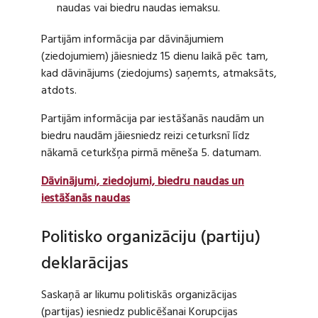
naudas vai biedru naudas iemaksu.
Partijām informācija par dāvinājumiem
(ziedojumiem) jāiesniedz 15 dienu laikā pēc tam,
kad dāvinājums (ziedojums) saņemts, atmaksāts,
atdots.
Partijām informācija par iestāšanās naudām un
biedru naudām jāiesniedz reizi ceturksnī līdz
nākamā ceturkšņa pirmā mēneša 5. datumam.
Dāvinājumi, ziedojumi, biedru naudas un
iestāšanās naudas
Politisko organizāciju (partiju)
deklarācijas
Saskaņā ar likumu politiskās organizācijas
(partijas) iesniedz publicēšanai Korupcijas