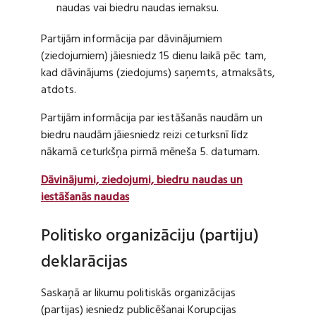
naudas vai biedru naudas iemaksu.
Partijām informācija par dāvinājumiem
(ziedojumiem) jāiesniedz 15 dienu laikā pēc tam,
kad dāvinājums (ziedojums) saņemts, atmaksāts,
atdots.
Partijām informācija par iestāšanās naudām un
biedru naudām jāiesniedz reizi ceturksnī līdz
nākamā ceturkšņa pirmā mēneša 5. datumam.
Dāvinājumi, ziedojumi, biedru naudas un
iestāšanās naudas
Politisko organizāciju (partiju)
deklarācijas
Saskaņā ar likumu politiskās organizācijas
(partijas) iesniedz publicēšanai Korupcijas