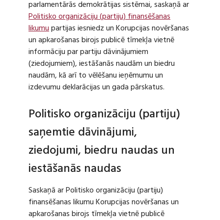
parlamentārās demokrātijas sistēmai, saskaņā ar
Politisko organizāciju (partiju) finansēšanas
likumu
partijas iesniedz un Korupcijas novēršanas
un apkarošanas birojs publicē tīmekļa vietnē
informāciju par partiju dāvinājumiem
(ziedojumiem), iestāšanās naudām un biedru
naudām, kā arī to vēlēšanu ieņēmumu un
izdevumu deklarācijas un gada pārskatus.
Politisko organizāciju (partiju)
saņemtie dāvinājumi,
ziedojumi, biedru naudas un
iestāšanās naudas
Saskaņā ar Politisko organizāciju (partiju)
finansēšanas likumu Korupcijas novēršanas un
apkarošanas birojs tīmekļa vietnē publicē