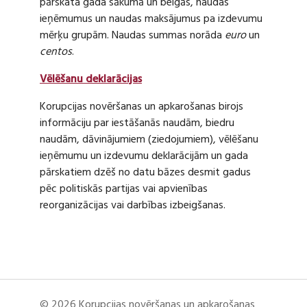
pārskata gada sākumā un beigās, naudas
ieņēmumus un naudas maksājumus pa izdevumu
mērķu grupām. Naudas summas norāda
euro
un
centos
.
Vēlēšanu deklarācijas
Korupcijas novēršanas un apkarošanas birojs
informāciju par iestāšanās naudām, biedru
naudām, dāvinājumiem (ziedojumiem), vēlēšanu
ieņēmumu un izdevumu deklarācijām un gada
pārskatiem dzēš no datu bāzes desmit gadus
pēc politiskās partijas vai apvienības
reorganizācijas vai darbības izbeigšanas.
© 2026 Korupcijas novēršanas un apkarošanas