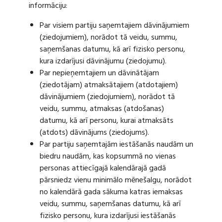
informāciju:
Par visiem partiju saņemtajiem dāvinājumiem
(ziedojumiem), norādot tā veidu, summu,
saņemšanas datumu, kā arī fizisko personu,
kura izdarījusi dāvinājumu (ziedojumu).
Par nepieņemtajiem un dāvinātājam
(ziedotājam) atmaksātajiem (atdotajiem)
dāvinājumiem (ziedojumiem), norādot tā
veidu, summu, atmaksas (atdošanas)
datumu, kā arī personu, kurai atmaksāts
(atdots) dāvinājums (ziedojums).
Par partiju saņemtajām iestāšanās naudām un
biedru naudām, kas kopsummā no vienas
personas attiecīgajā kalendārajā gadā
pārsniedz vienu minimālo mēnešalgu, norādot
no kalendārā gada sākuma katras iemaksas
veidu, summu, saņemšanas datumu, kā arī
fizisko personu, kura izdarījusi iestāšanās