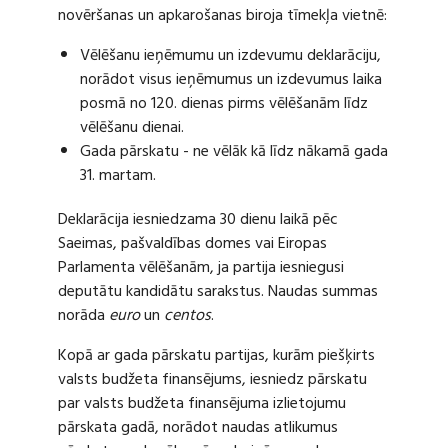
novēršanas un apkarošanas biroja tīmekļa vietnē:
Vēlēšanu ieņēmumu un izdevumu deklarāciju,
norādot visus ieņēmumus un izdevumus laika
posmā no 120. dienas pirms vēlēšanām līdz
vēlēšanu dienai.
Gada pārskatu - ne vēlāk kā līdz nākamā gada
31. martam.
Deklarācija iesniedzama 30 dienu laikā pēc
Saeimas, pašvaldības domes vai Eiropas
Parlamenta vēlēšanām, ja partija iesniegusi
deputātu kandidātu sarakstus. Naudas summas
norāda
euro
un
centos
.
Kopā ar gada pārskatu partijas, kurām piešķirts
valsts budžeta finansējums, iesniedz pārskatu
par valsts budžeta finansējuma izlietojumu
pārskata gadā, norādot naudas atlikumus