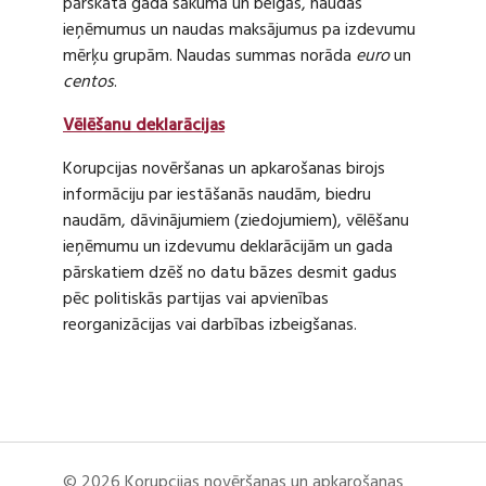
pārskata gada sākumā un beigās, naudas
ieņēmumus un naudas maksājumus pa izdevumu
mērķu grupām. Naudas summas norāda
euro
un
centos
.
Vēlēšanu deklarācijas
Korupcijas novēršanas un apkarošanas birojs
informāciju par iestāšanās naudām, biedru
naudām, dāvinājumiem (ziedojumiem), vēlēšanu
ieņēmumu un izdevumu deklarācijām un gada
pārskatiem dzēš no datu bāzes desmit gadus
pēc politiskās partijas vai apvienības
reorganizācijas vai darbības izbeigšanas.
© 2026 Korupcijas novēršanas un apkarošanas