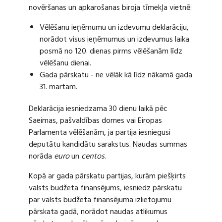
novēršanas un apkarošanas biroja tīmekļa vietnē:
Vēlēšanu ieņēmumu un izdevumu deklarāciju,
norādot visus ieņēmumus un izdevumus laika
posmā no 120. dienas pirms vēlēšanām līdz
vēlēšanu dienai.
Gada pārskatu - ne vēlāk kā līdz nākamā gada
31. martam.
Deklarācija iesniedzama 30 dienu laikā pēc
Saeimas, pašvaldības domes vai Eiropas
Parlamenta vēlēšanām, ja partija iesniegusi
deputātu kandidātu sarakstus. Naudas summas
norāda
euro
un
centos
.
Kopā ar gada pārskatu partijas, kurām piešķirts
valsts budžeta finansējums, iesniedz pārskatu
par valsts budžeta finansējuma izlietojumu
pārskata gadā, norādot naudas atlikumus