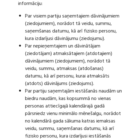
informāciju:
Par visiem partiju saņemtajiem dāvinājumiem
(ziedojumiem), norādot tā veidu, summu,
saņemšanas datumu, kā arī fizisko personu,
kura izdarījusi dāvinājumu (ziedojumu).
Par nepieņemtajiem un dāvinātājam
(ziedotājam) atmaksātajiem (atdotajiem)
dāvinājumiem (ziedojumiem), norādot tā
veidu, summu, atmaksas (atdošanas)
datumu, kā arī personu, kurai atmaksāts
(atdots) dāvinājums (ziedojums).
Par partiju saņemtajām iestāšanās naudām un
biedru naudām, kas kopsummā no vienas
personas attiecīgajā kalendārajā gadā
pārsniedz vienu minimālo mēnešalgu, norādot
no kalendārā gada sākuma katras iemaksas
veidu, summu, saņemšanas datumu, kā arī
fizisko personu, kura izdarījusi iestāšanās