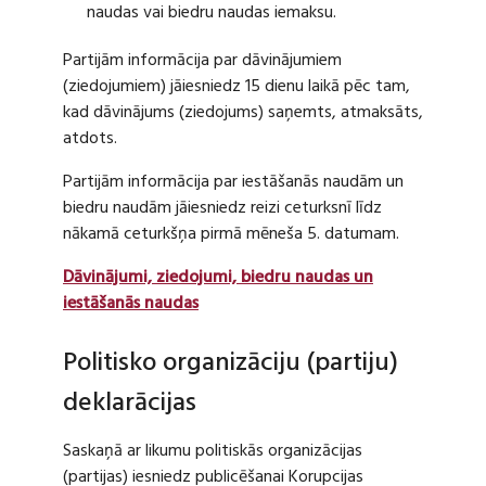
naudas vai biedru naudas iemaksu.
Partijām informācija par dāvinājumiem
(ziedojumiem) jāiesniedz 15 dienu laikā pēc tam,
kad dāvinājums (ziedojums) saņemts, atmaksāts,
atdots.
Partijām informācija par iestāšanās naudām un
biedru naudām jāiesniedz reizi ceturksnī līdz
nākamā ceturkšņa pirmā mēneša 5. datumam.
Dāvinājumi, ziedojumi, biedru naudas un
iestāšanās naudas
Politisko organizāciju (partiju)
deklarācijas
Saskaņā ar likumu politiskās organizācijas
(partijas) iesniedz publicēšanai Korupcijas