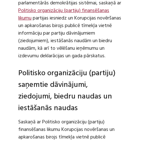
parlamentārās demokrātijas sistēmai, saskaņā ar
Politisko organizāciju (partiju) finansēšanas
likumu
partijas iesniedz un Korupcijas novēršanas
un apkarošanas birojs publicē tīmekļa vietnē
informāciju par partiju dāvinājumiem
(ziedojumiem), iestāšanās naudām un biedru
naudām, kā arī to vēlēšanu ieņēmumu un
izdevumu deklarācijas un gada pārskatus.
Politisko organizāciju (partiju)
saņemtie dāvinājumi,
ziedojumi, biedru naudas un
iestāšanās naudas
Saskaņā ar Politisko organizāciju (partiju)
finansēšanas likumu Korupcijas novēršanas un
apkarošanas birojs tīmekļa vietnē publicē