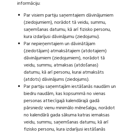
informāciju:
Par visiem partiju saņemtajiem dāvinājumiem
(ziedojumiem), norādot tā veidu, summu,
saņemšanas datumu, kā arī fizisko personu,
kura izdarījusi dāvinājumu (ziedojumu).
Par nepieņemtajiem un dāvinātājam
(ziedotājam) atmaksātajiem (atdotajiem)
dāvinājumiem (ziedojumiem), norādot tā
veidu, summu, atmaksas (atdošanas)
datumu, kā arī personu, kurai atmaksāts
(atdots) dāvinājums (ziedojums).
Par partiju saņemtajām iestāšanās naudām un
biedru naudām, kas kopsummā no vienas
personas attiecīgajā kalendārajā gadā
pārsniedz vienu minimālo mēnešalgu, norādot
no kalendārā gada sākuma katras iemaksas
veidu, summu, saņemšanas datumu, kā arī
fizisko personu, kura izdarījusi iestāšanās