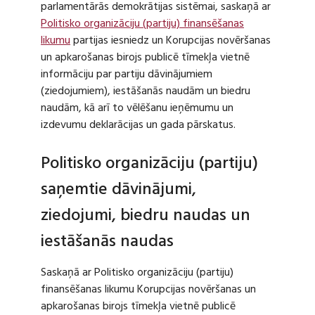
parlamentārās demokrātijas sistēmai, saskaņā ar
Politisko organizāciju (partiju) finansēšanas
likumu
partijas iesniedz un Korupcijas novēršanas
un apkarošanas birojs publicē tīmekļa vietnē
informāciju par partiju dāvinājumiem
(ziedojumiem), iestāšanās naudām un biedru
naudām, kā arī to vēlēšanu ieņēmumu un
izdevumu deklarācijas un gada pārskatus.
Politisko organizāciju (partiju)
saņemtie dāvinājumi,
ziedojumi, biedru naudas un
iestāšanās naudas
Saskaņā ar Politisko organizāciju (partiju)
finansēšanas likumu Korupcijas novēršanas un
apkarošanas birojs tīmekļa vietnē publicē