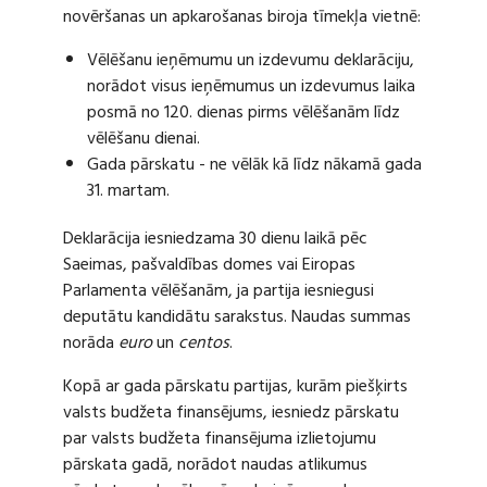
novēršanas un apkarošanas biroja tīmekļa vietnē:
Vēlēšanu ieņēmumu un izdevumu deklarāciju,
norādot visus ieņēmumus un izdevumus laika
posmā no 120. dienas pirms vēlēšanām līdz
vēlēšanu dienai.
Gada pārskatu - ne vēlāk kā līdz nākamā gada
31. martam.
Deklarācija iesniedzama 30 dienu laikā pēc
Saeimas, pašvaldības domes vai Eiropas
Parlamenta vēlēšanām, ja partija iesniegusi
deputātu kandidātu sarakstus. Naudas summas
norāda
euro
un
centos
.
Kopā ar gada pārskatu partijas, kurām piešķirts
valsts budžeta finansējums, iesniedz pārskatu
par valsts budžeta finansējuma izlietojumu
pārskata gadā, norādot naudas atlikumus