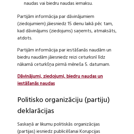
naudas vai biedru naudas iemaksu.
Partijām informācija par dāvinājumiem
(ziedojumiem) jāiesniedz 15 dienu laikā pēc tam,
kad dāvinājums (ziedojums) saņemts, atmaksāts,
atdots.
Partijām informācija par iestāšanās naudām un
biedru naudām jāiesniedz reizi ceturksnī līdz
nākamā ceturkšņa pirmā mēneša 5. datumam.
Dāvinājumi, ziedojumi, biedru naudas un
iestāšanās naudas
Politisko organizāciju (partiju)
deklarācijas
Saskaņā ar likumu politiskās organizācijas
(partijas) iesniedz publicēšanai Korupcijas