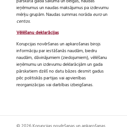
pārskata gada sākumā un beigās, naudas
ieņēmumus un naudas maksājumus pa izdevumu
mērķu grupām. Naudas summas norāda
euro
un
centos
.
Vēlēšanu deklarācijas
Korupcijas novēršanas un apkarošanas birojs
informāciju par iestāšanās naudām, biedru
naudām, dāvinājumiem (ziedojumiem), vēlēšanu
ieņēmumu un izdevumu deklarācijām un gada
pārskatiem dzēš no datu bāzes desmit gadus
pēc politiskās partijas vai apvienības
reorganizācijas vai darbības izbeigšanas.
© 2026 Korupcijas novēršanas un apkarošanas