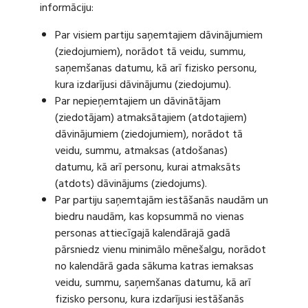
informāciju:
Par visiem partiju saņemtajiem dāvinājumiem
(ziedojumiem), norādot tā veidu, summu,
saņemšanas datumu, kā arī fizisko personu,
kura izdarījusi dāvinājumu (ziedojumu).
Par nepieņemtajiem un dāvinātājam
(ziedotājam) atmaksātajiem (atdotajiem)
dāvinājumiem (ziedojumiem), norādot tā
veidu, summu, atmaksas (atdošanas)
datumu, kā arī personu, kurai atmaksāts
(atdots) dāvinājums (ziedojums).
Par partiju saņemtajām iestāšanās naudām un
biedru naudām, kas kopsummā no vienas
personas attiecīgajā kalendārajā gadā
pārsniedz vienu minimālo mēnešalgu, norādot
no kalendārā gada sākuma katras iemaksas
veidu, summu, saņemšanas datumu, kā arī
fizisko personu, kura izdarījusi iestāšanās