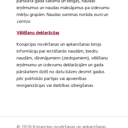
pārskata gada sākumā un beigās, naudas
ieņēmumus un naudas maksājumus pa izdevumu
mērķu grupām. Naudas summas norāda
euro
un
centos
.
Vēlēšanu deklarācijas
Korupcijas novēršanas un apkarošanas birojs
informāciju par iestāšanās naudām, biedru
naudām, dāvinājumiem (ziedojumiem), vēlēšanu
ieņēmumu un izdevumu deklarācijām un gada
pārskatiem dzēš no datu bāzes desmit gadus
pēc politiskās partijas vai apvienības
reorganizācijas vai darbības izbeigšanas.
© 2026 Korupcijas novēršanas un apkarošanas