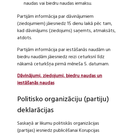
naudas vai biedru naudas iemaksu.
Partijām informācija par dāvinājumiem
(ziedojumiem) jāiesniedz 15 dienu laikā pēc tam,
kad dāvinājums (ziedojums) saņemts, atmaksāts,
atdots.
Partijām informācija par iestāšanās naudām un
biedru naudām jāiesniedz reizi ceturksnī līdz
nākamā ceturkšņa pirmā mēneša 5. datumam.
Dāvinājumi, ziedojumi, biedru naudas un
iestāšanās naudas
Politisko organizāciju (partiju)
deklarācijas
Saskaņā ar likumu politiskās organizācijas
(partijas) iesniedz publicēšanai Korupcijas