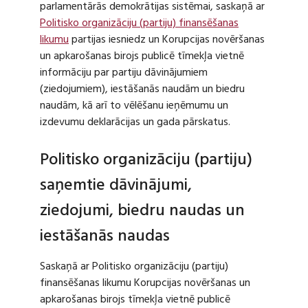
parlamentārās demokrātijas sistēmai, saskaņā ar
Politisko organizāciju (partiju) finansēšanas
likumu
partijas iesniedz un Korupcijas novēršanas
un apkarošanas birojs publicē tīmekļa vietnē
informāciju par partiju dāvinājumiem
(ziedojumiem), iestāšanās naudām un biedru
naudām, kā arī to vēlēšanu ieņēmumu un
izdevumu deklarācijas un gada pārskatus.
Politisko organizāciju (partiju)
saņemtie dāvinājumi,
ziedojumi, biedru naudas un
iestāšanās naudas
Saskaņā ar Politisko organizāciju (partiju)
finansēšanas likumu Korupcijas novēršanas un
apkarošanas birojs tīmekļa vietnē publicē