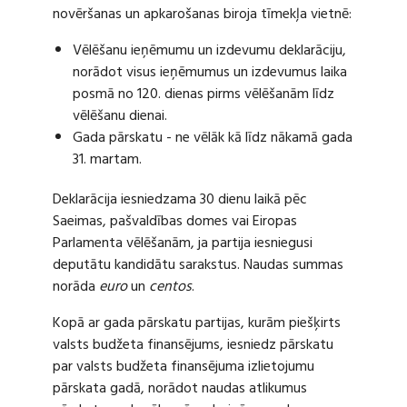
novēršanas un apkarošanas biroja tīmekļa vietnē:
Vēlēšanu ieņēmumu un izdevumu deklarāciju,
norādot visus ieņēmumus un izdevumus laika
posmā no 120. dienas pirms vēlēšanām līdz
vēlēšanu dienai.
Gada pārskatu - ne vēlāk kā līdz nākamā gada
31. martam.
Deklarācija iesniedzama 30 dienu laikā pēc
Saeimas, pašvaldības domes vai Eiropas
Parlamenta vēlēšanām, ja partija iesniegusi
deputātu kandidātu sarakstus. Naudas summas
norāda
euro
un
centos
.
Kopā ar gada pārskatu partijas, kurām piešķirts
valsts budžeta finansējums, iesniedz pārskatu
par valsts budžeta finansējuma izlietojumu
pārskata gadā, norādot naudas atlikumus