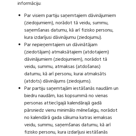
informāciju:
Par visiem partiju saņemtajiem dāvinājumiem
(ziedojumiem), norādot tā veidu, summu,
saņemšanas datumu, kā arī fizisko personu,
kura izdarījusi dāvinājumu (ziedojumu).
Par nepieņemtajiem un dāvinātājam
(ziedotājam) atmaksātajiem (atdotajiem)
dāvinājumiem (ziedojumiem), norādot tā
veidu, summu, atmaksas (atdošanas)
datumu, kā arī personu, kurai atmaksāts
(atdots) dāvinājums (ziedojums).
Par partiju saņemtajām iestāšanās naudām un
biedru naudām, kas kopsummā no vienas
personas attiecīgajā kalendārajā gadā
pārsniedz vienu minimālo mēnešalgu, norādot
no kalendārā gada sākuma katras iemaksas
veidu, summu, saņemšanas datumu, kā arī
fizisko personu, kura izdarījusi iestāšanās