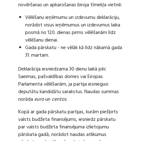
novēršanas un apkarošanas biroja tīmekļa vietnē:
Vēlēšanu ieņēmumu un izdevumu deklarāciju,
norādot visus ieņēmumus un izdevumus laika
posmā no 120. dienas pirms vēlēšanām līdz
vēlēšanu dienai.
Gada pārskatu - ne vēlāk kā līdz nākamā gada
31. martam.
Deklarācija iesniedzama 30 dienu laikā pēc
Saeimas, pašvaldības domes vai Eiropas
Parlamenta vēlēšanām, ja partija iesniegusi
deputātu kandidātu sarakstus. Naudas summas
norāda
euro
un
centos
.
Kopā ar gada pārskatu partijas, kurām piešķirts
valsts budžeta finansējums, iesniedz pārskatu
par valsts budžeta finansējuma izlietojumu
pārskata gadā, norādot naudas atlikumus