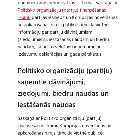
parlamentārās demokrātijas sistēmai, saskaņā ar
Politisko organizāciju (partiju) finansēšanas
likumu
partijas iesniedz un Korupcijas novēršanas
un apkarošanas birojs publicē tīmekļa vietnē
informāciju par partiju dāvinājumiem
(ziedojumiem), iestāšanās naudām un biedru
naudām, kā arī to vēlēšanu ieņēmumu un
izdevumu deklarācijas un gada pārskatus.
Politisko organizāciju (partiju)
saņemtie dāvinājumi,
ziedojumi, biedru naudas un
iestāšanās naudas
Saskaņā ar Politisko organizāciju (partiju)
finansēšanas likumu Korupcijas novēršanas un
apkarošanas birojs tīmekļa vietnē publicē