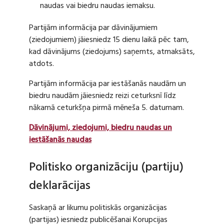
naudas vai biedru naudas iemaksu.
Partijām informācija par dāvinājumiem
(ziedojumiem) jāiesniedz 15 dienu laikā pēc tam,
kad dāvinājums (ziedojums) saņemts, atmaksāts,
atdots.
Partijām informācija par iestāšanās naudām un
biedru naudām jāiesniedz reizi ceturksnī līdz
nākamā ceturkšņa pirmā mēneša 5. datumam.
Dāvinājumi, ziedojumi, biedru naudas un
iestāšanās naudas
Politisko organizāciju (partiju)
deklarācijas
Saskaņā ar likumu politiskās organizācijas
(partijas) iesniedz publicēšanai Korupcijas