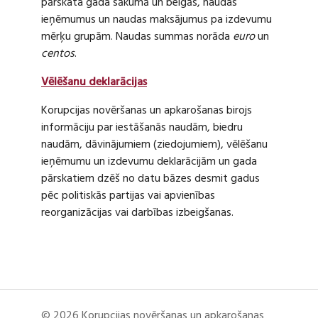
pārskata gada sākumā un beigās, naudas
ieņēmumus un naudas maksājumus pa izdevumu
mērķu grupām. Naudas summas norāda
euro
un
centos
.
Vēlēšanu deklarācijas
Korupcijas novēršanas un apkarošanas birojs
informāciju par iestāšanās naudām, biedru
naudām, dāvinājumiem (ziedojumiem), vēlēšanu
ieņēmumu un izdevumu deklarācijām un gada
pārskatiem dzēš no datu bāzes desmit gadus
pēc politiskās partijas vai apvienības
reorganizācijas vai darbības izbeigšanas.
© 2026 Korupcijas novēršanas un apkarošanas