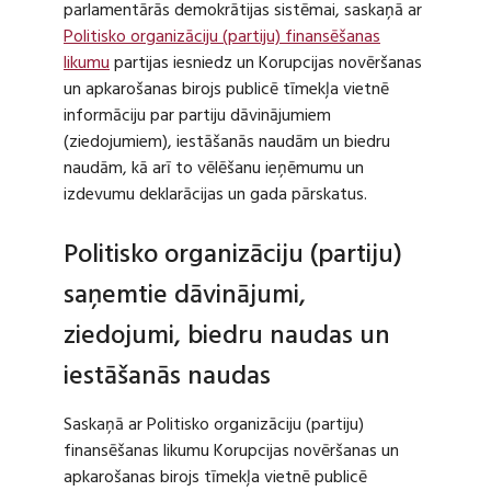
parlamentārās demokrātijas sistēmai, saskaņā ar
Politisko organizāciju (partiju) finansēšanas
likumu
partijas iesniedz un Korupcijas novēršanas
un apkarošanas birojs publicē tīmekļa vietnē
informāciju par partiju dāvinājumiem
(ziedojumiem), iestāšanās naudām un biedru
naudām, kā arī to vēlēšanu ieņēmumu un
izdevumu deklarācijas un gada pārskatus.
Politisko organizāciju (partiju)
saņemtie dāvinājumi,
ziedojumi, biedru naudas un
iestāšanās naudas
Saskaņā ar Politisko organizāciju (partiju)
finansēšanas likumu Korupcijas novēršanas un
apkarošanas birojs tīmekļa vietnē publicē