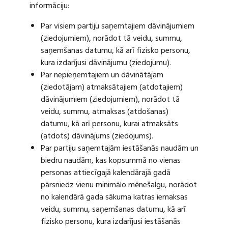
informāciju:
Par visiem partiju saņemtajiem dāvinājumiem
(ziedojumiem), norādot tā veidu, summu,
saņemšanas datumu, kā arī fizisko personu,
kura izdarījusi dāvinājumu (ziedojumu).
Par nepieņemtajiem un dāvinātājam
(ziedotājam) atmaksātajiem (atdotajiem)
dāvinājumiem (ziedojumiem), norādot tā
veidu, summu, atmaksas (atdošanas)
datumu, kā arī personu, kurai atmaksāts
(atdots) dāvinājums (ziedojums).
Par partiju saņemtajām iestāšanās naudām un
biedru naudām, kas kopsummā no vienas
personas attiecīgajā kalendārajā gadā
pārsniedz vienu minimālo mēnešalgu, norādot
no kalendārā gada sākuma katras iemaksas
veidu, summu, saņemšanas datumu, kā arī
fizisko personu, kura izdarījusi iestāšanās