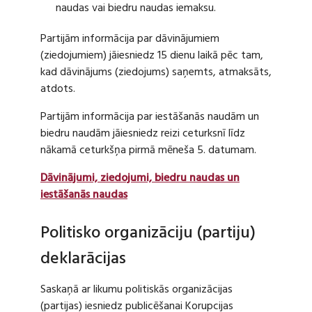
naudas vai biedru naudas iemaksu.
Partijām informācija par dāvinājumiem
(ziedojumiem) jāiesniedz 15 dienu laikā pēc tam,
kad dāvinājums (ziedojums) saņemts, atmaksāts,
atdots.
Partijām informācija par iestāšanās naudām un
biedru naudām jāiesniedz reizi ceturksnī līdz
nākamā ceturkšņa pirmā mēneša 5. datumam.
Dāvinājumi, ziedojumi, biedru naudas un
iestāšanās naudas
Politisko organizāciju (partiju)
deklarācijas
Saskaņā ar likumu politiskās organizācijas
(partijas) iesniedz publicēšanai Korupcijas