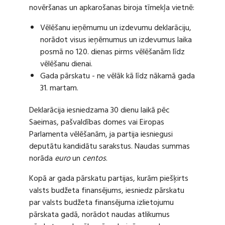
novēršanas un apkarošanas biroja tīmekļa vietnē:
Vēlēšanu ieņēmumu un izdevumu deklarāciju,
norādot visus ieņēmumus un izdevumus laika
posmā no 120. dienas pirms vēlēšanām līdz
vēlēšanu dienai.
Gada pārskatu - ne vēlāk kā līdz nākamā gada
31. martam.
Deklarācija iesniedzama 30 dienu laikā pēc
Saeimas, pašvaldības domes vai Eiropas
Parlamenta vēlēšanām, ja partija iesniegusi
deputātu kandidātu sarakstus. Naudas summas
norāda
euro
un
centos
.
Kopā ar gada pārskatu partijas, kurām piešķirts
valsts budžeta finansējums, iesniedz pārskatu
par valsts budžeta finansējuma izlietojumu
pārskata gadā, norādot naudas atlikumus