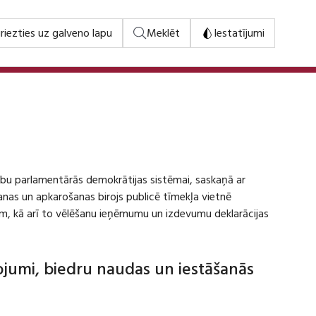
riezties uz galveno lapu
Meklēt
Iestatījumi
stību parlamentārās demokrātijas sistēmai, saskaņā ar
šanas un apkarošanas birojs publicē tīmekļa vietnē
m, kā arī to vēlēšanu ieņēmumu un izdevumu deklarācijas
dojumi, biedru naudas un iestāšanās