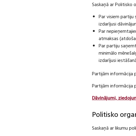
Saskaņā ar Politisko 
Par visiem partij
izdarījusi dāvināj
Par nepieņemtajie
atmaksas (atdošan
Par partiju saņem
minimālo mēnešalg
izdarījusi iestāša
Partijām informācija 
Partijām informācija
Dāvinājumi, ziedoju
Politisko orga
Saskaņā ar likumu pol