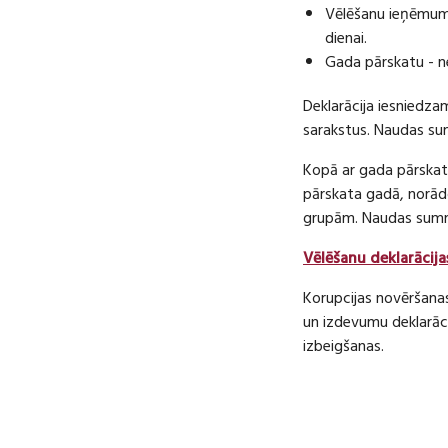
Vēlēšanu ieņēmumu
dienai.
Gada pārskatu - n
Deklarācija iesniedza
sarakstus. Naudas s
Kopā ar gada pārskatu
pārskata gadā, norā
grupām. Naudas sum
Vēlēšanu deklarācija
Korupcijas novēršana
un izdevumu deklarāci
izbeigšanas.