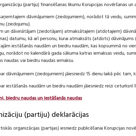
organizāciju (partiju) finansēšanas likumu Korupcijas novēršanas un 
u saņemtajiem dāvinājumiem (ziedojumiem), norādot tā veidu, summ
umu (ziedojumu).
m un dāvinātājam (ziedotājam) atmaksātajiem (atdotajiem) dāvin
as) datumu, kā arī personu, kurai atmaksāts (atdots) dāvinājums 
tajām iestāšanās naudām un biedru naudām, kas kopsummā no viena
u, norādot no kalendārā gada sākuma katras iemaksas veidu, summ
nās naudas vai biedru naudas iemaksu.
par dāvinājumiem (ziedojumiem) jāiesniedz 15 dienu laikā pēc tam,
 par iestāšanās naudām un biedru naudām jāiesniedz reizi ceturksn
mi, biedru naudas un iestāšanās naudas
nizāciju (partiju) deklarācijas
itiskās organizācijas (partijas) iesniedz publicēšanai Korupcijas no