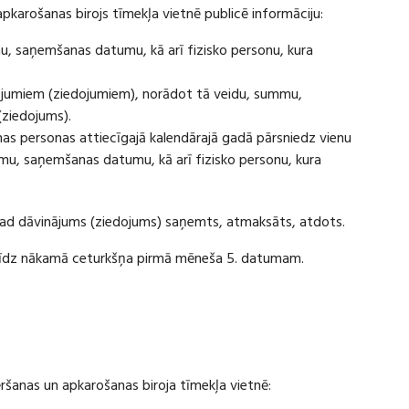
apkarošanas birojs tīmekļa vietnē publicē informāciju:
u, saņemšanas datumu, kā arī fizisko personu, kura
ājumiem (ziedojumiem), norādot tā veidu, summu,
(ziedojums).
s personas attiecīgajā kalendārajā gadā pārsniedz vienu
u, saņemšanas datumu, kā arī fizisko personu, kura
 kad dāvinājums (ziedojums) saņemts, atmaksāts, atdots.
ī līdz nākamā ceturkšņa pirmā mēneša 5. datumam.
vēršanas un apkarošanas biroja tīmekļa vietnē: