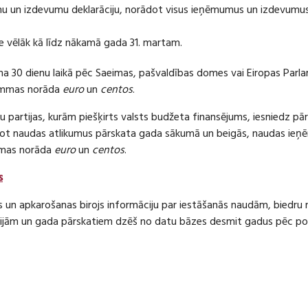
 un izdevumu deklarāciju, norādot visus ieņēmumus un izdevumus 
e vēlāk kā līdz nākamā gada 31. martam.
ma 30 dienu laikā pēc Saeimas, pašvaldības domes vai Eiropas Parl
ummas norāda
euro
un
centos
.
 partijas, kurām piešķirts valsts budžeta finansējums, iesniedz pā
dot naudas atlikumus pārskata gada sākumā un beigās, naudas i
mas norāda
euro
un
centos
.
s
s un apkarošanas birojs informāciju par iestāšanās naudām, bied
jām un gada pārskatiem dzēš no datu bāzes desmit gadus pēc politi