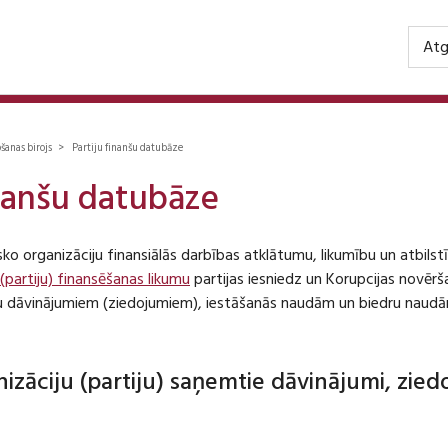
Atg
ošanas birojs > Partiju finanšu datubāze
inanšu datubāze
isko organizāciju finansiālās darbības atklātumu, likumību un atbil
 (partiju) finansēšanas likumu
partijas iesniedz un Korupcijas novēr
iju dāvinājumiem (ziedojumiem), iestāšanās naudām un biedru naudā
anizāciju (partiju) saņemtie dāvinājumi, zie