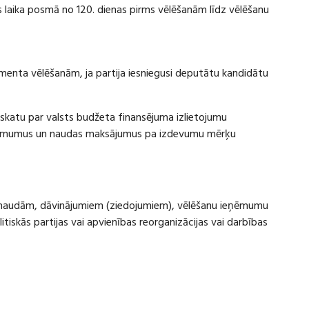
laika posmā no 120. dienas pirms vēlēšanām līdz vēlēšanu
amenta vēlēšanām, ja partija iesniegusi deputātu kandidātu
rskatu par valsts budžeta finansējuma izlietojumu
eņēmumus un naudas maksājumus pa izdevumu mērķu
ru naudām, dāvinājumiem (ziedojumiem), vēlēšanu ieņēmumu
skās partijas vai apvienības reorganizācijas vai darbības