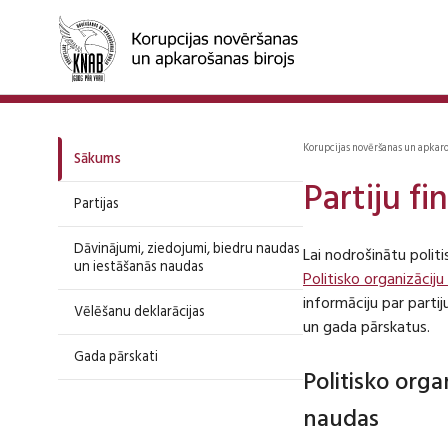
Korupcijas novēršanas un apkar
Sākums
Partiju f
Partijas
Dāvinājumi, ziedojumi, biedru naudas
Lai nodrošinātu polit
un iestāšanās naudas
Politisko organizāciju
informāciju par part
Vēlēšanu deklarācijas
un gada pārskatus.
Gada pārskati
Politisko org
naudas